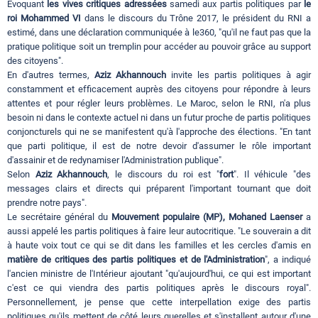
Evoquant
les vives critiques adressées
samedi aux partis politiques par
le
roi Mohammed VI
dans le discours du Trône 2017, le président du RNI a
estimé, dans une déclaration communiquée à le360, "qu'il ne faut pas que la
pratique politique soit un tremplin pour accéder au pouvoir grâce au support
des citoyens".
En d'autres termes,
Aziz Akhannouch
invite les partis politiques à agir
constamment et efficacement auprès des citoyens pour répondre à leurs
attentes et pour régler leurs problèmes. Le Maroc, selon le RNI, n'a plus
besoin ni dans le contexte actuel ni dans un futur proche de partis politiques
conjoncturels qui ne se manifestent qu'à l'approche des élections. "En tant
que parti politique, il est de notre devoir d'assumer le rôle important
d'assainir et de redynamiser l'Administration publique".
Selon
Aziz Akhannouch
, le discours du roi est "
fort
". Il véhicule "des
messages clairs et directs qui préparent l'important tournant que doit
prendre notre pays".
Le secrétaire général du
Mouvement populaire (MP), Mohaned Laenser
a
aussi appelé les partis politiques à faire leur autocritique. "Le souverain a dit
à haute voix tout ce qui se dit dans les familles et les cercles d'amis en
matière de critiques des partis politiques et de l'Administration
", a indiqué
l'ancien ministre de l'Intérieur ajoutant "qu'aujourd'hui, ce qui est important
c'est ce qui viendra des partis politiques après le discours royal".
Personnellement, je pense que cette interpellation exige des partis
politiques qu'ils mettent de côté leurs querelles et s'installent autour d'une