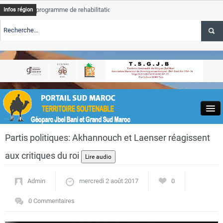
 programme de rehabilitation post-inondations
Tata
ALERTE TSGJ
Infos région
progresse dans les
ourisme : l’ONMT renforce l’aerien a Dakhla et
Tata
ALERTE TSGJ
service des oasis
ourisme au Maroc : Transavia renforce les vols Paris-
Tata
ALERTE TSGJ
depasse 75 % d’a
Close
Partis politiques: Akhannouch et Laenser réagissent
aux critiques du roi
Admin
mercredi 2 août 2017
0
Actualités
0 Commentaires