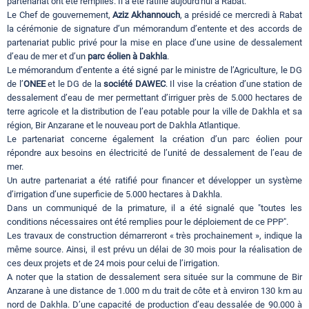
partenariat ont été remplies. Il a été ratifié aujourd'hui à Rabat.
Le Chef de gouvernement,
Aziz Akhannouch
, a présidé ce mercredi à Rabat
la cérémonie de signature d’un mémorandum d’entente et des accords de
partenariat public privé pour la mise en place d’une usine de dessalement
d’eau de mer et d’un
parc éolien à Dakhla
.
Le mémorandum d’entente a été signé par le ministre de l’Agriculture, le DG
de l’
ONEE
et le DG de la
société DAWEC
. Il vise la création d’une station de
dessalement d’eau de mer permettant d’irriguer près de 5.000 hectares de
terre agricole et la distribution de l’eau potable pour la ville de Dakhla et sa
région, Bir Anzarane et le nouveau port de Dakhla Atlantique.
Le partenariat concerne également la création d’un parc éolien pour
répondre aux besoins en électricité de l’unité de dessalement de l’eau de
mer.
Un autre partenariat a été ratifié pour financer et développer un système
d’irrigation d’une superficie de 5.000 hectares à Dakhla.
Dans un communiqué de la primature, il a été signalé que "toutes les
conditions nécessaires ont été remplies pour le déploiement de ce PPP".
Les travaux de construction démarreront « très prochainement », indique la
même source. Ainsi, il est prévu un délai de 30 mois pour la réalisation de
ces deux projets et de 24 mois pour celui de l’irrigation.
A noter que la station de dessalement sera située sur la commune de Bir
Anzarane à une distance de 1.000 m du trait de côte et à environ 130 km au
nord de Dakhla. D’une capacité de production d’eau dessalée de 90.000 à