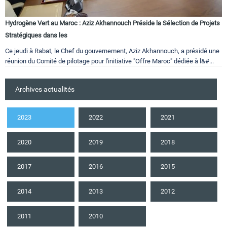
Hydrogène Vert au Maroc : Aziz Akhannouch Préside la Sélection de Projets
Stratégiques dans les
Ce jeudi à Rabat, le Chef du gouvernement, Aziz Akhannouch, a présidé une
réunion du Comité de pilotage pour l'initiative "Offre Maroc" dédiée à l&#...
Archives actualités
2023
2022
2021
2020
2019
2018
2017
2016
2015
2014
2013
2012
2011
2010