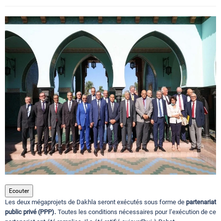
Circuits touristiques
Tourisme
Régions
Hotels
Evenements
Contact
Ecouter
Les deux mégaprojets de Dakhla seront exécutés sous forme de
partenariat
public privé (PPP).
Toutes les conditions nécessaires pour l’exécution de ce