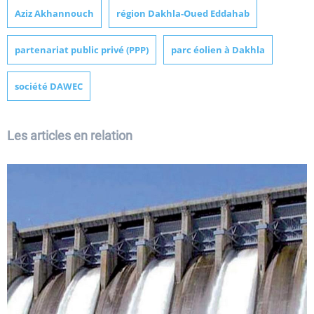
Aziz Akhannouch
région Dakhla-Oued Eddahab
partenariat public privé (PPP)
parc éolien à Dakhla
société DAWEC
Les articles en relation