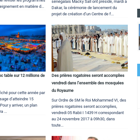
e réviser les programmes
sénégalais Macky Sall ont présidé, mardi à
eignement en matière d...
Dakar, la cérémonie de lancement du
projet de création d’un Centre de f...
c table sur 12 millions de
Des prières rogatoires seront accomplies
8
vendredi dans l’ensemble des mosquées
du Royaume
ffiché pour cette année par
visage d’atteindre 15
Sur Ordre de SM le Roi Mohammed VI, des
Pour y arriver, un plan
prières rogatoires seront accomplies,
a ...
vendredi 05 Rabii I 1439 H correspondant
au 24 novembre 2017 à 09h30, dans
toute...