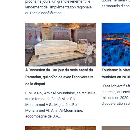
gouvernement « d
prochains jours, un grand événement: le
et manuels d’ens
lancement de l’implémentation régionale
du Plan d’accélération ...
À l'occasion du 10e jour du mois sacré du
Tourisme: le Maro
Ramadan, qui coïncide avec l'anniversaire
touristes en 201
de la dispari
C’est l’objectif a
la tutelle, qui en
S.M. le Roi, Amir Al Mouminine, se recueille
millions en 2020. 
sur la tombe de Feu S.M. le Roi
d’accélération ser
Mohammed V Sa Majesté le Roi
Mohammed VI, Amir Al-Mouminine,
accompagné de S.A...