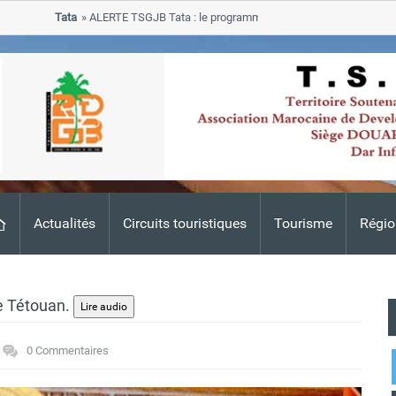
Tata
ALERTE TSGJB Tata : le programme de rehabilitation post-inondati
progresse dans les zones sinistrees
Actualités
Circuits touristiques
Tourisme
Régio
de Tétouan.
0 Commentaires