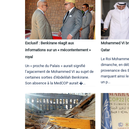
Exclusif : Benkirane réagit aux
Mohammed VI bri
informations sur un « mécontentement »
Qatar
royal
Le Roi Mohammed 
dimanche, en déb
Un « proche du Palais » aurait signifié
provenance des E
l’agacement de Mohammed VI au sujet de
marquant ainsi le
certaines sorties d’Abdelilah Benkirane.
un p...
Son absence à la MedCOP aurait �...