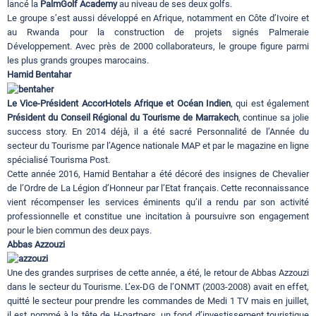
lancé la
PalmGolf Academy
au niveau de ses deux golfs.
Le groupe s’est aussi développé en Afrique, notamment en Côte d’Ivoire et
au Rwanda pour la construction de projets signés Palmeraie
Développement. Avec près de 2000 collaborateurs, le groupe figure parmi
les plus grands groupes marocains.
Hamid Bentahar
Le Vice-Président AccorHotels Afrique et Océan Indien
, qui est également
Président du Conseil Régional du Tourisme de Marrakech
, continue sa jolie
success story. En 2014 déjà, il a été sacré Personnalité de l’Année du
secteur du Tourisme par l’Agence nationale MAP et par le magazine en ligne
spécialisé Tourisma Post.
Cette année 2016, Hamid Bentahar a été décoré des insignes de Chevalier
de l’Ordre de La Légion d’Honneur par l’Etat français. Cette reconnaissance
vient récompenser les services éminents qu’il a rendu par son activité
professionnelle et constitue une incitation à poursuivre son engagement
pour le bien commun des deux pays.
Abbas Azzouzi
Une des grandes surprises de cette année, a été, le retour de Abbas Azzouzi
dans le secteur du Tourisme. L’ex-DG de l’ONMT (2003-2008) avait en effet,
quitté le secteur pour prendre les commandes de Medi 1 TV mais en juillet,
il est nommé à la tête de H-partners, un fond d’investissement touristique