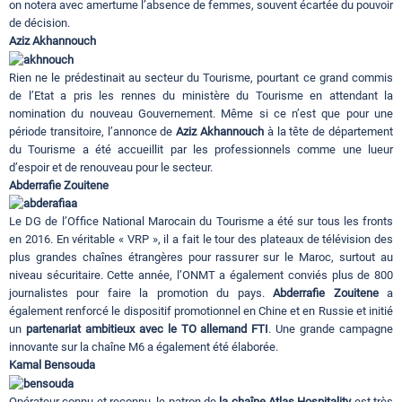
on notera avec amertume l’absence de femmes, souvent écartée du pouvoir
de décision.
Aziz Akhannouch
Rien ne le prédestinait au secteur du Tourisme, pourtant ce grand commis
de l’Etat a pris les rennes du ministère du Tourisme en attendant la
nomination du nouveau Gouvernement. Même si ce n’est que pour une
période transitoire, l’annonce de
Aziz Akhannouch
à la tête de département
du Tourisme a été accueillit par les professionnels comme une lueur
d’espoir et de renouveau pour le secteur.
Abderrafie Zouitene
Le DG de l’Office National Marocain du Tourisme a été sur tous les fronts
en 2016. En véritable « VRP », il a fait le tour des plateaux de télévision des
plus grandes chaînes étrangères pour rassurer sur le Maroc, surtout au
niveau sécuritaire. Cette année, l’ONMT a également conviés plus de 800
journalistes pour faire la promotion du pays.
Abderrafie Zouitene
a
également renforcé le dispositif promotionnel en Chine et en Russie et initié
un
partenariat ambitieux avec le TO allemand FTI
. Une grande campagne
innovante sur la chaîne M6 a également été élaborée.
Kamal Bensouda
Opérateur connu et reconnu, le patron de
la chaîne Atlas Hospitality
est très