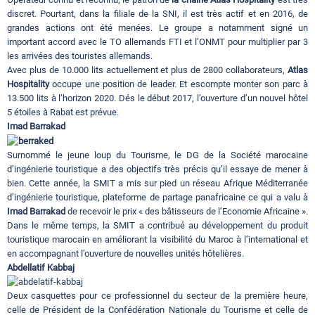
discret. Pourtant, dans la filiale de la SNI, il est très actif et en 2016, de
grandes actions ont été menées. Le groupe a notamment signé un
important accord avec le TO allemands FTI et l’ONMT pour multiplier par 3
les arrivées des touristes allemands.
Avec plus de 10.000 lits actuellement et plus de 2800 collaborateurs,
Atlas
Hospitality
occupe une position de leader. Et escompte monter son parc à
13.500 lits à l’horizon 2020. Dés le début 2017, l’ouverture d’un nouvel hôtel
5 étoiles à Rabat est prévue.
Imad Barrakad
Surnommé le jeune loup du Tourisme, le DG de la Société marocaine
d’ingénierie touristique a des objectifs très précis qu’il essaye de mener à
bien. Cette année, la SMIT a mis sur pied un réseau Afrique Méditerranée
d’ingénierie touristique, plateforme de partage panafricaine ce qui a valu à
Imad Barrakad
de recevoir le prix « des bâtisseurs de l’Economie Africaine ».
Dans le même temps, la SMIT a contribué au développement du produit
touristique marocain en améliorant la visibilité du Maroc à l’international et
en accompagnant l’ouverture de nouvelles unités hôtelières.
Abdellatif Kabbaj
Deux casquettes pour ce professionnel du secteur de la première heure,
celle de Président de la Confédération Nationale du Tourisme et celle de