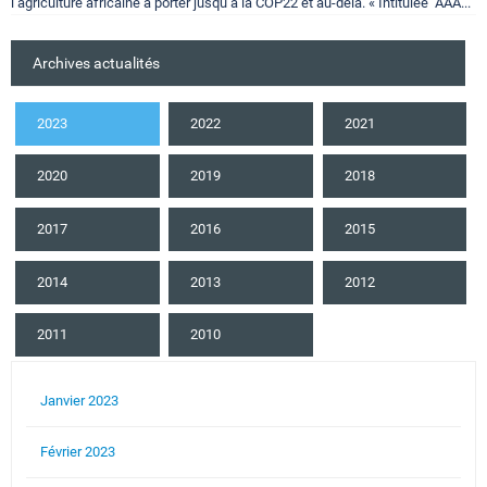
l’agriculture africaine à porter jusqu’à la COP22 et au-delà. « Intitulée "AAA...
Archives actualités
2023
2022
2021
2020
2019
2018
2017
2016
2015
2014
2013
2012
2011
2010
Janvier 2023
Février 2023