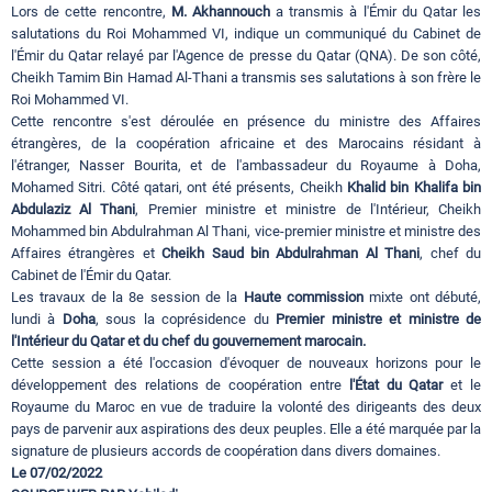
Lors de cette rencontre,
M. Akhannouch
a transmis à l'Émir du Qatar les
salutations du Roi Mohammed VI, indique un communiqué du Cabinet de
l'Émir du Qatar relayé par l'Agence de presse du Qatar (QNA). De son côté,
Cheikh Tamim Bin Hamad Al-Thani a transmis ses salutations à son frère le
Roi Mohammed VI.
Cette rencontre s'est déroulée en présence du ministre des Affaires
étrangères, de la coopération africaine et des Marocains résidant à
l'étranger, Nasser Bourita, et de l'ambassadeur du Royaume à Doha,
Mohamed Sitri. Côté qatari, ont été présents, Cheikh
Khalid bin Khalifa bin
Abdulaziz Al Thani
, Premier ministre et ministre de l'Intérieur, Cheikh
Mohammed bin Abdulrahman Al Thani, vice-premier ministre et ministre des
Affaires étrangères et
Cheikh Saud bin Abdulrahman Al Thani
, chef du
Cabinet de l'Émir du Qatar.
Les travaux de la 8e session de la
Haute commission
mixte ont débuté,
lundi à
Doha
, sous la coprésidence du
Premier ministre et ministre de
l'Intérieur du Qatar et du chef du gouvernement marocain.
Cette session a été l'occasion d'évoquer de nouveaux horizons pour le
développement des relations de coopération entre
l'État du Qatar
et le
Royaume du Maroc en vue de traduire la volonté des dirigeants des deux
pays de parvenir aux aspirations des deux peuples. Elle a été marquée par la
signature de plusieurs accords de coopération dans divers domaines.
Le 07/02/2022