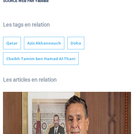
SOURCE WEB PAR Yabiladi
Les tags en relation
Qatar
Aziz Akhannouch
Doha
Cheikh Tamim ben Hamad Al-Thani
Les articles en relation