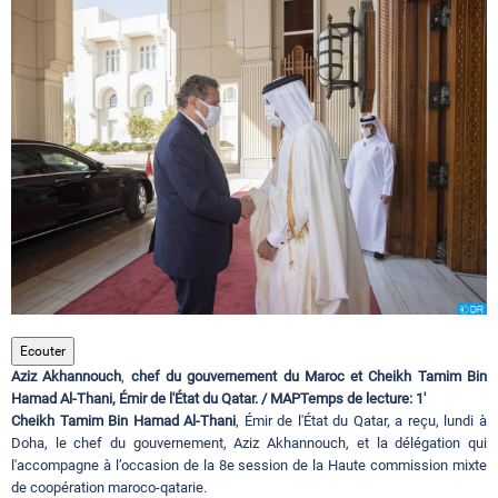
Circuits touristiques
Tourisme
Régions
Hotels
Evenements
Ecouter
Aziz Akhannouch
,
chef du gouvernement du Maroc et Cheikh Tamim Bin
Hamad Al-Thani, Émir de l'État du Qatar. / MAPTemps de lecture: 1'
Contact
Cheikh Tamim Bin Hamad Al-Thani
, Émir de l'État du Qatar, a reçu, lundi à
Doha, le chef du gouvernement, Aziz Akhannouch, et la délégation qui
l'accompagne à l’occasion de la 8e session de la Haute commission mixte
de coopération maroco-qatarie.