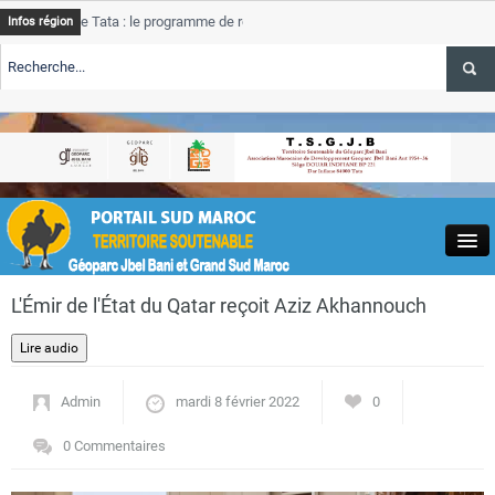
 Tata : le programme de rehabilitation post-inondations
Tata
A
Infos région
progress
TE TSGJB Tourisme : l’ONMT renforce l’aerien a Dakhla et
Tata
A
service 
TE TSGJB Tourisme au Maroc : Transavia renforce les vols Paris-
Tata
A
depasse
Close
L'Émir de l'État du Qatar reçoit Aziz Akhannouch
Admin
mardi 8 février 2022
0
Actualités
0 Commentaires