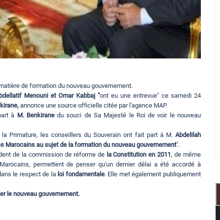
en matière de formation du nouveau gouvernement.
Abdellatif Menouni et Omar Kabbaj "
ont eu une entrevue" ce samedi 24
kirane,
annonce une source officielle citée par l'agence MAP.
part à
M. Benkirane
du souci de Sa Majesté le Roi de voir le nouveau
la Primature, les conseillers du Souverain ont fait part à M.
Abdelilah
des Marocains au sujet de la formation du nouveau gouvernement
".
ésident de la commission de réforme de
la Constitution en 2011
, de même
Marocains, permettent de penser qu'un dernier délai a été accordé à
 dans le respect de la
loi fondamentale
. Elle met également publiquement
rmer le nouveau gouvernement.