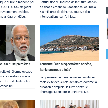
iqué publié dimanche par
L'attribution du marché de la future station
P, USFP et UC, exigeant
de dessalement de Casablanca, estimé à
gouvernement en bloc,
6,5 milliards de dirhams, soulève des
ne a réagi en débu...
interrogations sur l’éthiqu...
 PJD : Une première !
Tourisme. "Ces cinq dernières années,
Benkirane nous a tués"
cité et réforme évoque
s et inquiétants» de la
Le gouvernement met en avant son bilan,
membres de la direction
mais évite des sujets sensibles comme la
orchon brû...
création d'emplois, la lutte contre le
chômage ou encore le tourisme. De...