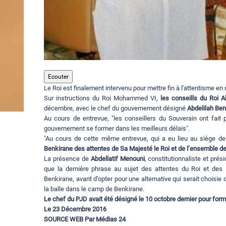
Ecouter
Le Roi est finalement intervenu pour mettre fin à l'attentisme 
Sur instructions du Roi Mohammed VI,
les conseills du Roi 
décembre, avec le chef du gouvernement désigné
Abdelilah Ben
Au cours de entrevue, "les conseillers du Souverain ont fait 
gouvernement se former dans les meilleurs délais".
"Au cours de cette même entrevue, qui a eu lieu au siège de 
Benkirane des attentes de Sa Majesté le Roi et de l’ensemble 
La présence de
Abdellatif Menouni
, constitutionnaliste et pr
que la dernière phrase au sujet des attentes du Roi et des 
Benkirane, avant d'opter pour une alternative qui serait choisie
la balle dans le camp de Benkirane.
Le chef du PJD avait été désigné le 10 octobre dernier pour fo
Le 23 Décembre 2016
SOURCE WEB Par Médias 24