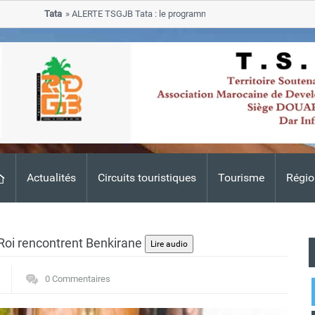
Tata
ALERTE TSGJB Tata : le programme de rehabilitation post-inondati
progresse dans les zones sinistrees
Actualités
Circuits touristiques
Tourisme
Régio
Roi rencontrent Benkirane
0 Commentaires