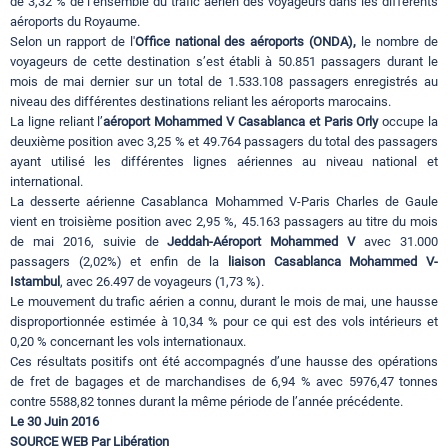
de 3,32 % de l’ensemble du trafic aérien des voyageurs dans les différents
aéroports du Royaume.
Selon un rapport de l'
Office national des aéroports (ONDA),
le nombre de
voyageurs de cette destination s’est établi à 50.851 passagers durant le
mois de mai dernier sur un total de 1.533.108 passagers enregistrés au
niveau des différentes destinations reliant les aéroports marocains.
La ligne reliant l’
aéroport Mohammed V Casablanca et Paris Orly
occupe la
deuxième position avec 3,25 % et 49.764 passagers du total des passagers
ayant utilisé les différentes lignes aériennes au niveau national et
international.
La desserte aérienne Casablanca Mohammed V-Paris Charles de Gaule
vient en troisième position avec 2,95 %, 45.163 passagers au titre du mois
de mai 2016, suivie de
Jeddah-Aéroport Mohammed V
avec 31.000
passagers (2,02%) et enfin de la
liaison Casablanca Mohammed V-
Istambul
, avec 26.497 de voyageurs (1,73 %).
Le mouvement du trafic aérien a connu, durant le mois de mai, une hausse
disproportionnée estimée à 10,34 % pour ce qui est des vols intérieurs et
0,20 % concernant les vols internationaux.
Ces résultats positifs ont été accompagnés d’une hausse des opérations
de fret de bagages et de marchandises de 6,94 % avec 5976,47 tonnes
contre 5588,82 tonnes durant la même période de l’année précédente.
Le 30 Juin 2016
SOURCE WEB Par Libération