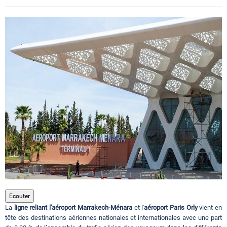
Circuits touristiques
Tourisme
Régions
Hotels
Evenements
Contact
Ecouter
La
ligne reliant l'aéroport Marrakech-Ménara
et l'
aéroport Paris Orly
vient en
tête des destinations aériennes nationales et internationales avec une part