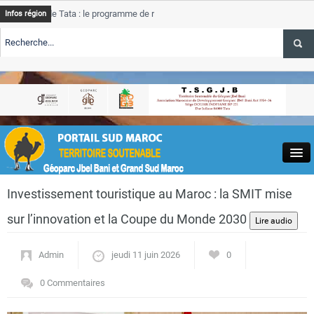
e Tata : le programme de rehabilitation post-inondations
Tata
A
Infos région
progres
TE TSGJB Tourisme : l’ONMT renforce l’aerien a Dakhla et
Tata
service
TE TSGJB Tourisme au Maroc : Transavia renforce les vols Paris-
Tata
A
depass
Close
Investissement touristique au Maroc : la SMIT mise
sur l’innovation et la Coupe du Monde 2030
Admin
jeudi 11 juin 2026
0
Actualités
0 Commentaires