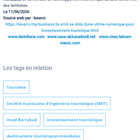
des territoires.
Le 11/06/2026
Source web par : leseco
https://leseco.ma/business/la-smit-se-dote-dune-vitrine-numerique-pour-
linvestissement-touristique.html
www.darinfiane.com
www.cans-akkanaitsidi.net
www.chez-lahcen-
maroc.com
Les tags en relation
Tourisme
Société marocaine d’ingénierie touristique (SMIT)
Imad Barrakad
investissement touristique
destinations touristiques mondiales