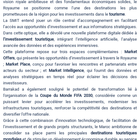
vision royale ambitieuse et des fondamentaux économiques solides, le
Royaume se positionne comme l’une des destinations les plus
prometteuses de la région pour les investissements dans le
tourisme
.
La SMIT entend jouer un rôle central d’accompagnement en facilitant
l’accès aux opportunités d’investissement et aux informations stratégiques.
Dans cette optique, elle a dévoilé une nouvelle plateforme digitale dédiée à
l’investissement touristique
, intégrant l’intelligence artificielle, l’analyse
avancée des données et des expériences immersives.
Cette plateforme repose sur trois espaces complémentaires :
Market
Offers
, qui présente les opportunités d’investissement à travers le Royaume
;
Market Place
, conçu pour favoriser les rencontres et partenariats entre
acteurs du secteur ; et
Market Intelligence
, qui fournit des données et
analyses stratégiques en temps réel pour éclairer les décisions des
investisseurs.
Barrakad a également souligné le potentiel de transformation lié à
l’organisation de la
Coupe du Monde FIFA 2030
, considérée comme un
puissant levier pour accélérer les investissements, moderniser les
infrastructures touristiques, renforcer la compétitivité des destinations et
diversifier l’offre nationale.
Grâce à cette combinaison d’innovation technologique, de facilitation de
l’investissement et de grands projets structurants, le Maroc ambitionne de
consolider sa place parmi les principales
destinations touristiques
mondiales
et de stimuler un développement économique durable au service