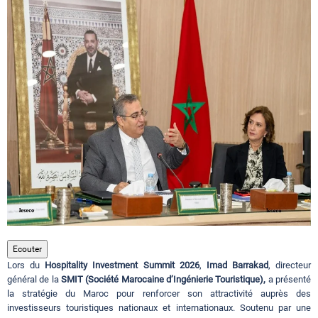
Circuits touristiques
Tourisme
Régions
Hotels
Evenements
Ecouter
Lors du
Hospitality Investment Summit 2026
,
Imad Barrakad
, directeur
Contact
général de la
SMIT (Société Marocaine d’Ingénierie Touristique),
a présenté
la stratégie du Maroc pour renforcer son attractivité auprès des
investisseurs touristiques nationaux et internationaux. Soutenu par une