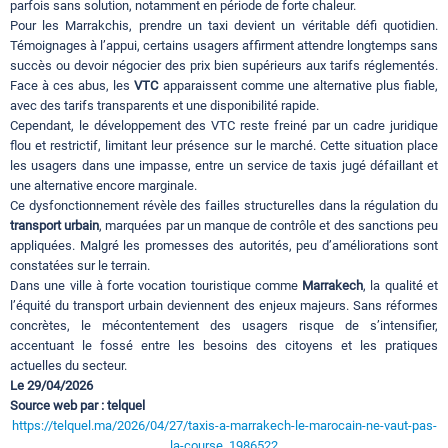
parfois sans solution, notamment en période de forte chaleur.
Pour les Marrakchis, prendre un taxi devient un véritable défi quotidien.
Témoignages à l’appui, certains usagers affirment attendre longtemps sans
succès ou devoir négocier des prix bien supérieurs aux tarifs réglementés.
Face à ces abus, les
VTC
apparaissent comme une alternative plus fiable,
avec des tarifs transparents et une disponibilité rapide.
Cependant, le développement des VTC reste freiné par un cadre juridique
flou et restrictif, limitant leur présence sur le marché. Cette situation place
les usagers dans une impasse, entre un service de taxis jugé défaillant et
une alternative encore marginale.
Ce dysfonctionnement révèle des failles structurelles dans la régulation du
transport urbain
, marquées par un manque de contrôle et des sanctions peu
appliquées. Malgré les promesses des autorités, peu d’améliorations sont
constatées sur le terrain.
Dans une ville à forte vocation touristique comme
Marrakech
, la qualité et
l’équité du transport urbain deviennent des enjeux majeurs. Sans réformes
concrètes, le mécontentement des usagers risque de s’intensifier,
accentuant le fossé entre les besoins des citoyens et les pratiques
actuelles du secteur.
Le 29/04/2026
Source web par : telquel
https://telquel.ma/2026/04/27/taxis-a-marrakech-le-marocain-ne-vaut-pas-
la-course_1986522