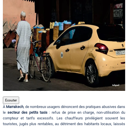
Circuits touristiques
Tourisme
Régions
Hotels
Evenements
Ecouter
À
Marrakech
, de nombreux usagers dénoncent des pratiques abusives dans
Contact
le
secteur des petits taxis
: refus de prise en charge, non-utilisation du
compteur et tarifs excessifs. Les chauffeurs privilégient souvent les
touristes, jugés plus rentables, au détriment des habitants locaux, laissés