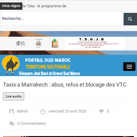
de Tata : le programme de rehabilitation post-inondations
Tata
Infos région
progres
RTE TSGJB Tourisme : l’ONMT renforce l’aerien a Dakhla et
Tata
service
RTE TSGJB Tourisme au Maroc : Transavia renforce les vols Paris-
Tata
depass
Close
Taxis a Marrakech : abus, refus et blocage des VTC
Admin
mercredi 29 avril 2026
0
Actualités
0 Commentaires