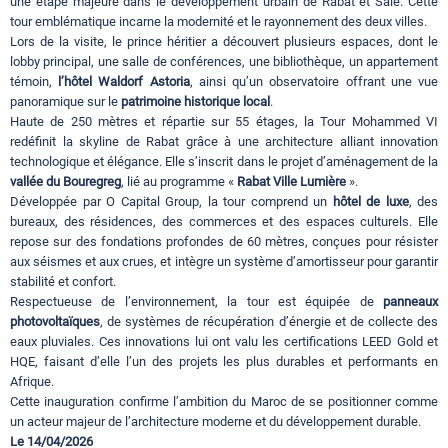
une étape majeure dans le développement urbain de Rabat et Salé. Cette
tour emblématique incarne la modernité et le rayonnement des deux villes.
Lors de la visite, le prince héritier a découvert plusieurs espaces, dont le
lobby principal, une salle de conférences, une bibliothèque, un appartement
témoin,
l’hôtel Waldorf Astoria
, ainsi qu’un observatoire offrant une vue
panoramique sur le
patrimoine historique local
.
Haute de 250 mètres et répartie sur 55 étages, la Tour Mohammed VI
redéfinit la skyline de Rabat grâce à une architecture alliant innovation
technologique et élégance. Elle s’inscrit dans le projet d’aménagement de la
vallée du Bouregreg
, lié au programme «
Rabat Ville Lumière
».
Développée par O Capital Group, la tour comprend un
hôtel de luxe
, des
bureaux, des résidences, des commerces et des espaces culturels. Elle
repose sur des fondations profondes de 60 mètres, conçues pour résister
aux séismes et aux crues, et intègre un système d’amortisseur pour garantir
stabilité et confort.
Respectueuse de l’environnement, la tour est équipée de
panneaux
photovoltaïques
, de systèmes de récupération d’énergie et de collecte des
eaux pluviales. Ces innovations lui ont valu les certifications LEED Gold et
HQE, faisant d’elle l’un des projets les plus durables et performants en
Afrique.
Cette inauguration confirme l’ambition du Maroc de se positionner comme
un acteur majeur de l’architecture moderne et du développement durable.
Le 14/04/2026