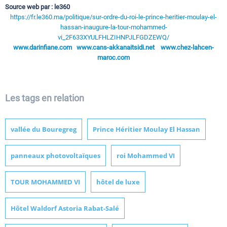
Source web par : le360
https://fr.le360.ma/politique/sur-ordre-du-roi-le-prince-heritier-moulay-el-
hassan-inaugure-la-tour-mohammed-
vi_2F633XYULFHLZIHNPJLFGDZEWQ/
www.darinfiane.com
www.cans-akkanaitsidi.net
www.chez-lahcen-
maroc.com
Les tags en relation
vallée du Bouregreg
Prince Héritier Moulay El Hassan
panneaux photovoltaïques
roi Mohammed VI
TOUR MOHAMMED VI
hôtel de luxe
Hôtel Waldorf Astoria Rabat-Salé