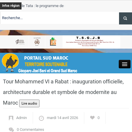
e Tata : le programme de rehabilitation post-inondations
Tata
A
Infos région
progres
TE TSGJB Tourisme : l’ONMT renforce l’aerien a Dakhla et
Tata
service
TE TSGJB Tourisme au Maroc : Transavia renforce les vols Paris-
Tata
A
depass
Close
Tour Mohammed VI a Rabat : inauguration officielle,
architecture durable et symbole de modernite au
Maroc
Actualités
Admin
mardi 14 avril 2026
0
0 Commentaires