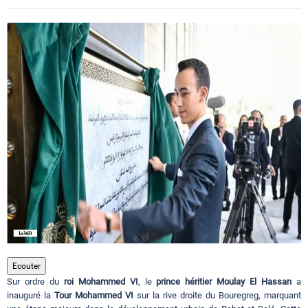
Circuits touristiques
Tourisme
Régions
Hotels
Evenements
Contact
Ecouter
Sur ordre du
roi Mohammed VI
, le
prince héritier Moulay El Hassan
a
inauguré la
Tour Mohammed VI
sur la rive droite du Bouregreg, marquant