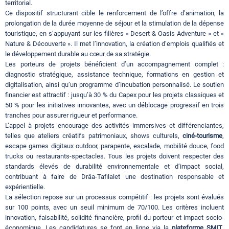
territorial.
Ce dispositif structurant cible le renforcement de l’offre d’animation, la
prolongation de la durée moyenne de séjour et la stimulation de la dépense
touristique, en s’appuyant sur les filières « Desert & Oasis Adventure » et «
Nature & Découverte ». Il met l’innovation, la création d’emplois qualifiés et
le développement durable au cœur de sa stratégie.
Les porteurs de projets bénéficient d’un accompagnement complet :
diagnostic stratégique, assistance technique, formations en gestion et
digitalisation, ainsi qu’un programme d’incubation personnalisé. Le soutien
financier est attractif : jusqu’à 30 % du Capex pour les projets classiques et
50 % pour les initiatives innovantes, avec un déblocage progressif en trois
tranches pour assurer rigueur et performance.
L’appel à projets encourage des activités immersives et différenciantes,
telles que ateliers créatifs patrimoniaux, shows culturels,
ciné-tourisme
,
escape games digitaux outdoor, parapente, escalade, mobilité douce, food
trucks ou restaurants-spectacles. Tous les projets doivent respecter des
standards élevés de durabilité environnementale et d’impact social,
contribuant à faire de Drâa-Tafilalet une destination responsable et
expérientielle.
La sélection repose sur un processus compétitif : les projets sont évalués
sur 100 points, avec un seuil minimum de 70/100. Les critères incluent
innovation, faisabilité, solidité financière, profil du porteur et impact socio-
économique. Les candidatures se font en ligne via la
plateforme SMIT
,