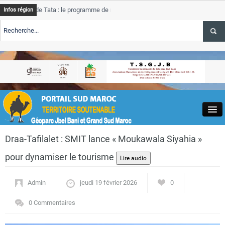
de Tata : le programme de rehabilitation post-inondations
Tata
Infos région
progres
RTE TSGJB Tourisme : l’ONMT renforce l’aerien a Dakhla et
Tata
service
RTE TSGJB Tourisme au Maroc : Transavia renforce les vols Paris-
Tata
depass
Close
Draa-Tafilalet : SMIT lance « Moukawala Siyahia »
pour dynamiser le tourisme
Admin
jeudi 19 février 2026
0
Actualités
0 Commentaires