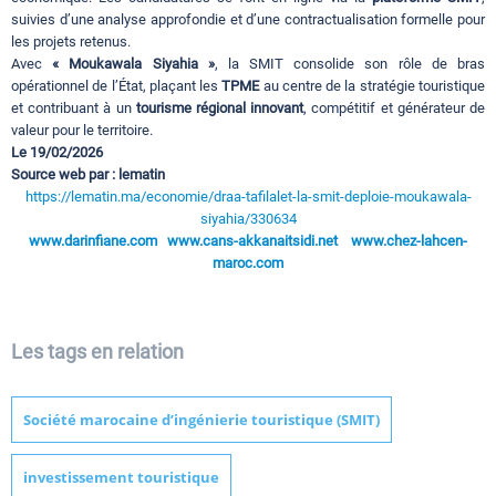
suivies d’une analyse approfondie et d’une contractualisation formelle pour
les projets retenus.
Avec
« Moukawala Siyahia »
, la SMIT consolide son rôle de bras
opérationnel de l’État, plaçant les
TPME
au centre de la stratégie touristique
et contribuant à un
tourisme régional innovant
, compétitif et générateur de
valeur pour le territoire.
Le 19/02/2026
Source web par : lematin
https://lematin.ma/economie/draa-tafilalet-la-smit-deploie-moukawala-
siyahia/330634
www.darinfiane.com
www.cans-akkanaitsidi.net
www.chez-lahcen-
maroc.com
Les tags en relation
Société marocaine d’ingénierie touristique (SMIT)
investissement touristique