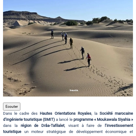
Circuits touristiques
Tourisme
Régions
Hotels
Evenements
Ecouter
Dans le cadre des
Hautes Orientations Royales
, la
Société marocaine
Contact
d’ingénierie touristique (SMIT)
a lancé le
programme « Moukawala Siyahia »
dans la
région de Drâa-Tafilalet
, visant à faire de
l’investissement
touristique
un moteur stratégique de développement économique et