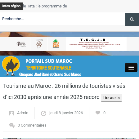
de Tata : le programme de rehabilitation post-inondations
Tata
Infos région
progres
RTE TSGJB Tourisme : l’ONMT renforce l’aerien a Dakhla et
Tata
service
RTE TSGJB Tourisme au Maroc : Transavia renforce les vols Paris-
Tata
depass
Close
Tourisme au Maroc : 26 millions de touristes visés
d’ici 2030 après une année 2025 record
Admin
jeudi 8 janvier 2026
0
Actualités
0 Commentaires