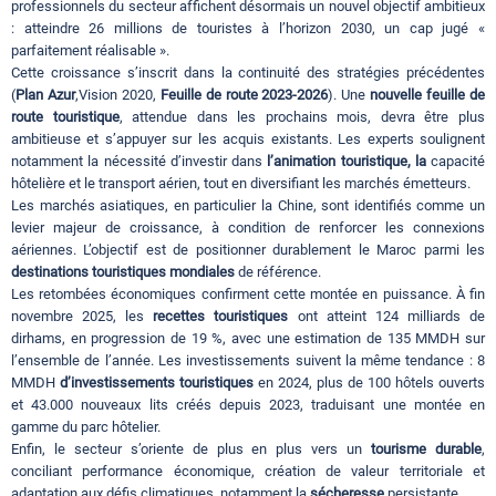
professionnels du secteur affichent désormais un nouvel objectif ambitieux
: atteindre 26 millions de touristes à l’horizon 2030, un cap jugé «
parfaitement réalisable ».
Cette croissance s’inscrit dans la continuité des stratégies précédentes
(
Plan Azur
,Vision 2020,
Feuille de route 2023-2026
). Une
nouvelle feuille de
route touristique
, attendue dans les prochains mois, devra être plus
ambitieuse et s’appuyer sur les acquis existants. Les experts soulignent
notamment la nécessité d’investir dans
l’animation touristique, la
capacité
hôtelière et le transport aérien, tout en diversifiant les marchés émetteurs.
Les marchés asiatiques, en particulier la Chine, sont identifiés comme un
levier majeur de croissance, à condition de renforcer les connexions
aériennes. L’objectif est de positionner durablement le Maroc parmi les
destinations touristiques mondiales
de référence.
Les retombées économiques confirment cette montée en puissance. À fin
novembre 2025, les
recettes touristiques
ont atteint 124 milliards de
dirhams, en progression de 19 %, avec une estimation de 135 MMDH sur
l’ensemble de l’année. Les investissements suivent la même tendance : 8
MMDH
d’investissements touristiques
en 2024, plus de 100 hôtels ouverts
et 43.000 nouveaux lits créés depuis 2023, traduisant une montée en
gamme du parc hôtelier.
Enfin, le secteur s’oriente de plus en plus vers un
tourisme durable
,
conciliant performance économique, création de valeur territoriale et
adaptation aux défis climatiques, notamment la
sécheresse
persistante.