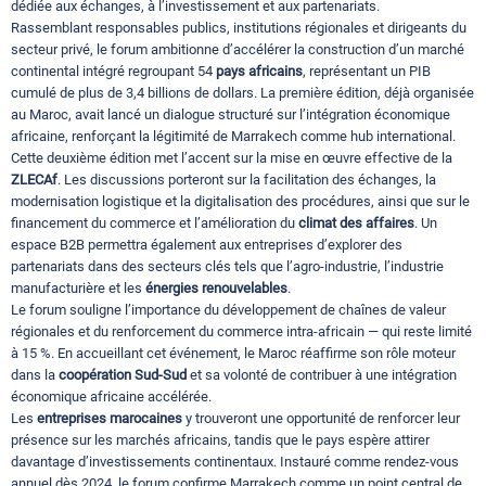
dédiée aux échanges, à l’investissement et aux partenariats.
Rassemblant responsables publics, institutions régionales et dirigeants du
secteur privé, le forum ambitionne d’accélérer la construction d’un marché
continental intégré regroupant 54
pays africains
, représentant un PIB
cumulé de plus de 3,4 billions de dollars. La première édition, déjà organisée
au Maroc, avait lancé un dialogue structuré sur l’intégration économique
africaine, renforçant la légitimité de Marrakech comme hub international.
Cette deuxième édition met l’accent sur la mise en œuvre effective de la
ZLECAf
. Les discussions porteront sur la facilitation des échanges, la
modernisation logistique et la digitalisation des procédures, ainsi que sur le
financement du commerce et l’amélioration du
climat des affaires
. Un
espace B2B permettra également aux entreprises d’explorer des
partenariats dans des secteurs clés tels que l’agro-industrie, l’industrie
manufacturière et les
énergies renouvelables
.
Le forum souligne l’importance du développement de chaînes de valeur
régionales et du renforcement du commerce intra-africain — qui reste limité
à 15 %. En accueillant cet événement, le Maroc réaffirme son rôle moteur
dans la
coopération Sud-Sud
et sa volonté de contribuer à une intégration
économique africaine accélérée.
Les
entreprises marocaines
y trouveront une opportunité de renforcer leur
présence sur les marchés africains, tandis que le pays espère attirer
davantage d’investissements continentaux. Instauré comme rendez-vous
annuel dès 2024, le forum confirme Marrakech comme un point central de