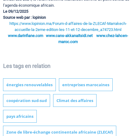
l’agenda économique africain.
Le 09/12/2025
Source web par : lopinion
https://www.lopinion.ma/Forum-d-affaires-de-la-ZLECAf-Marrakech-
accueille-la-2eme-edition-les-11-et-12-decembre_a74723.html
www.darinfiane.com
www.cans-akkanaitsidi.net
www.chez-lahcen-
maroc.com
Les tags en relation
énergies renouvelables
entreprises marocaines
coopération sud-sud
Climat des affaires
pays africains
Zone de libre-échange continentale africaine (ZLECAf)