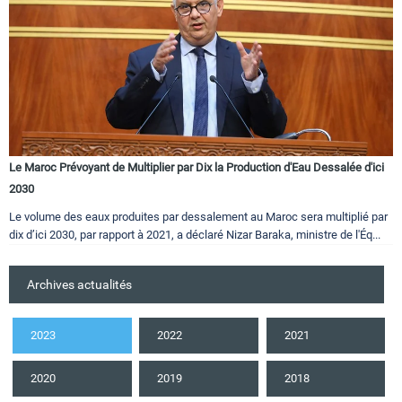
Le Maroc Prévoyant de Multiplier par Dix la Production d'Eau Dessalée d'ici
2030
Le volume des eaux produites par dessalement au Maroc sera multiplié par
dix d’ici 2030, par rapport à 2021, a déclaré Nizar Baraka, ministre de l'Éq...
Archives actualités
2023
2022
2021
2020
2019
2018