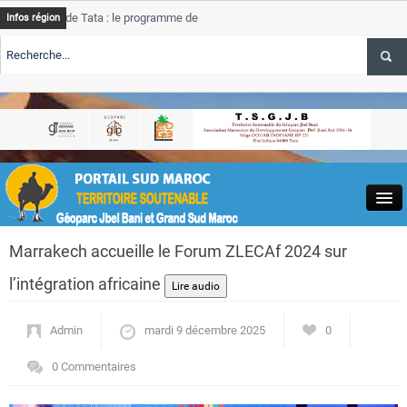
de Tata : le programme de rehabilitation post-inondations
Tata
Infos région
progre
RTE TSGJB Tourisme : l’ONMT renforce l’aerien a Dakhla et
Tata
servic
RTE TSGJB Tourisme au Maroc : Transavia renforce les vols Paris-
Tata
a
depass
Close
Marrakech accueille le Forum ZLECAf 2024 sur
l’intégration africaine
Admin
mardi 9 décembre 2025
0
Actualités
0 Commentaires