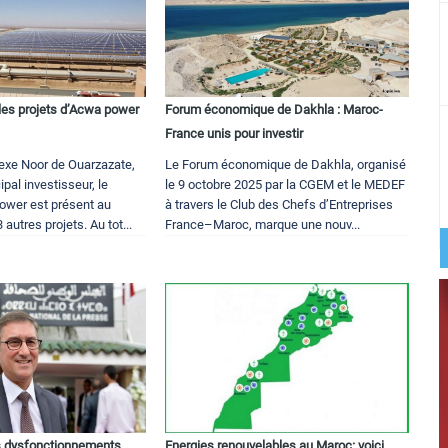
, les projets d’Acwa power
Forum économique de Dakhla : Maroc-
France unis pour investir
exe Noor de Ouarzazate,
Le Forum économique de Dakhla, organisé
cipal investisseur, le
le 9 octobre 2025 par la CGEM et le MEDEF
ower est présent au
à travers le Club des Chefs d’Entreprises
 autres projets. Au tot...
France–Maroc, marque une nouv...
s dysfonctionnements
Energies renouvelables au Maroc: voici