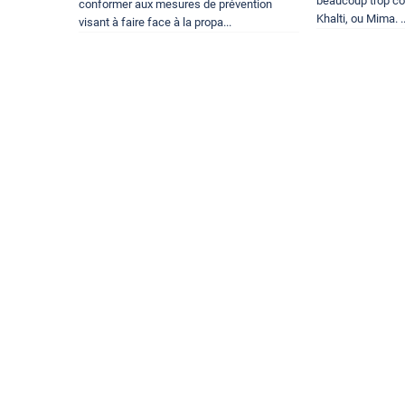
beaucoup trop c
conformer aux mesures de prévention
Khalti, ou Mima. ..
visant à faire face à la propa...