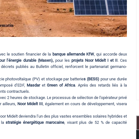
ec le soutien financier de la
banque allemande KfW
, qui accorde deux
ur l’énergie durable (Masen),
pour les
projets Noor Midelt I et II
. Ces
écrets publiés au Bulletin officiel, renforcent le partenariat germano-
ie photovoltaïque (PV) et stockage par batterie
s (BESS)
pour une durée
composé d’EDF,
Masdar
et
Green of Africa
. Après des retards liés à la
ents contractuels.
ec 2 heures de stockage. Le processus de sélection de l’opérateur privé
r ailleurs,
Noor Midelt III
, également en cours de développement, visera
oor Midelt deviendra l’un des plus vastes ensembles solaires hybrides et
 la
stratégie énergétique marocaine
, visant plus de 52 % de capacité