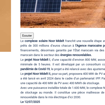
Ecouter
Le
complexe solaire Noor Midelt
franchit une nouvelle étape av
prêts de 300 millions d’euros chacun à
l’Agence marocaine po
financements, désormais garantis par l’État marocain via des d
marocain dans le secteur des
énergies renouvelables.
Le
projet Noor Midelt I
, d’une capacité d’environ 800 MW, assoc
minimale de 5 heures. Il est développé par un consortium 
pandémie de Covid-19
, le projet a été relancé avec des ajustem
Le
projet Noor Midelt II,
pour sa part, proposera 400 MW de PV av
a été lancé en avril 2024 dans le cadre d’un partenariat IPP. Pa
une capacité de 400 MW de PV avec 400 MWh de stockage.
Avec une puissance installée totale de 1.600 MW, le complexe N
de stockage au monde. Il constitue une pièce maîtresse de
renouvelable dans le mix électrique d’ici 2030.
Le 12/07/2025