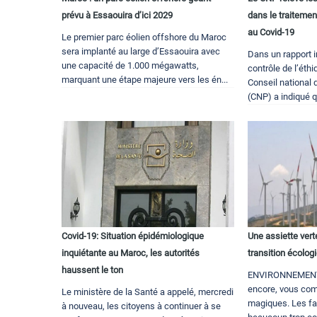
prévu à Essaouira d’ici 2029
dans le traitement
au Covid-19
Le premier parc éolien offshore du Maroc
sera implanté au large d’Essaouira avec
Dans un rapport in
une capacité de 1.000 mégawatts,
contrôle de l’éthi
marquant une étape majeure vers les én...
Conseil national 
(CNP) a indiqué q
Covid-19: Situation épidémiologique
Une assiette vert
inquiétante au Maroc, les autorités
transition écolog
haussent le ton
ENVIRONNEMENT -
encore, vous co
Le ministère de la Santé a appelé, mercredi
magiques. Les f
à nouveau, les citoyens à continuer à se