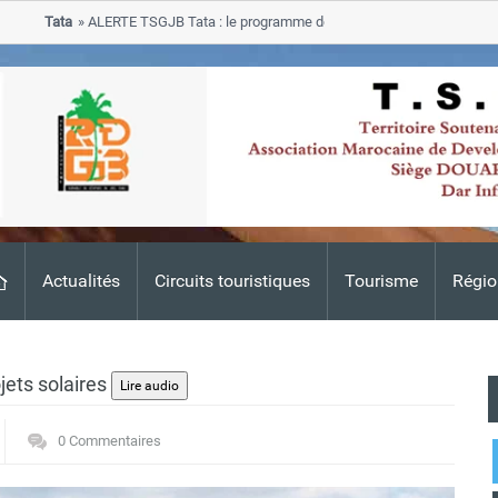
Tata
ALERTE TSGJB Tata : le programme de rehabilitation post-inondations 
progresse dans les zones sinistrees
Actualités
Circuits touristiques
Tourisme
Régio
jets solaires
0 Commentaires