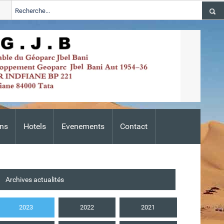
2024-2026
Tata
ALERTE TSGJB Tata : l’ANDZOA lance une campa
Adis
ns
Hotels
Evenements
Contact
Archives actualités
2023
2022
2021