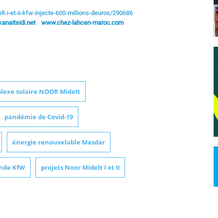
t-i-et-ii-kfw-injecte-600-millions-deuros/290686
naitsidi.net
www.chez-lahcen-maroc.com
lexe solaire NOOR Midelt
pandémie de Covid-19
énergie renouvelable Masdar
nde KfW
projets Noor Midelt I et II