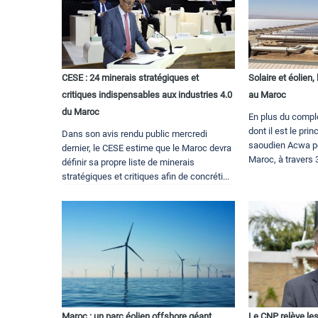
CESE : 24 minerais stratégiques et
Solaire et éolien
critiques indispensables aux industries 4.0
au Maroc
du Maroc
En plus du compl
dont il est le prin
Dans son avis rendu public mercredi
saoudien Acwa p
dernier, le CESE estime que le Maroc devra
Maroc, à travers 3
définir sa propre liste de minerais
stratégiques et critiques afin de concréti...
Maroc : un parc éolien offshore géant
Le CNP relève le