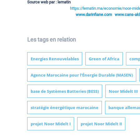
Source web par : lematin
https://lematin.ma/economie/noor-midel
www.darinfiane.com
www.cans-akka
Les tags en relation
Energies Renouvelables
Green of Africa
comp
Agence Marocaine pour l’Énergie Durable (MASEN)
base de Systèmes Batteries (BESS)
Noor Midelt III
stratégie énergétique marocaine
banque allema
projet Noor Midelt I
projet Noor Midelt II