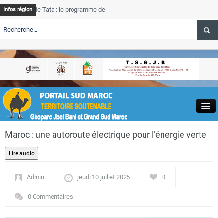
de Tata : le programme de rehabilitation post-inondations
Tata
Infos région
progres
RTE TSGJB Tourisme : l’ONMT renforce l’aerien a Dakhla et
Tata
service
RTE TSGJB Tourisme au Maroc : Transavia renforce les vols Paris-
Tata
depass
Close
Maroc : une autoroute électrique pour l’énergie verte
Admin
jeudi 10 juillet 2025
0
Actualités
0 Commentaires