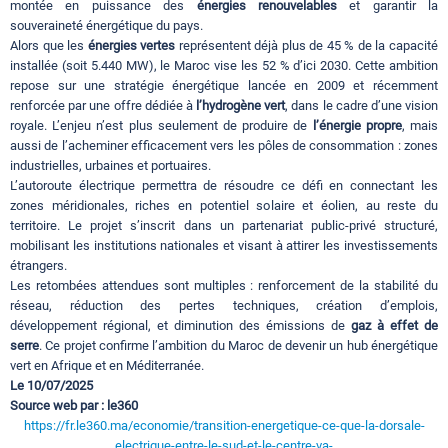
montée en puissance des
énergies renouvelables
et garantir la
souveraineté énergétique du pays.
Alors que les
énergies vertes
représentent déjà plus de 45 % de la capacité
installée (soit 5.440 MW), le Maroc vise les 52 % d’ici 2030. Cette ambition
repose sur une stratégie énergétique lancée en 2009 et récemment
renforcée par une offre dédiée à
l’hydrogène vert
, dans le cadre d’une vision
royale. L’enjeu n’est plus seulement de produire de
l’énergie propre
, mais
aussi de l’acheminer efficacement vers les pôles de consommation : zones
industrielles, urbaines et portuaires.
L’autoroute électrique permettra de résoudre ce défi en connectant les
zones méridionales, riches en potentiel solaire et éolien, au reste du
territoire. Le projet s’inscrit dans un partenariat public-privé structuré,
mobilisant les institutions nationales et visant à attirer les investissements
étrangers.
Les retombées attendues sont multiples : renforcement de la stabilité du
réseau, réduction des pertes techniques, création d’emplois,
développement régional, et diminution des émissions de
gaz à effet de
serre
. Ce projet confirme l’ambition du Maroc de devenir un hub énergétique
vert en Afrique et en Méditerranée.
Le 10/07/2025
Source web par : le360
https://fr.le360.ma/economie/transition-energetique-ce-que-la-dorsale-
electrique-entre-le-sud-et-le-centre-va-