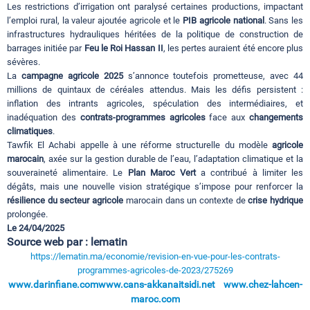
Les restrictions d’irrigation ont paralysé certaines productions, impactant
l’emploi rural, la valeur ajoutée agricole et le
PIB agricole national
. Sans les
infrastructures hydrauliques héritées de la politique de construction de
barrages initiée par
Feu le Roi Hassan II
, les pertes auraient été encore plus
sévères.
La
campagne agricole 2025
s’annonce toutefois prometteuse, avec 44
millions de quintaux de céréales attendus. Mais les défis persistent :
inflation des intrants agricoles, spéculation des intermédiaires, et
inadéquation des
contrats-programmes agricoles
face aux
changements
climatiques
.
Tawfik El Achabi appelle à une réforme structurelle du modèle
agricole
marocain
, axée sur la gestion durable de l’eau, l’adaptation climatique et la
souveraineté alimentaire. Le
Plan Maroc Vert
a contribué à limiter les
dégâts, mais une nouvelle vision stratégique s’impose pour renforcer la
résilience du secteur agricole
marocain dans un contexte de
crise hydrique
prolongée.
Le 24/04/2025
Source web par : lematin
https://lematin.ma/economie/revision-en-vue-pour-les-contrats-
programmes-agricoles-de-2023/275269
www.darinfiane.com
www.cans-akkanaitsidi.net
www.chez-lahcen-
maroc.com