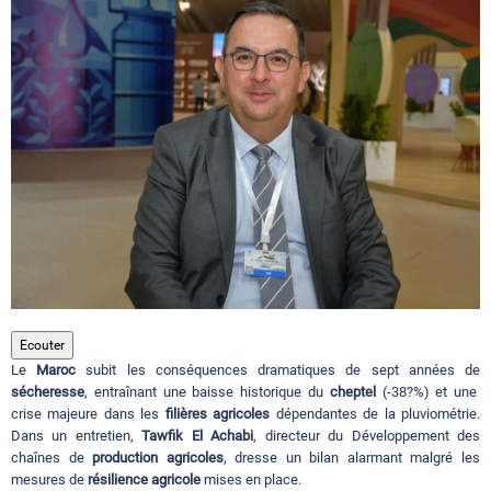
Circuits touristiques
Tourisme
Régions
Hotels
Evenements
Ecouter
Le
Maroc
subit les conséquences dramatiques de sept années de
sécheresse
, entraînant une baisse historique du
cheptel
(-38?%) et une
Contact
crise majeure dans les
filières agricoles
dépendantes de la pluviométrie.
Dans un entretien,
Tawfik El Achabi
, directeur du Développement des
chaînes de
production agricoles
, dresse un bilan alarmant malgré les
mesures de
résilience agricole
mises en place.