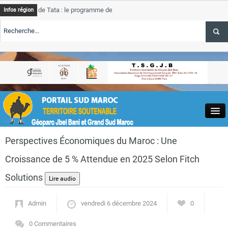
ce de Tata : le programme de rehabilitation post-inondations
Tat
Infos région
nt
pro
ALERTE TSGJB Tourisme : l’ONMT renforce l’aerien a Dakhla et
Tat
ser
ALERTE TSGJB Tourisme au Maroc : Transavia renforce les vols Paris-
Tat
khla
dep
Close
Perspectives Économiques du Maroc : Une
Croissance de 5 % Attendue en 2025 Selon Fitch
Solutions
Actualités
Admin
vendredi 6 décembre 2024
0
0 Commentaires