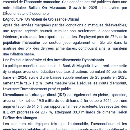
essentiel de
l'économie marocaine
. Ces données ont été publiées dans une
note intitulée
Bullish On Morocco’s Growth
In 2025 et relayées par
L’Économiste le 5 décembre.
L’Agriculture : Un Moteur de Croissance Crucial
Après des années marquées par des conditions climatiques défavorables,
une reprise agricole pourrait stimuler non seulement la consommation
intérieure, mais aussi les exportations nettes. Employant près de 27 % de la
population marocaine
, ce secteur joue également un rôle clé dans la
maîtrise des prix des denrées alimentaires, contribuant ainsi à maintenir
une inflation basse.
Une Politique Monétaire et des Investissements Dynamisants
La politique monétaire assouplie de
Bank Al-Maghrib
devrait renforcer cette
dynamique, avec une réduction des taux directeurs cumulant 50 points de
base en 2024, suivie d’une baisse supplémentaire de 25 points en 2025,
ramenant le taux à 2 %. Cette mesure vise à réduire les coûts d’emprunt,
favorisant l’investissement privé et public.
L’investissement étranger direct (IDE)
est également en pleine expansion,
avec un flux net de 19,5 milliards de dirhams à fin octobre 2024, soit une
augmentation de 61,6 % par rapport à l’année précédente. Les recettes des
IDE ont progressé de 23,7 %, atteignant 33,3 milliards de dirhams, selon
l’Office des Changes
.
Les secteurs stratégiques tels que l’automobile, l’aéronautique et les
énergies renouvelables
attirent des investissements massifs, contribuant à