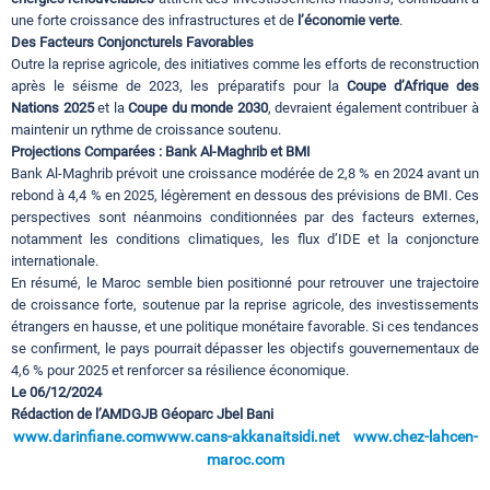
une forte croissance des infrastructures et de
l’économie verte
.
Des Facteurs Conjoncturels Favorables
Outre la reprise agricole, des initiatives comme les efforts de reconstruction
après le séisme de 2023, les préparatifs pour la
Coupe d’Afrique des
Nations 2025
et la
Coupe du monde 2030
, devraient également contribuer à
maintenir un rythme de croissance soutenu.
Projections Comparées : Bank Al-Maghrib et BMI
Bank Al-Maghrib prévoit une croissance modérée de 2,8 % en 2024 avant un
rebond à 4,4 % en 2025, légèrement en dessous des prévisions de BMI. Ces
perspectives sont néanmoins conditionnées par des facteurs externes,
notamment les conditions climatiques, les flux d’IDE et la conjoncture
internationale.
En résumé, le Maroc semble bien positionné pour retrouver une trajectoire
de croissance forte, soutenue par la reprise agricole, des investissements
étrangers en hausse, et une politique monétaire favorable. Si ces tendances
se confirment, le pays pourrait dépasser les objectifs gouvernementaux de
4,6 % pour 2025 et renforcer sa résilience économique.
Le 06/12/2024
Rédaction de l’AMDGJB Géoparc Jbel Bani
www.darinfiane.com
www.cans-akkanaitsidi.net
www.chez-lahcen-
maroc.com