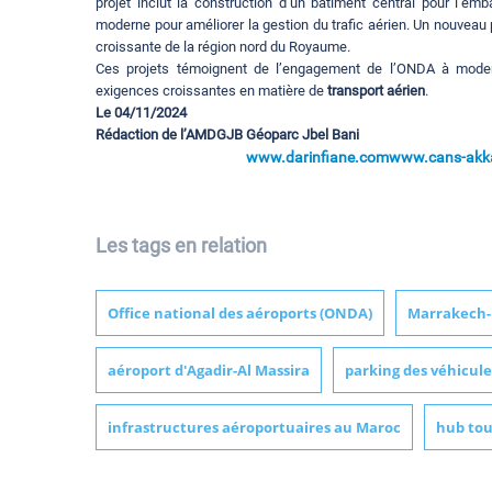
projet inclut la construction d’un bâtiment central pour l’e
moderne pour améliorer la gestion du trafic aérien. Un nouvea
croissante de la région nord du Royaume.
Ces projets témoignent de l’engagement de l’ONDA à modern
exigences croissantes en matière de
transport aérien
.
Le 04/11/2024
Rédaction de l’AMDGJB Géoparc Jbel Bani
www.darinfiane.com
www.cans-akka
Les tags en relation
Office national des aéroports (ONDA)
Marrakech
aéroport d'Agadir-Al Massira
parking des véhicule
infrastructures aéroportuaires au Maroc
hub tou