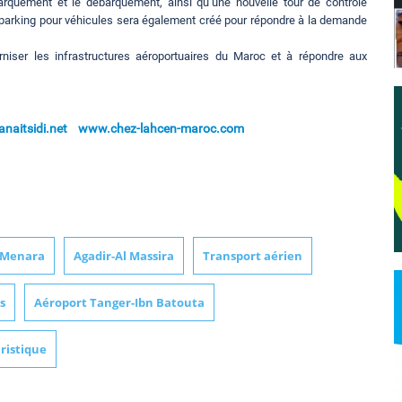
mbarquement et le débarquement, ainsi qu’une nouvelle tour de contrôle
u parking pour véhicules sera également créé pour répondre à la demande
iser les infrastructures aéroportuaires du Maroc et à répondre aux
naitsidi.net
www.chez-lahcen-maroc.com
-Menara
Agadir-Al Massira
Transport aérien
s
Aéroport Tanger-Ibn Batouta
ristique