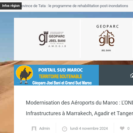
B Province de Tata : le programme de rehabilitation post-inondations
Infos région
vancement
Modernisation des Aéroports du Maroc : L'ON
Infrastructures à Marrakech, Agadir et Tange
Admin
lundi 4 novembre 2024
0