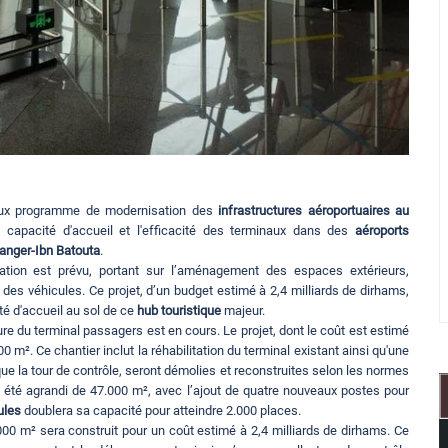
eux programme de modernisation des
infrastructures aéroportuaires au
capacité d'accueil et l'efficacité des terminaux dans des
aéroports
anger-Ibn Batouta
.
ation est prévu, portant sur l’aménagement des espaces extérieurs,
 des véhicules. Ce projet, d’un budget estimé à 2,4 milliards de dirhams,
té d'accueil au sol de ce
hub touristique
majeur.
ure du terminal passagers est en cours. Le projet, dont le coût est estimé
0 m². Ce chantier inclut la réhabilitation du terminal existant ainsi qu'une
 que la tour de contrôle, seront démolies et reconstruites selon les normes
t été agrandi de 47.000 m², avec l’ajout de quatre nouveaux postes pour
ules
doublera sa capacité pour atteindre 2.000 places.
000 m² sera construit pour un coût estimé à 2,4 milliards de dirhams. Ce