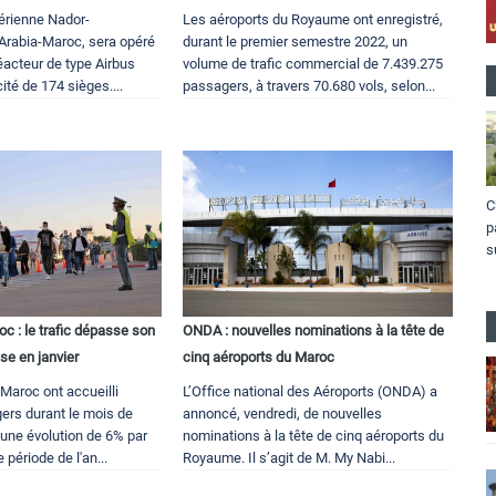
aérienne Nador-
Les aéroports du Royaume ont enregistré,
 Arabia-Maroc, sera opéré
durant le premier semestre 2022, un
éacteur de type Airbus
volume de trafic commercial de 7.439.275
té de 174 sièges....
passagers, à travers 70.680 vols, selon...
C
p
s
c : le trafic dépasse son
ONDA : nouvelles nominations à la tête de
ise en janvier
cinq aéroports du Maroc
Maroc ont accueilli
L’Office national des Aéroports (ONDA) a
ers durant le mois de
annoncé, vendredi, de nouvelles
t une évolution de 6% par
nominations à la tête de cinq aéroports du
période de l'an...
Royaume. Il s’agit de M. My Nabi...