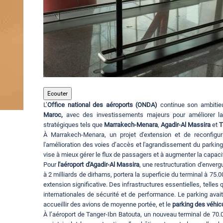
Ecouter
L’
Office national des aéroports (ONDA)
continue son ambiti
Maroc,
avec des investissements majeurs pour améliorer la 
stratégiques tels que
Marrakech-Menara
,
Agadir-Al Massira
et
T
À Marrakech-Menara, un projet d'extension et de reconfigur
l'amélioration des voies d’accès et l'agrandissement du parking
vise à mieux gérer le flux de passagers et à augmenter la capaci
Pour
l'aéroport d'Agadir-Al Massira
, une restructuration d'enverg
à 2 milliards de dirhams, portera la superficie du terminal à 75.00
extension significative. Des infrastructures essentielles, telles
internationales de sécurité et de performance. Le parking avai
accueillir des avions de moyenne portée, et le
parking des véhic
À l’aéroport de Tanger-Ibn Batouta, un nouveau terminal de 70.