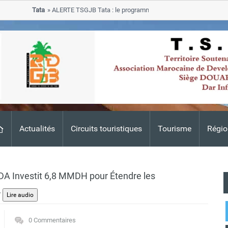
Tata
ALERTE TSGJB Tata : le programme de rehabilitation post-inondati
progresse dans les zones sinistrees
Actualités
Circuits touristiques
Tourisme
Régio
DA Investit 6,8 MMDH pour Étendre les
r
0 Commentaires