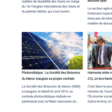
sécurité hydri
matière de durabilité des Oasis en marge
du 1er Congrès international des Oasis et
Le secteur agrico
du palmier dattier, qui s’est ouvert...
fortement impacté
tirera peu de bé
matière de dessal
Photovoltaïque : La Société des Boissons
Harmonie entre n
du Maroc inaugure sa propre centrale
212, un éco-havr
La Société des Boissons du Maroc (SBM)
C’est dans la pro
a inauguré, le Mardi 02 avril 2019, sa
ministre du Touri
centrale photovoltaïque réalisée en
l’Économie social
partenariat avec la filiale marocaine du...
Zahra Ammor, et L