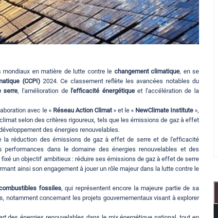
s mondiaux en matière de lutte contre le
changement climatique
, en se
imatique (CCPI)
2024. Ce classement reflète les avancées notables du
e serre
, l'amélioration de
l'efficacité énergétique
et l'accélération de la
laboration avec le «
Réseau Action Climat
» et le «
NewClimate Institute
»,
climat selon des critères rigoureux, tels que les émissions de gaz à effet
t le développement des énergies renouvelables.
la réduction des émissions de gaz à effet de serre et de l'efficacité
ses performances dans le domaine des énergies renouvelables et des
ixé un objectif ambitieux : réduire ses émissions de gaz à effet de serre
irmant ainsi son engagement à jouer un rôle majeur dans la lutte contre le
combustibles fossiles
, qui représentent encore la majeure partie de sa
es, notamment concernant les projets gouvernementaux visant à explorer
rt des énergies renouvelables dans le mix énergétique national, tout en