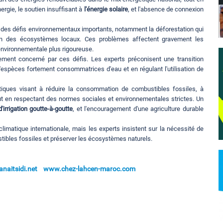
nergie, le soutien insuffisant à
l'énergie solaire
, et l'absence de connexion
e à des défis environnementaux importants, notamment la déforestation qui
tion des écosystèmes locaux. Ces problèmes affectent gravement les
environnementale plus rigoureuse.
ement concerné par ces défis. Les experts préconisent une transition
 d'espèces fortement consommatrices d'eau et en régulant l'utilisation de
tiques visant à réduire la consommation de combustibles fossiles, à
out en respectant des normes sociales et environnementales strictes. Un
irrigation goutte-à-goutte
, et l'encouragement d'une agriculture durable
matique internationale, mais les experts insistent sur la nécessité de
stibles fossiles et préserver les écosystèmes naturels.
naitsidi.net
www.chez-lahcen-maroc.com