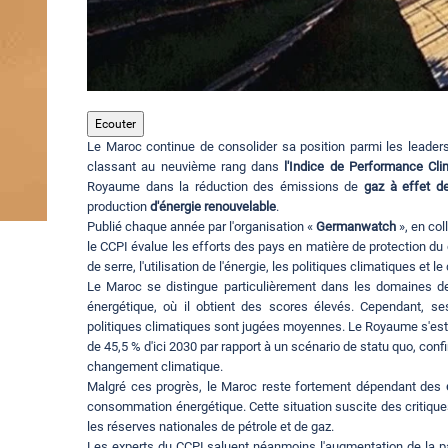
Ecouter
Le Maroc continue de consolider sa position parmi les leader
classant au neuvième rang dans
l'Indice de Performance Cl
Royaume dans la réduction des émissions de
gaz à effet d
production
d'énergie renouvelable
.
Publié chaque année par l'organisation «
Germanwatch
», en col
le CCPI évalue les efforts des pays en matière de protection du 
de serre, l'utilisation de l'énergie, les politiques climatiques e
Le Maroc se distingue particulièrement dans les domaines de 
énergétique, où il obtient des scores élevés. Cependant, 
politiques climatiques sont jugées moyennes. Le Royaume s'est f
de 45,5 % d'ici 2030 par rapport à un scénario de statu quo, conf
changement climatique.
Malgré ces progrès, le Maroc reste fortement dépendant des
consommation énergétique. Cette situation suscite des critiqu
les réserves nationales de pétrole et de gaz.
Les experts du CCPI saluent néanmoins l'augmentation de la pa