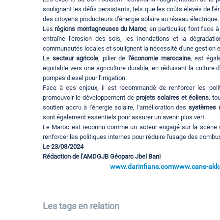
soulignant les défis persistants, tels que les coûts élevés de l'é
des citoyens producteurs d'énergie solaire au réseau électrique.
Les
régions montagneuses du Maroc
, en particulier, font fac
entraîne l'érosion des sols, les inondations et la dégrada
communautés locales et soulignent la nécessité d'une gestion 
Le
secteur agricole
, pilier de
l'économie marocaine
, est égal
équitable vers une agriculture durable, en réduisant la culture
pompes diesel pour l'irrigation.
Face à ces enjeux, il est recommandé de renforcer les poli
promouvoir le développement de
projets solaires et éoliens
, t
soutien accru à l'énergie solaire, l'amélioration des
systèmes d'
sont également essentiels pour assurer un avenir plus vert.
Le Maroc est reconnu comme un acteur engagé sur la scène cli
renforcer les politiques internes pour réduire l'usage des combu
Le 23/08/2024
Rédaction de l’AMDGJB Géoparc Jbel Bani
www.darinfiane.com
www.cans-akka
Les tags en relation