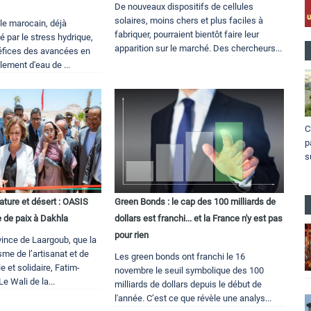
De nouveaux dispositifs de cellules
solaires, moins chers et plus faciles à
le marocain, déjà
fabriquer, pourraient bientôt faire leur
 par le stress hydrique,
apparition sur le marché. Des chercheurs...
néfices des avancées en
ement d'eau de ...
C
p
s
ature et désert : OASIS
Green Bonds : le cap des 100 milliards de
e de paix à Dakhla
dollars est franchi... et la France n'y est pas
pour rien
vince de Laargoub, que la
sme de l’artisanat et de
Les green bonds ont franchi le 16
e et solidaire, Fatim-
novembre le seuil symbolique des 100
e Wali de la...
milliards de dollars depuis le début de
l'année. C’est ce que révèle une analys...