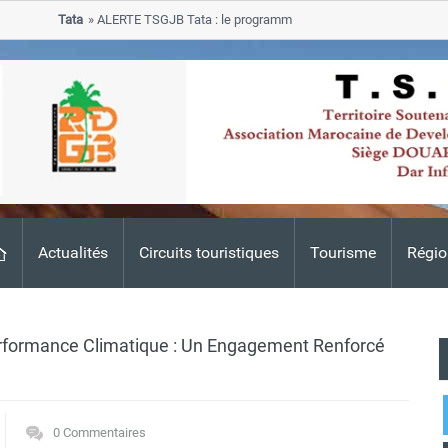
Tata
ALERTE TSGJB Tata : le programme de rehabilitation post-inondatio
progresse dans les zones sinistrees
Actualités
Circuits touristiques
Tourisme
Régio
rformance Climatique : Un Engagement Renforcé
0 Commentaires