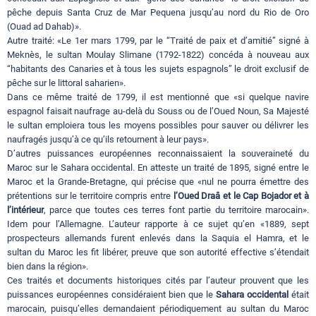
pêche depuis Santa Cruz de Mar Pequena jusqu’au nord du Rio de Oro
(Ouad ad Dahab)».
Autre traité: «Le 1er mars 1799, par le “Traité de paix et d’amitié” signé à
Meknès, le sultan Moulay Slimane (1792-1822) concéda à nouveau aux
“habitants des Canaries et à tous les sujets espagnols” le droit exclusif de
pêche sur le littoral saharien».
Dans ce même traité de 1799, il est mentionné que «si quelque navire
espagnol faisait naufrage au-delà du Souss ou de l’Oued Noun, Sa Majesté
le sultan emploiera tous les moyens possibles pour sauver ou délivrer les
naufragés jusqu’à ce qu’ils retournent à leur pays».
D’autres puissances européennes reconnaissaient la souveraineté du
Maroc sur le Sahara occidental. En atteste un traité de 1895, signé entre le
Maroc et la Grande-Bretagne, qui précise que «nul ne pourra émettre des
prétentions sur le territoire compris entre
l’Oued Draâ et le Cap Bojador et à
l’intérieur
, parce que toutes ces terres font partie du territoire marocain».
Idem pour l’Allemagne. L’auteur rapporte à ce sujet qu’en «1889, sept
prospecteurs allemands furent enlevés dans la Saquia el Hamra, et le
sultan du Maroc les fit libérer, preuve que son autorité effective s’étendait
bien dans la région».
Ces traités et documents historiques cités par l’auteur prouvent que les
puissances européennes considéraient bien que le
Sahara occidental
était
marocain, puisqu’elles demandaient périodiquement au sultan du Maroc