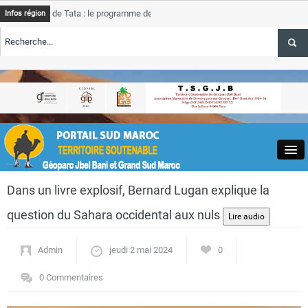
e de Tata : le programme de rehabilitation post-inondations
Tat
Infos région
t
prog
ALERTE TSGJB Tourisme : l’ONMT renforce l’aerien a Dakhla et
Tat
serv
ALERTE TSGJB Tourisme au Maroc : Transavia renforce les vols Paris-
Tat
hla
dep
Close
Dans un livre explosif, Bernard Lugan explique la
question du Sahara occidental aux nuls
Admin
jeudi 2 mai 2024
0
Actualités
0 Commentaires