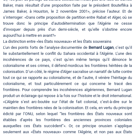
Baker, mais résultait d’une proposition faite par le président Bouteflika à
James Baker, à Houston, le 2 novembre 2001», précise l’auteur. Et de
s’interroger: «Dans cette proposition de partition entre Rabat et Alger, où se
trouve donc le principe d’autodétermination que l’Algérie ne cesse
d’invoquer depuis près d’un demi-siècle, et qu’elle s’obstine encore
aujourd’hui à mettre en avant?»
La distinction entre «les États nouveaux» et les États souverains
L’un des points forts de l’analyse documentée de
Bernard Lugan
, c’est qu’il
lie substantiellement le conflit du Sahara occidental à l’Algérie. L’une des
incohérences de ce pays, c’est qu’en même temps qu’il dénonce le
colonialisme et ses crimes, il défend mordicus les frontières héritées de la
colonisation. D’un côté, le régime d’Alger sacralise un narratif de lutte contre
tout ce qui se rapporte au colonialisme, et de l’autre, il vénère l’héritage du
colonialisme, et tout particulièrement ce qui concerne le tracé des
frontières. Pour comprendre les incohérences algériennes, Bernard Lugan
produit un éclairage qui repose à la fois sur l’histoire et le droit international.
«L’Algérie s’est arc-boutée sur l’état de fait colonial, c’est-à-dire sur le
maintien des frontières nées de la colonisation. Et cela, en vertu du principe
édicté par l’ONU, selon lequel “les frontières des États nouveaux sont
établies d’après les frontières des anciennes provinces coloniales
auxquelles ces États succèdent”». Or, ce principe onusien s’applique
seulement aux «États nouveaux» comme l’Algérie, et non pas aux États