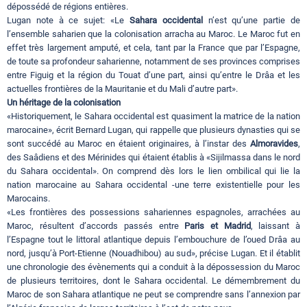
dépossédé de régions entières.
Lugan note à ce sujet: «Le
Sahara occidental
n’est qu’une partie de
l’ensemble saharien que la colonisation arracha au Maroc. Le Maroc fut en
effet très largement amputé, et cela, tant par la France que par l’Espagne,
de toute sa profondeur saharienne, notamment de ses provinces comprises
entre Figuig et la région du Touat d’une part, ainsi qu’entre le Drâa et les
actuelles frontières de la Mauritanie et du Mali d’autre part».
Un héritage de la colonisation
«Historiquement, le Sahara occidental est quasiment la matrice de la nation
marocaine», écrit Bernard Lugan, qui rappelle que plusieurs dynasties qui se
sont succédé au Maroc en étaient originaires, à l’instar des
Almoravides
,
des Saâdiens et des Mérinides qui étaient établis à «Sijilmassa dans le nord
du Sahara occidental». On comprend dès lors le lien ombilical qui lie la
nation marocaine au Sahara occidental -une terre existentielle pour les
Marocains.
«Les frontières des possessions sahariennes espagnoles, arrachées au
Maroc, résultent d’accords passés entre
Paris et Madrid
, laissant à
l’Espagne tout le littoral atlantique depuis l’embouchure de l’oued Drâa au
nord, jusqu’à Port-Etienne (Nouadhibou) au sud», précise Lugan. Et il établit
une chronologie des évènements qui a conduit à la dépossession du Maroc
de plusieurs territoires, dont le Sahara occidental. Le démembrement du
Maroc de son Sahara atlantique ne peut se comprendre sans l’annexion par