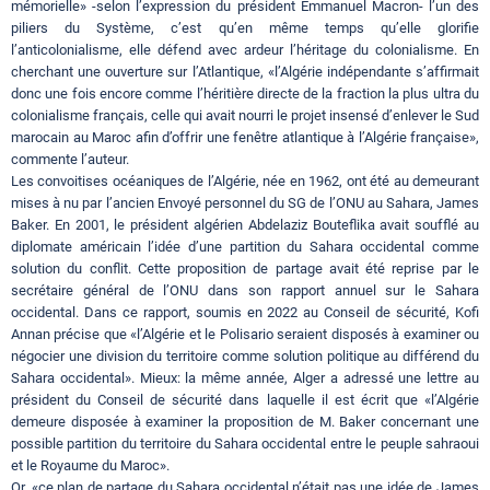
mémorielle» -selon l’expression du président Emmanuel Macron- l’un des
piliers du Système, c’est qu’en même temps qu’elle glorifie
l’anticolonialisme, elle défend avec ardeur l’héritage du colonialisme. En
cherchant une ouverture sur l’Atlantique, «l’Algérie indépendante s’affirmait
donc une fois encore comme l’héritière directe de la fraction la plus ultra du
colonialisme français, celle qui avait nourri le projet insensé d’enlever le Sud
marocain au Maroc afin d’offrir une fenêtre atlantique à l’Algérie française»,
commente l’auteur.
Les convoitises océaniques de l’Algérie, née en 1962, ont été au demeurant
mises à nu par l’ancien Envoyé personnel du SG de l’ONU au Sahara, James
Baker. En 2001, le président algérien Abdelaziz Bouteflika avait soufflé au
diplomate américain l’idée d’une partition du Sahara occidental comme
solution du conflit. Cette proposition de partage avait été reprise par le
secrétaire général de l’ONU dans son rapport annuel sur le Sahara
occidental. Dans ce rapport, soumis en 2022 au Conseil de sécurité, Kofi
Annan précise que «l’Algérie et le Polisario seraient disposés à examiner ou
négocier une division du territoire comme solution politique au différend du
Sahara occidental». Mieux: la même année, Alger a adressé une lettre au
président du Conseil de sécurité dans laquelle il est écrit que «l’Algérie
demeure disposée à examiner la proposition de M. Baker concernant une
possible partition du territoire du Sahara occidental entre le peuple sahraoui
et le Royaume du Maroc».
Or, «ce plan de partage du Sahara occidental n’était pas une idée de James