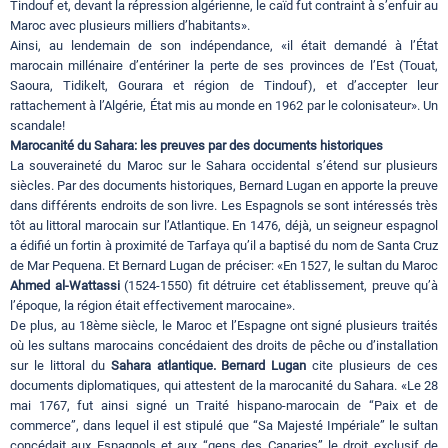
Tindouf et, devant la répression algérienne, le caïd fut contraint à s’enfuir au
Maroc avec plusieurs milliers d’habitants».
Ainsi, au lendemain de son indépendance, «il était demandé à l’État
marocain millénaire d’entériner la perte de ses provinces de l’Est (Touat,
Saoura, Tidikelt, Gourara et région de Tindouf), et d’accepter leur
rattachement à l’Algérie, État mis au monde en 1962 par le colonisateur». Un
scandale!
Marocanité du Sahara: les preuves par des documents historiques
La souveraineté du Maroc sur le Sahara occidental s’étend sur plusieurs
siècles. Par des documents historiques, Bernard Lugan en apporte la preuve
dans différents endroits de son livre. Les Espagnols se sont intéressés très
tôt au littoral marocain sur l’Atlantique. En 1476, déjà, un seigneur espagnol
a édifié un fortin à proximité de Tarfaya qu’il a baptisé du nom de Santa Cruz
de Mar Pequena. Et Bernard Lugan de préciser: «En 1527, le sultan du Maroc
Ahmed al-Wattassi
(1524-1550) fit détruire cet établissement, preuve qu’à
l’époque, la région était effectivement marocaine».
De plus, au 18ème siècle, le Maroc et l’Espagne ont signé plusieurs traités
où les sultans marocains concédaient des droits de pêche ou d’installation
sur le littoral du
Sahara atlantique. Bernard Lugan
cite plusieurs de ces
documents diplomatiques, qui attestent de la marocanité du Sahara. «Le 28
mai 1767, fut ainsi signé un Traité hispano-marocain de “Paix et de
commerce”, dans lequel il est stipulé que “Sa Majesté Impériale” le sultan
concédait aux Espagnols et aux “gens des Canaries” le droit exclusif de