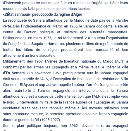
d’intervenir pour porter assistance à leurs marins naufragés ou libérer leurs
ressortissants faits prisonniers par les tribus locales.
«L’État sahraoui», pseudopode du régime d’Alger
La reconquête du Sahara atlantique par le Maroc ne date pas de la Marche
verte. Dès l’indépendance du Maroc en 1956, le Sahara occidental a été au
centre de l’action politique et militaire des autorités marocaines.
Politiquement, en mars 1956, le roi Mohammed V a soutenu l’organisation
du Congrès de la
Saquia
el Hamra «où plusieurs milliers de représentants de
toutes les tribus de la région proclamèrent leur marocanité et leur
attachement au trône alaouite».
Militairement, dès 1957, l’Armée de libération nationale du Maroc (ALN) a
combattu par les armes les Espagnols et a même réussi à libérer la
ville
d’Es Semara
. «En novembre 1957, pratiquement tout le Sahara espagnol
était sous contrôle de l’ALN, à l’exception de trois points de résistance: Villa
Cisneros,
El Ayoun
et cap Juby», rappelle l’auteur. L’armée française a prêté
alors main-forte à l’armée espagnole en intervenant dans le Sahara
atlantique, et c’est à cause de cette intervention que l’ALN s’est replié vers
le nord. L’intervention militaire de la France auprès de l’Espagne au Sahara
occidental n’est pas sans rappeler, même si les moyens militaires sont
sans commune mesure, la première opération coloniale franco-espagnole
durant la guerre du Rif (1925-1927).
Sur le plan politique toujours, «en 1962, devant le refus espagnol