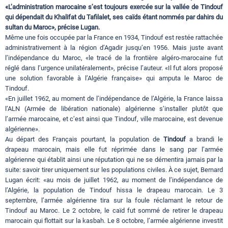
«L’administration marocaine s’est toujours exercée sur la vallée de Tindouf
qui dépendait du Khalifat du Tafilalet, ses caïds étant nommés par dahirs du
sultan du Maroc», précise Lugan.
Même une fois occupée par la France en 1934, Tindouf est restée rattachée
administrativement à la région d’Agadir jusqu’en 1956. Mais juste avant
l’indépendance du Maroc, «le tracé de la frontière algéro-marocaine fut
réglé dans l’urgence unilatéralement», précise l’auteur. «Il fut alors proposé
une solution favorable à l’Algérie française» qui amputa le Maroc de
Tindouf.
«En juillet 1962, au moment de l’indépendance de l’Algérie, la France laissa
l’ALN (Armée de libération nationale) algérienne s’installer plutôt que
l’armée marocaine, et c’est ainsi que Tindouf, ville marocaine, est devenue
algérienne».
Au départ des Français pourtant, la population de
Tindouf
a brandi le
drapeau marocain, mais elle fut réprimée dans le sang par l’armée
algérienne qui établit ainsi une réputation qui ne se démentira jamais par la
suite: savoir tirer uniquement sur les populations civiles. À ce sujet, Bernard
Lugan écrit: «au mois de juillet 1962, au moment de l’indépendance de
l’Algérie, la population de Tindouf hissa le drapeau marocain. Le 3
septembre, l’armée algérienne tira sur la foule réclamant le retour de
Tindouf au Maroc. Le 2 octobre, le caïd fut sommé de retirer le drapeau
marocain qui flottait sur la kasbah. Le 8 octobre, l’armée algérienne investit