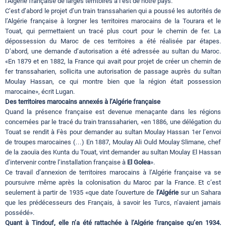
l’Algérie française de larges territoires à l’est de notre pays.
C’est d’abord le projet d’un train transsaharien qui a poussé les autorités de
l’Algérie française à lorgner les territoires marocains de la Tourara et le
Touat, qui permettaient un tracé plus court pour le chemin de fer. La
dépossession du Maroc de ces territoires a été réalisée par étapes.
D’abord, une demande d’autorisation a été adressée au sultan du Maroc.
«En 1879 et en 1882, la France qui avait pour projet de créer un chemin de
fer transsaharien, sollicita une autorisation de passage auprès du sultan
Moulay Hassan, ce qui montre bien que la région était possession
marocaine», écrit Lugan.
Des territoires marocains annexés à l’Algérie française
Quand la présence française est devenue menaçante dans les régions
concernées par le tracé du train transsaharien, «en 1886, une délégation du
Touat se rendit à Fès pour demander au sultan Moulay Hassan 1er l’envoi
de troupes marocaines (…) En 1887, Moulay Ali Ould Moulay Slimane, chef
de la zaouïa des Kunta du Touat, vint demander au sultan Moulay El Hassan
d’intervenir contre l’installation française à
El Golea
».
Ce travail d’annexion de territoires marocains à l’Algérie française va se
poursuivre même après la colonisation du Maroc par la France. Et c’est
seulement à partir de 1935 «que date l’ouverture de
l’Algérie
sur un Sahara
que les prédécesseurs des Français, à savoir les Turcs, n’avaient jamais
possédé».
Quant à Tindouf, elle n’a été rattachée à l’Algérie française qu’en 1934.