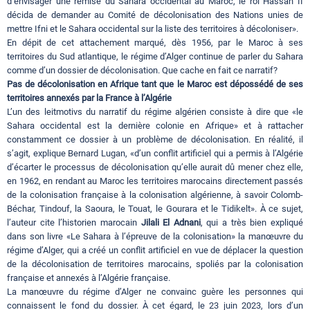
d’envisager une remise du Sahara occidental au Maroc, le roi Hassan II
décida de demander au Comité de décolonisation des Nations unies de
mettre Ifni et le Sahara occidental sur la liste des territoires à décoloniser».
En dépit de cet attachement marqué, dès 1956, par le Maroc à ses
territoires du Sud atlantique, le régime d’Alger continue de parler du Sahara
comme d’un dossier de décolonisation. Que cache en fait ce narratif?
Pas de décolonisation en Afrique tant que le Maroc est dépossédé de ses
territoires annexés par la France à l’Algérie
L’un des leitmotivs du narratif du régime algérien consiste à dire que «le
Sahara occidental est la dernière colonie en Afrique» et à rattacher
constamment ce dossier à un problème de décolonisation. En réalité, il
s’agit, explique Bernard Lugan, «d’un conflit artificiel qui a permis à l’Algérie
d’écarter le processus de décolonisation qu’elle aurait dû mener chez elle,
en 1962, en rendant au Maroc les territoires marocains directement passés
de la colonisation française à la colonisation algérienne, à savoir Colomb-
Béchar, Tindouf, la Saoura, le Touat, le Gourara et le Tidikelt». À ce sujet,
l’auteur cite l’historien marocain
Jilali El Adnani
, qui a très bien expliqué
dans son livre «Le Sahara à l’épreuve de la colonisation» la manœuvre du
régime d’Alger, qui a créé un conflit artificiel en vue de déplacer la question
de la décolonisation de territoires marocains, spoliés par la colonisation
française et annexés à l’Algérie française.
La manœuvre du régime d’Alger ne convainc guère les personnes qui
connaissent le fond du dossier. À cet égard, le 23 juin 2023, lors d’un