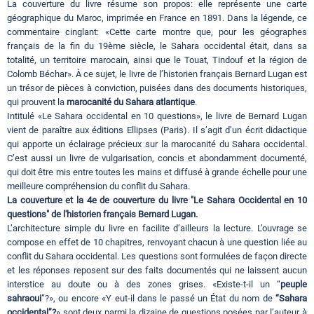
La couverture du livre résume son propos: elle représente une carte
géographique du Maroc, imprimée en France en 1891. Dans la légende, ce
commentaire cinglant: «Cette carte montre que, pour les géographes
français de la fin du 19ème siècle, le Sahara occidental était, dans sa
totalité, un territoire marocain, ainsi que le Touat, Tindouf et la région de
Colomb Béchar». À ce sujet, le livre de l’historien français Bernard Lugan est
un trésor de pièces à conviction, puisées dans des documents historiques,
qui prouvent la
marocanité du Sahara atlantique
.
Intitulé «Le Sahara occidental en 10 questions», le livre de Bernard Lugan
vient de paraître aux éditions Ellipses (Paris). Il s’agit d’un écrit didactique
qui apporte un éclairage précieux sur la marocanité du Sahara occidental.
C’est aussi un livre de vulgarisation, concis et abondamment documenté,
qui doit être mis entre toutes les mains et diffusé à grande échelle pour une
meilleure compréhension du conflit du Sahara.
La couverture et la 4e de couverture du livre "Le Sahara Occidental en 10
questions" de l'historien français Bernard Lugan.
L’architecture simple du livre en facilite d’ailleurs la lecture. L’ouvrage se
compose en effet de 10 chapitres, renvoyant chacun à une question liée au
conflit du Sahara occidental. Les questions sont formulées de façon directe
et les réponses reposent sur des faits documentés qui ne laissent aucun
interstice au doute ou à des zones grises. «Existe-t-il un “
peuple
sahraoui
”?», ou encore «Y eut-il dans le passé un État du nom de
“Sahara
occidental”?
» sont deux parmi la dizaine de questions posées par l’auteur à