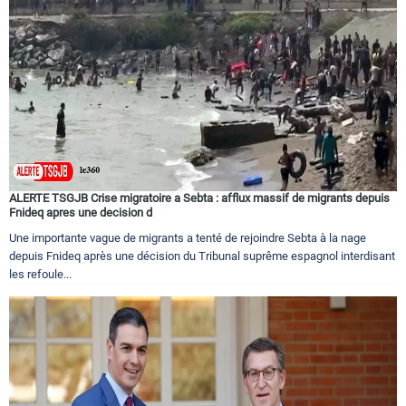
Circuits touristiques
Tourisme
Régions
ALERTE TSGJB Crise migratoire a Sebta : afflux massif de migrants depuis
Hotels
Fnideq apres une decision d
Une importante vague de migrants a tenté de rejoindre Sebta à la nage
depuis Fnideq après une décision du Tribunal suprême espagnol interdisant
Evenements
les refoule...
Contact