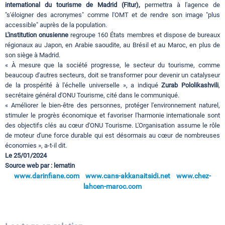
international du tourisme de Madrid (Fitur),
permettra à l'agence de
"s'éloigner des acronymes" comme l'OMT et de rendre son image "plus
accessible" auprès de la population.
L'institution onusienne
regroupe 160 États membres et dispose de bureaux
régionaux au Japon, en Arabie saoudite, au Brésil et au Maroc, en plus de
son siège à Madrid.
« À mesure que la société progresse, le secteur du tourisme, comme
beaucoup d'autres secteurs, doit se transformer pour devenir un catalyseur
de la prospérité à l'échelle universelle », a indiqué
Zurab Pololikashvili
,
secrétaire général d'ONU Tourisme, cité dans le communiqué.
« Améliorer le bien-être des personnes, protéger l'environnement naturel,
stimuler le progrès économique et favoriser l'harmonie internationale sont
des objectifs clés au cœur d'ONU Tourisme. L'Organisation assume le rôle
de moteur d'une force durable qui est désormais au cœur de nombreuses
économies », a-t-il dit.
Le 25/01/2024
Source web par : lematin
www.darinfiane.com
www.cans-akkanaitsidi.net
www.chez-
lahcen-maroc.com