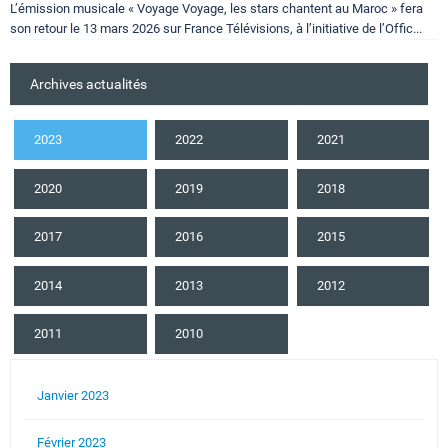
L’émission musicale « Voyage Voyage, les stars chantent au Maroc » fera
son retour le 13 mars 2026 sur France Télévisions, à l’initiative de l’Offic...
Archives actualités
2023
2022
2021
2020
2019
2018
2017
2016
2015
2014
2013
2012
2011
2010
Janvier 2023
Février 2023