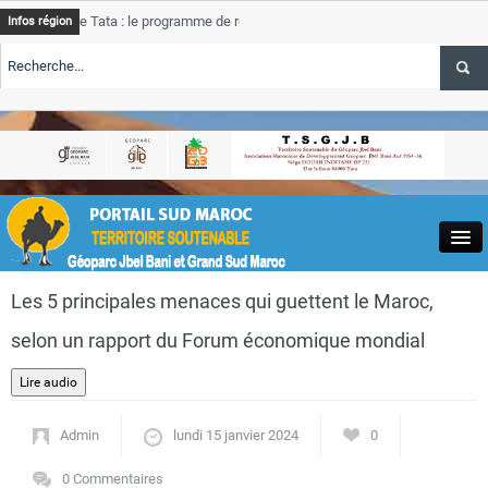
e Tata : le programme de rehabilitation post-inondations
Tata
Infos région
progres
RTE TSGJB Tourisme : l’ONMT renforce l’aerien a Dakhla et
Tata
service
RTE TSGJB Tourisme au Maroc : Transavia renforce les vols Paris-
Tata
depass
Close
Les 5 principales menaces qui guettent le Maroc,
selon un rapport du Forum économique mondial
Actualités
Admin
lundi 15 janvier 2024
0
0 Commentaires