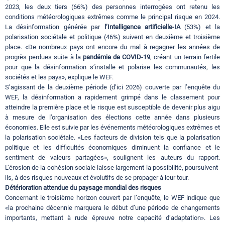
2023, les deux tiers (66%) des personnes interrogées ont retenu les
conditions météorologiques extrêmes comme le principal risque en 2024.
La désinformation générée par
l’Intelligence artificielle-IA
(53%) et la
polarisation sociétale et politique (46%) suivent en deuxième et troisième
place. «De nombreux pays ont encore du mal à regagner les années de
progrès perdues suite à la
pandémie de COVID-19
, créant un terrain fertile
pour que la désinformation s’installe et polarise les communautés, les
sociétés et les pays», explique le WEF.
S’agissant de la deuxième période (d’ici 2026) couverte par l’enquête du
WEF, la désinformation a rapidement grimpé dans le classement pour
atteindre la première place et le risque est susceptible de devenir plus aigu
à mesure de l’organisation des élections cette année dans plusieurs
économies. Elle est suivie par les événements météorologiques extrêmes et
la polarisation sociétale. «Les facteurs de division tels que la polarisation
politique et les difficultés économiques diminuent la confiance et le
sentiment de valeurs partagées», soulignent les auteurs du rapport.
L’érosion de la cohésion sociale laisse largement la possibilité, poursuivent-
ils, à des risques nouveaux et évolutifs de se propager à leur tour.
Détérioration attendue du paysage mondial des risques
Concernant le troisième horizon couvert par l’enquête, le WEF indique que
«la prochaine décennie marquera le début d’une période de changements
importants, mettant à rude épreuve notre capacité d’adaptation». Les