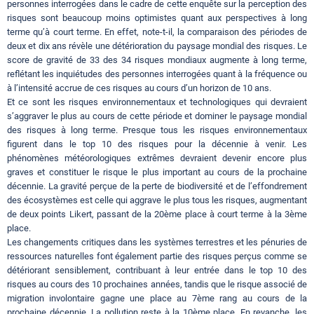
personnes interrogées dans le cadre de cette enquête sur la perception des
risques sont beaucoup moins optimistes quant aux perspectives à long
terme qu’à court terme. En effet, note-t-il, la comparaison des périodes de
deux et dix ans révèle une détérioration du paysage mondial des risques. Le
score de gravité de 33 des 34 risques mondiaux augmente à long terme,
reflétant les inquiétudes des personnes interrogées quant à la fréquence ou
à l’intensité accrue de ces risques au cours d’un horizon de 10 ans.
Et ce sont les risques environnementaux et technologiques qui devraient
s’aggraver le plus au cours de cette période et dominer le paysage mondial
des risques à long terme. Presque tous les risques environnementaux
figurent dans le top 10 des risques pour la décennie à venir. Les
phénomènes météorologiques extrêmes devraient devenir encore plus
graves et constituer le risque le plus important au cours de la prochaine
décennie. La gravité perçue de la perte de biodiversité et de l’effondrement
des écosystèmes est celle qui aggrave le plus tous les risques, augmentant
de deux points Likert, passant de la 20ème place à court terme à la 3ème
place.
Les changements critiques dans les systèmes terrestres et les pénuries de
ressources naturelles font également partie des risques perçus comme se
détériorant sensiblement, contribuant à leur entrée dans le top 10 des
risques au cours des 10 prochaines années, tandis que le risque associé de
migration involontaire gagne une place au 7ème rang au cours de la
prochaine décennie. La pollution reste à la 10ème place. En revanche, les