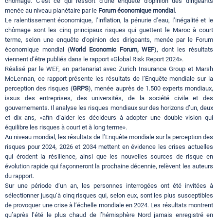
chômage. C’est ce qui ressort d’une enquête d’opinion des dirigeants
menée au niveau planétaire par le
Forum économique mondial
.
Le ralentissement économique, l’inflation, la pénurie d’eau, l’inégalité et le
chômage sont les cinq principaux risques qui guettent le Maroc à court
terme, selon une enquête d’opinion des dirigeants, menée par le Forum
économique mondial (
World Economic Forum, WEF
), dont les résultats
viennent d’être publiés dans le rapport «Global Risk Report 2024».
Réalisé par le WEF, en partenariat avec Zurich Insurance Group et Marsh
McLennan, ce rapport présente les résultats de l’Enquête mondiale sur la
perception des risques (
GRPS
), menée auprès de 1.500 experts mondiaux,
issus des entreprises, des universités, de la société civile et des
gouvernements. Il analyse les risques mondiaux sur des horizons d’un, deux
et dix ans, «afin d’aider les décideurs à adopter une double vision qui
équilibre les risques à court et à long terme».
Au niveau mondial, les résultats de l’Enquête mondiale sur la perception des
risques pour 2024, 2026 et 2034 mettent en évidence les crises actuelles
qui érodent la résilience, ainsi que les nouvelles sources de risque en
évolution rapide qui façonneront la prochaine décennie, relèvent les auteurs
du rapport.
Sur une période d’un an, les personnes interrogées ont été invitées à
sélectionner jusqu’à cinq risques qui, selon eux, sont les plus susceptibles
de provoquer une crise à l’échelle mondiale en 2024. Les résultats montrent
qu’après l’été le plus chaud de l’hémisphère Nord jamais enregistré en