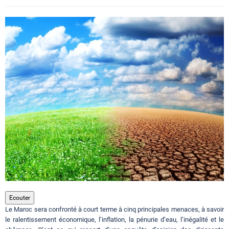
Circuits touristiques
Tourisme
Régions
Hotels
Evenements
Contact
Ecouter
Le Maroc sera confronté à court terme à cinq principales menaces, à savoir
le ralentissement économique, l’inflation, la pénurie d’eau, l’inégalité et le