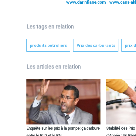
www.darinfiane.com
www.cans-akka
Les tags en relation
produits pétroliers
Prix des carburants
prix d
Les articles en relation
Enquête sur les prix à la pompe: ça carbure
Stabilité des Pri
entre le PJD et le RNI
d’Année : Un Répi