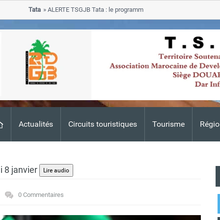
Tata
ALERTE TSGJB Tata : le programme de rehabilitation post-inondatio
progresse dans les zones sinistrees
Actualités
Circuits touristiques
Tourisme
Régio
i 8 janvier
0 Commentaires