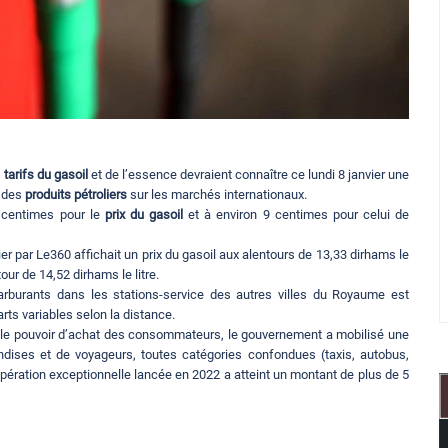
s
tarifs du gasoil
et de l’essence devraient connaître ce lundi 8 janvier une
s des
produits pétroliers
sur les marchés internationaux.
6 centimes pour le
prix du gasoil
et à environ 9 centimes pour celui de
er par Le360 affichait un prix du gasoil aux alentours de 13,33 dirhams le
tour de 14,52 dirhams le litre.
carburants dans les stations-service des autres villes du Royaume est
rts variables selon la distance.
ur le pouvoir d’achat des consommateurs, le gouvernement a mobilisé une
andises et de voyageurs, toutes catégories confondues (taxis, autobus,
 opération exceptionnelle lancée en 2022 a atteint un montant de plus de 5