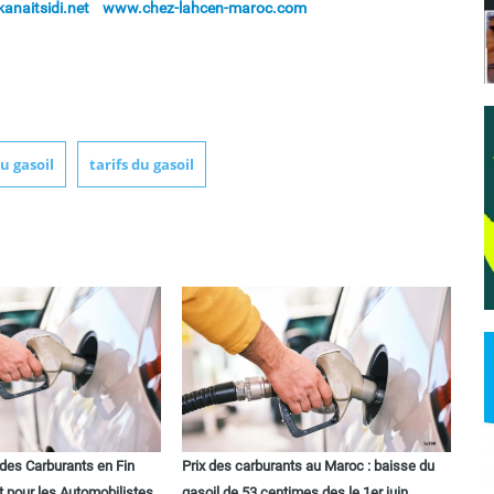
naitsidi.net
www.chez-lahcen-maroc.com
u gasoil
tarifs du gasoil
x des Carburants en Fin
Prix des carburants au Maroc : baisse du
t pour les Automobilistes
gasoil de 53 centimes des le 1er juin,