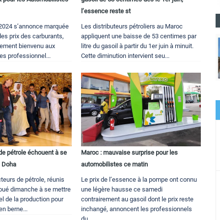
l’essence reste st
e 2024 s’annonce marquée
Les distributeurs pétroliers au Maroc
des prix des carburants,
appliquent une baisse de 53 centimes par
gement bienvenu aux
litre du gasoil à partir du 1er juin à minuit.
es professionnel...
Cette diminution intervient seu...
de pétrole échouent à se
Maroc : mauvaise surprise pour les
à Doha
automobilistes ce matin
eurs de pétrole, réunis
Le prix de l’essence à la pompe ont connu
houé dimanche à se mettre
une légère hausse ce samedi
el de la production pour
contrairement au gasoil dont le prix reste
en berne...
inchangé, annoncent les professionnels
du...