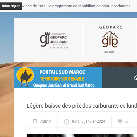
B Province de Tata : le programme de rehabilitation post-inondations
Infos région
vancement
Légère baisse des prix des carburants ce lund
Admin
lundi 8 janvier 2024
0