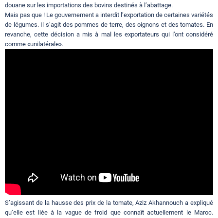
douane sur les importations des bovins destinés à l’abattage.
Mais pas que ! Le gouvernement a interdit l’exportation de certaines variétés
de légumes. Il s’agit des pommes de terre, des oignons et des tomates. En
revanche, cette décision a mis à mal les exportateurs qui l’ont considéré
comme «unilatérale».
S’agissant de la hausse des prix de la tomate, Aziz Akhannouch a expliqué
qu’elle est liée à la vague de froid que connaît actuellement le Maroc.