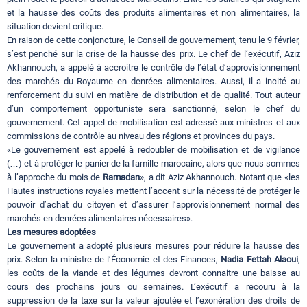
et la hausse des coûts des produits alimentaires et non alimentaires, la
situation devient critique.
En raison de cette conjoncture, le Conseil de gouvernement, tenu le 9 février,
s’est penché sur la crise de la hausse des prix. Le chef de l’exécutif, Aziz
Akhannouch, a appelé à accroitre le contrôle de l’état d’approvisionnement
des marchés du Royaume en denrées alimentaires. Aussi, il a incité au
renforcement du suivi en matière de distribution et de qualité. Tout auteur
d’un comportement opportuniste sera sanctionné, selon le chef du
gouvernement. Cet appel de mobilisation est adressé aux ministres et aux
commissions de contrôle au niveau des régions et provinces du pays.
«Le gouvernement est appelé à redoubler de mobilisation et de vigilance
(…) et à protéger le panier de la famille marocaine, alors que nous sommes
à l’approche du mois de
Ramadan
», a dit Aziz Akhannouch. Notant que «les
Hautes instructions royales mettent l’accent sur la nécessité de protéger le
pouvoir d’achat du citoyen et d’assurer l’approvisionnement normal des
marchés en denrées alimentaires nécessaires».
Les mesures adoptées
Le gouvernement a adopté plusieurs mesures pour réduire la hausse des
prix. Selon la ministre de l’Économie et des Finances,
Nadia Fettah Alaoui
,
les coûts de la viande et des légumes devront connaitre une baisse au
cours des prochains jours ou semaines. L’exécutif a recouru à la
suppression de la taxe sur la valeur ajoutée et l’exonération des droits de