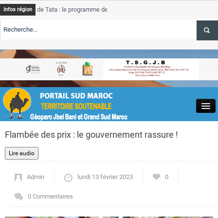
 de Tata : le programme de rehabilitation post-inondations
Tata
Infos région
progr
ERTE TSGJB Tourisme : l’ONMT renforce l’aerien a Dakhla et
Tata
servi
ERTE TSGJB Tourisme au Maroc : Transavia renforce les vols Paris-
Tata
la
depas
Close
Flambée des prix : le gouvernement rassure !
Admin
lundi 13 février 2023
0
Actualités
0 Commentaires