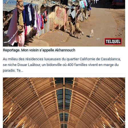
Reportage. Mon voisin s’appelle Akhannouch
Au milieu des résidences luxueuses du quartier Californie de Casablanca,
se niche Douar Laâtour, un bidonville où 400 familles vivent en marge du
paradis. Te...