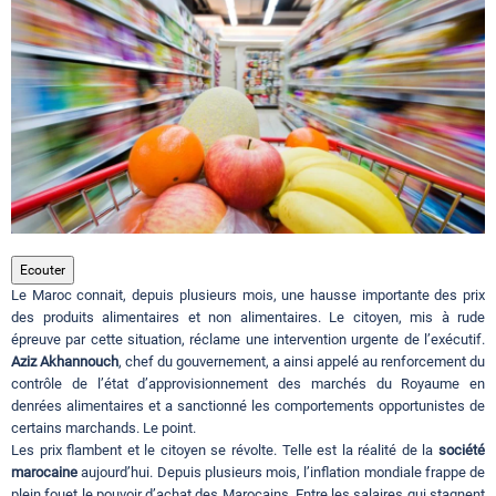
Circuits touristiques
Tourisme
Régions
Hotels
Ecouter
Le Maroc connait, depuis plusieurs mois, une hausse importante des prix
des produits alimentaires et non alimentaires. Le citoyen, mis à rude
Evenements
épreuve par cette situation, réclame une intervention urgente de l’exécutif.
Aziz Akhannouch
, chef du gouvernement, a ainsi appelé au renforcement du
contrôle de l’état d’approvisionnement des marchés du Royaume en
denrées alimentaires et a sanctionné les comportements opportunistes de
Contact
certains marchands. Le point.
Les prix flambent et le citoyen se révolte. Telle est la réalité de la
société
marocaine
aujourd’hui. Depuis plusieurs mois, l’inflation mondiale frappe de
plein fouet le pouvoir d’achat des Marocains. Entre les salaires qui stagnent