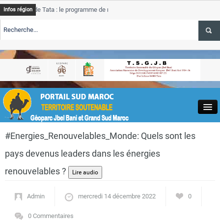
de Tata : le programme de rehabilitation post-inondations
Tata
Infos région
progre
RTE TSGJB Tourisme : l’ONMT renforce l’aerien a Dakhla et
Tata
servic
RTE TSGJB Tourisme au Maroc : Transavia renforce les vols Paris-
Tata
a
depass
Close
#Energies_Renouvelables_Monde: Quels sont les
pays devenus leaders dans les énergies
renouvelables ?
Actualités
Admin
mercredi 14 décembre 2022
0
0 Commentaires