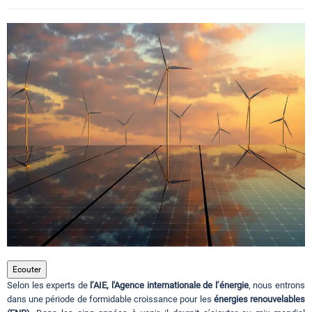
Circuits touristiques
Tourisme
Régions
Hotels
Evenements
Contact
Ecouter
Selon les experts de
l’AIE, l'Agence internationale de l’énergie
, nous entrons
dans une période de formidable croissance pour les
énergies renouvelables