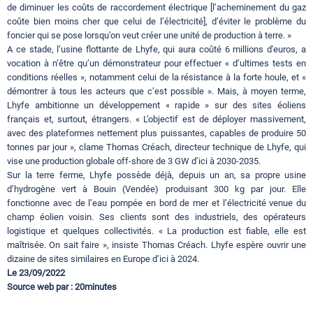
de diminuer les coûts de raccordement électrique [l’acheminement du gaz
coûte bien moins cher que celui de l’électricité], d’éviter le problème du
foncier qui se pose lorsqu’on veut créer une unité de production à terre. »
A ce stade, l’usine flottante de Lhyfe, qui aura coûté 6 millions d'euros, a
vocation à n’être qu’un démonstrateur pour effectuer « d’ultimes tests en
conditions réelles », notamment celui de la résistance à la forte houle, et «
démontrer à tous les acteurs que c’est possible ». Mais, à moyen terme,
Lhyfe ambitionne un développement « rapide » sur des sites éoliens
français et, surtout, étrangers. « L’objectif est de déployer massivement,
avec des plateformes nettement plus puissantes, capables de produire 50
tonnes par jour », clame Thomas Créach, directeur technique de Lhyfe, qui
vise une production globale off-shore de 3 GW d’ici à 2030-2035.
Sur la terre ferme, Lhyfe possède déjà, depuis un an, sa propre usine
d’hydrogène vert à Bouin (Vendée) produisant 300 kg par jour. Elle
fonctionne avec de l’eau pompée en bord de mer et l’électricité venue du
champ éolien voisin. Ses clients sont des industriels, des opérateurs
logistique et quelques collectivités. « La production est fiable, elle est
maîtrisée. On sait faire », insiste Thomas Créach. Lhyfe espère ouvrir une
dizaine de sites similaires en Europe d’ici à 2024.
Le 23/09/2022
Source web par : 20minutes