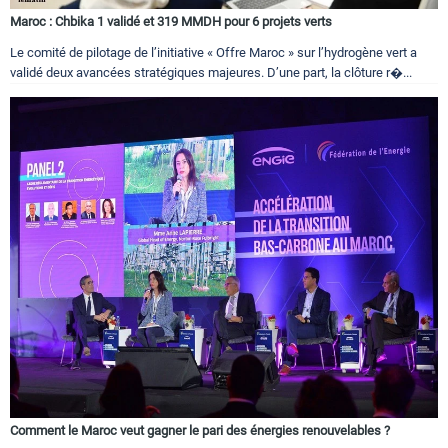
Maroc : Chbika 1 validé et 319 MMDH pour 6 projets verts
Le comité de pilotage de l’initiative « Offre Maroc » sur l’hydrogène vert a
validé deux avancées stratégiques majeures. D’une part, la clôture r�...
Comment le Maroc veut gagner le pari des énergies renouvelables ?