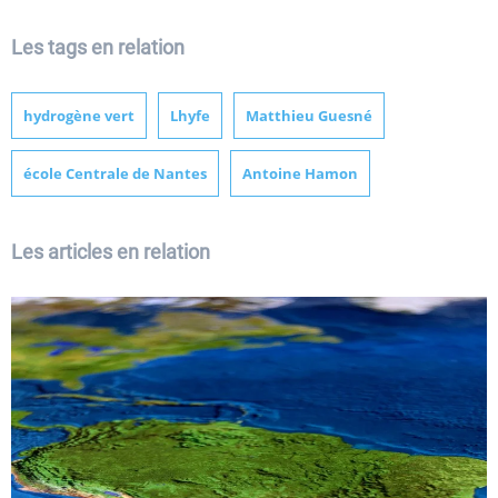
Les tags en relation
hydrogène vert
Lhyfe
Matthieu Guesné
école Centrale de Nantes
Antoine Hamon
Les articles en relation