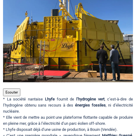
Circuits touristiques
Tourisme
Régions
Hotels
Ecouter
Evenements
* La société nantaise
Lhyfe
fournit de
l’hydrogène vert
, c’est-à-dire de
l’hydrogène obtenu sans recours à des
énergies fossiles
, ni d’électricité
nucléaire.
Contact
* Elle vient de mettre au point une plateforme flottante capable de produire
en pleine mer, grâce à l’électricité d’un parc éolien off-shore.
* Lhyfe disposait déjà d’une usine de production, à Bouin (Vendée).
« C’est une première mondiale », revendique fièrement
Matthieu Guesné
,