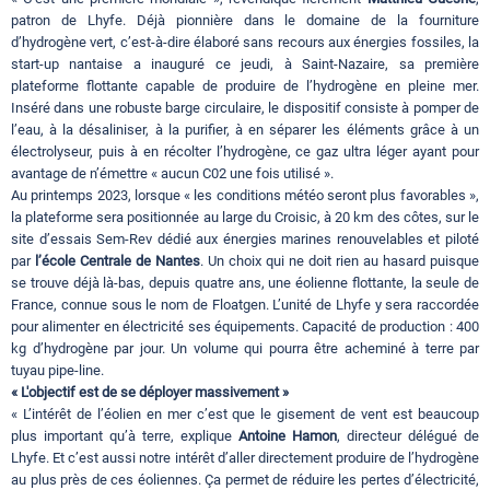
patron de Lhyfe. Déjà pionnière dans le domaine de la fourniture
d’hydrogène vert, c’est-à-dire élaboré sans recours aux énergies fossiles, la
start-up nantaise a inauguré ce jeudi, à Saint-Nazaire, sa première
plateforme flottante capable de produire de l’hydrogène en pleine mer.
Inséré dans une robuste barge circulaire, le dispositif consiste à pomper de
l’eau, à la désaliniser, à la purifier, à en séparer les éléments grâce à un
électrolyseur, puis à en récolter l’hydrogène, ce gaz ultra léger ayant pour
avantage de n’émettre « aucun C02 une fois utilisé ».
Au printemps 2023, lorsque « les conditions météo seront plus favorables »,
la plateforme sera positionnée au large du Croisic, à 20 km des côtes, sur le
site d’essais Sem-Rev dédié aux énergies marines renouvelables et piloté
par
l’école Centrale de Nantes
. Un choix qui ne doit rien au hasard puisque
se trouve déjà là-bas, depuis quatre ans, une éolienne flottante, la seule de
France, connue sous le nom de Floatgen. L’unité de Lhyfe y sera raccordée
pour alimenter en électricité ses équipements. Capacité de production : 400
kg d’hydrogène par jour. Un volume qui pourra être acheminé à terre par
tuyau pipe-line.
« L'objectif est de se déployer massivement »
« L’intérêt de l’éolien en mer c’est que le gisement de vent est beaucoup
plus important qu’à terre, explique
Antoine Hamon
, directeur délégué de
Lhyfe. Et c’est aussi notre intérêt d’aller directement produire de l’hydrogène
au plus près de ces éoliennes. Ça permet de réduire les pertes d’électricité,