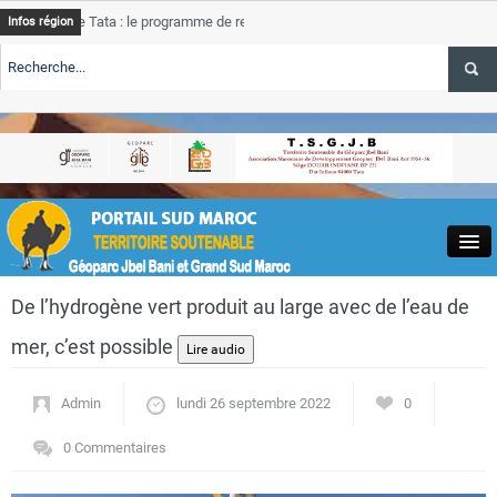
 Tata : le programme de rehabilitation post-inondations
Tata
A
Infos région
progress
TE TSGJB Tourisme : l’ONMT renforce l’aerien a Dakhla et
Tata
A
service 
TE TSGJB Tourisme au Maroc : Transavia renforce les vols Paris-
Tata
A
depasse
Close
De l’hydrogène vert produit au large avec de l’eau de
mer, c’est possible
Admin
lundi 26 septembre 2022
0
Actualités
0 Commentaires