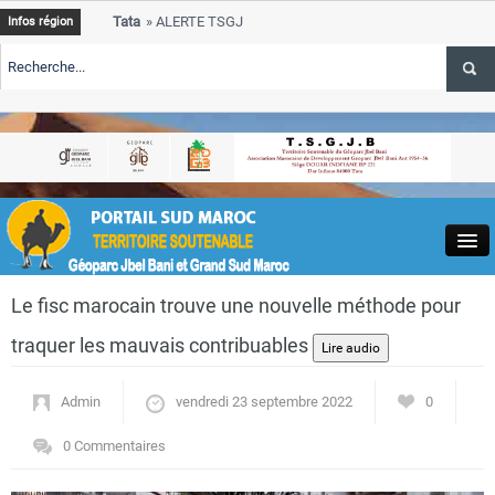
Tata
ALERTE TSGJB Tata : le programme de rehabilitation post-inon
Infos région
progresse dans les zones sinistrees
Tata
ALERTE TSGJB Tata : un hackathon de l’ANDZOA stimule l’inno
service des oasis
ris-
Tata
ALERTE TSGJB Province de Tata : le programme de rehabilitatio
depasse 75 % d’avancement
Close
Le fisc marocain trouve une nouvelle méthode pour
traquer les mauvais contribuables
Admin
vendredi 23 septembre 2022
0
Actualités
0 Commentaires