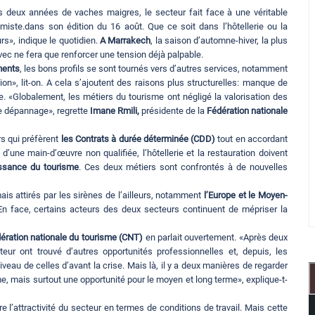
 deux années de vaches maigres, le secteur fait face à une véritable
miste.dans son édition du 16 août. Que ce soit dans l’hôtellerie ou la
s», indique le quotidien.
A Marrakech
, la saison d’automne-hiver, la plus
vec ne fera que renforcer une tension déjà palpable.
ments
, les bons profils se sont tournés vers d’autres services, notamment
on», lit-on. A cela s’ajoutent des raisons plus structurelles: manque de
. «Globalement, les métiers du tourisme ont négligé la valorisation des
de dépannage», regrette
Imane Rmili,
présidente de la
Fédération nationale
rs qui préfèrent
les Contrats à durée déterminée (CDD)
tout en accordant
’une main-d’œuvre non qualifiée, l’hôtellerie et la restauration doivent
ssance du tourisme
. Ces deux métiers sont confrontés à de nouvelles
ais attirés par les sirènes de l’ailleurs, notamment
l’Europe et le Moyen-
n face, certains acteurs des deux secteurs continuent de mépriser la
ération nationale du tourisme (CNT)
en parlait ouvertement. «Après deux
eur ont trouvé d’autres opportunités professionnelles et, depuis, les
au de celles d’avant la crise. Mais là, il y a deux manières de regarder
rme, mais surtout une opportunité pour le moyen et long terme», explique-t-
e l’attractivité du secteur en termes de conditions de travail. Mais cette