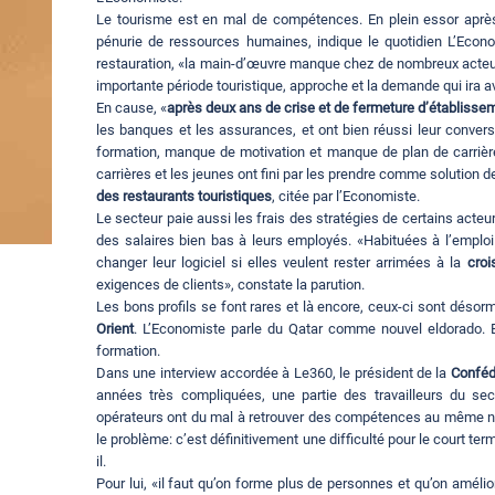
Le tourisme est en mal de compétences. En plein essor après
pénurie de ressources humaines, indique le quotidien L’Econo
restauration, «la main-d’œuvre manque chez de nombreux acteur
importante période touristique, approche et la demande qui ira a
En cause, «
après deux ans de crise et de fermeture d’établisse
les banques et les assurances, et ont bien réussi leur conversi
formation, manque de motivation et manque de plan de carrière
carrières et les jeunes ont fini par les prendre comme solution 
des restaurants touristiques
, citée par l’Economiste.
Le secteur paie aussi les frais des stratégies de certains acteu
des salaires bien bas à leurs employés. «Habituées à l’emploi d
changer leur logiciel si elles veulent rester arrimées à la
croi
exigences de clients», constate la parution.
Les bons profils se font rares et là encore, ceux-ci sont désorm
Orient
. L’Economiste parle du Qatar comme nouvel eldorado. E
formation.
Dans une interview accordée à Le360, le président de la
Conféd
années très compliquées, une partie des travailleurs du sect
opérateurs ont du mal à retrouver des compétences au même nive
le problème: c’est définitivement une difficulté pour le court te
il.
Pour lui, «il faut qu’on forme plus de personnes et qu’on amélior