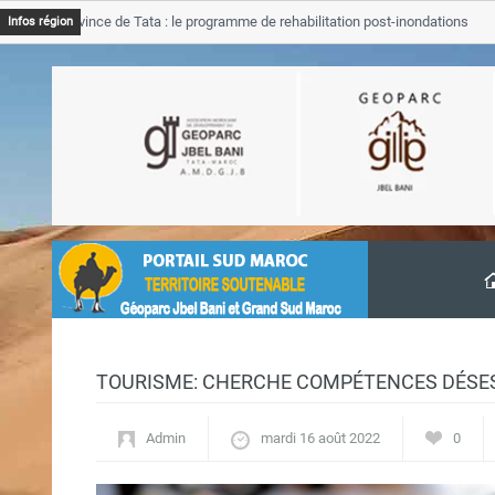
 Province de Tata : le programme de rehabilitation post-inondations
Infos région
ancement
TOURISME: CHERCHE COMPÉTENCES DÉS
Admin
mardi 16 août 2022
0