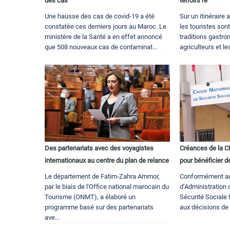
des cas
terroirs ré
Une hausse des cas de covid-19 a été
Sur un itinéraire 
constatée ces derniers jours au Maroc. Le
les touristes sont
ministère de la Santé a en effet annoncé
traditions gastro
que 508 nouveaux cas de contaminat...
agriculteurs et le
Des partenariats avec des voyagistes
Créances de la C
internationaux au centre du plan de relance
pour bénéficier 
Le département de Fatim-Zahra Ammor,
Conformément au
par le biais de l'Office national marocain du
d’Administration 
Tourisme (ONMT), a élaboré un
Sécurité Sociale t
programme basé sur des partenariats
aux décisions de l
ave...