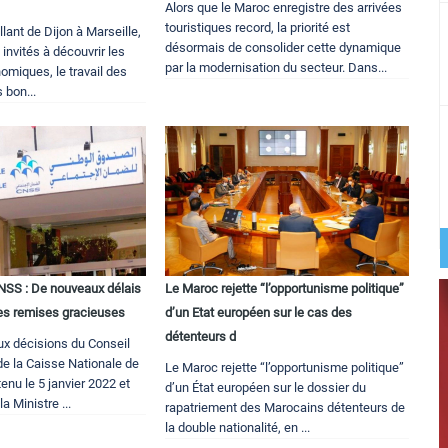
Alors que le Maroc enregistre des arrivées
touristiques record, la priorité est
allant de Dijon à Marseille,
désormais de consolider cette dynamique
 invités à découvrir les
par la modernisation du secteur. Dans...
nomiques, le travail des
s bon...
NSS : De nouveaux délais
Le Maroc rejette “l’opportunisme politique”
des remises gracieuses
d’un Etat européen sur le cas des
détenteurs d
x décisions du Conseil
de la Caisse Nationale de
Le Maroc rejette “l’opportunisme politique”
enu le 5 janvier 2022 et
d’un État européen sur le dossier du
a Ministre ...
rapatriement des Marocains détenteurs de
la double nationalité, en ...