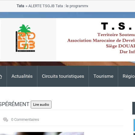
Tata
ALERTE TSGJB Tata : le programme de rehabilitation post-inondatio
progresse dans les zones sinistrees
Actualités
Circuits touristiques
Tourisme
Régio
ESPÉRÉMENT
0 Commentaires