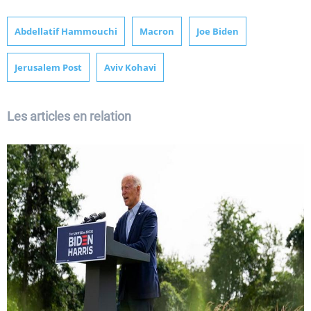
Abdellatif Hammouchi
Macron
Joe Biden
Jerusalem Post
Aviv Kohavi
Les articles en relation