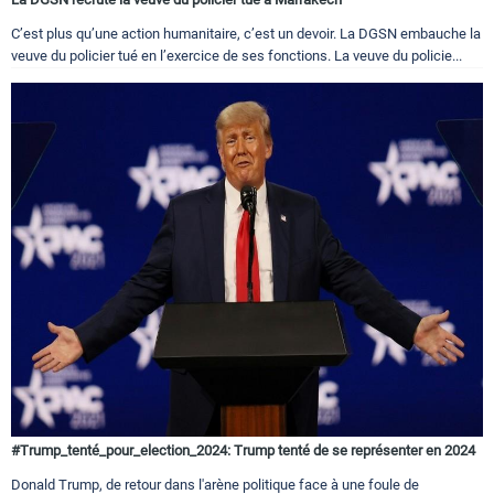
C’est plus qu’une action humanitaire, c’est un devoir. La DGSN embauche la
veuve du policier tué en l’exercice de ses fonctions. La veuve du policie...
#Trump_tenté_pour_election_2024: Trump tenté de se représenter en 2024
Donald Trump, de retour dans l'arène politique face à une foule de