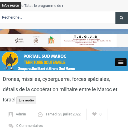
e Tata : le programme de rehabilitation post-inondations
Tata
Infos région
progres
RTE TSGJB Tourisme : l’ONMT renforce l’aerien a Dakhla et
Tata
service
RTE TSGJB Tourisme au Maroc : Transavia renforce les vols Paris-
Tata
depass
Close
Drones, missiles, cyberguerre, forces spéciales,
détails de la coopération militaire entre le Maroc et
Israël
Actualités
Admin
samedi 23 juillet 2022
0
0 Commentaires