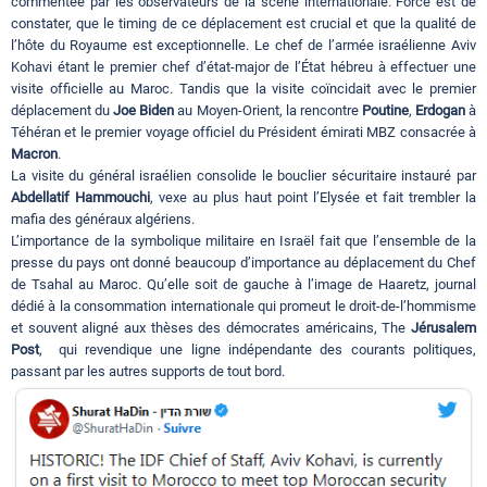
commentée par les observateurs de la scène internationale. Force est de
constater, que le timing de ce déplacement est crucial et que la qualité de
l’hôte du Royaume est exceptionnelle. Le chef de l’armée israélienne Aviv
Kohavi étant le premier chef d’état-major de l’État hébreu à effectuer une
visite officielle au Maroc. Tandis que la visite coïncidait avec le premier
déplacement du
Joe Biden
au Moyen-Orient, la rencontre
Poutine
,
Erdogan
à
Téhéran et le premier voyage officiel du Président émirati MBZ consacrée à
Macron
.
La visite du général israélien consolide le bouclier sécuritaire instauré par
Abdellatif Hammouchi
, vexe au plus haut point l’Elysée et fait trembler la
mafia des généraux algériens.
L’importance de la symbolique militaire en Israël fait que l’ensemble de la
presse du pays ont donné beaucoup d’importance au déplacement du Chef
de Tsahal au Maroc. Qu’elle soit de gauche à l’image de Haaretz, journal
dédié à la consommation internationale qui promeut le droit-de-l’hommisme
et souvent aligné aux thèses des démocrates américains, The
Jérusalem
Post
, qui revendique une ligne indépendante des courants politiques,
passant par les autres supports de tout bord.