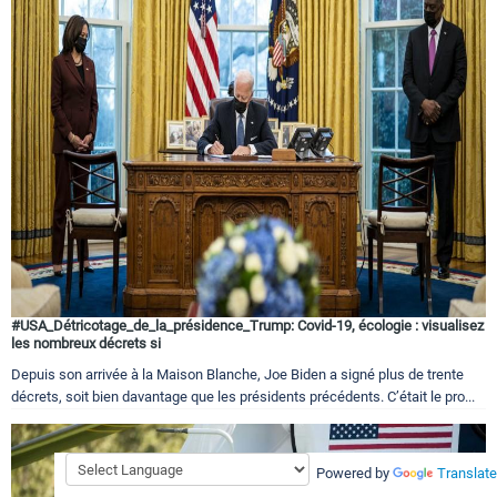
#USA_Détricotage_de_la_présidence_Trump: Covid-19, écologie : visualisez
les nombreux décrets si
Depuis son arrivée à la Maison Blanche, Joe Biden a signé plus de trente
décrets, soit bien davantage que les présidents précédents. C’était le pro...
Powered by
Translate