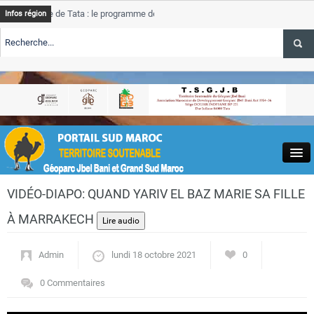
 de Tata : le programme de rehabilitation post-inondations
Tata
Infos région
progr
LERTE TSGJB Tourisme : l’ONMT renforce l’aerien a Dakhla et
Tata
servi
LERTE TSGJB Tourisme au Maroc : Transavia renforce les vols Paris-
Tata
la
depa
Close
VIDÉO-DIAPO: QUAND YARIV EL BAZ MARIE SA FILLE
À MARRAKECH
Admin
lundi 18 octobre 2021
0
Actualités
0 Commentaires