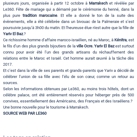
plusieurs jours, organisée à partir 12 octobre à
Marrakech
et révélée par
Le360. Fête de mariage qui a démarré par le cérémonie du henné, dans la
plus pure
tradition marocaine
. Et elle a donné le ton de la suite des
évènements, elle a été célébrée dans un bivouac de la Palmeraie et s’est
poursuivie jusqu’à 3h00 du matin. Et l'heureuse élue n'est autre que la fille de
Yariv El Baz
.?
Ce richissime homme d’affaire maroco-israélien, né au Maroc, à
Kénitra
, est
le fils d’un des plus grands bijoutiers de la
ville Ocre. Yariv El Baz
est surtout
connu pour avoir été l’un des grands artisans du réchauffement des
relations entre le Maroc et Israël. Cet homme aurait œuvré à la tâche dès
2017.
Et c’est dans la ville de ses parents et grands-parents que Yariv a décidé de
célébrer l’union de sa fille avec l’élu de son cœur, comme un retour au
sources.
Selon les informations obtenues par Le360, au moins trois hôtels, dont un
célèbre palace, ont été entièrement réservés pour héberger près de 500
convives, essentiellement des Américains, des Français et des Israéliens.?
Une bonne nouvelle pour le tourisme à Marrakech.
SOURCE WEB PAR LE360