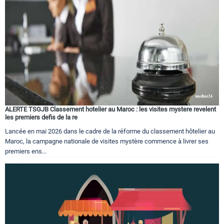
Circuits touristiques
Tourisme
Régions
ALERTE TSGJB Classement hotelier au Maroc : les visites mystere revelent
Hotels
les premiers defis de la re
Lancée en mai 2026 dans le cadre de la réforme du classement hôtelier au
Maroc, la campagne nationale de visites mystère commence à livrer ses
Evenements
premiers ens...
Contact