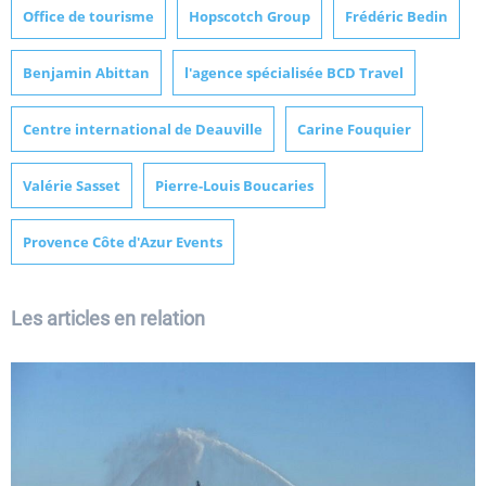
Office de tourisme
Hopscotch Group
Frédéric Bedin
Benjamin Abittan
l'agence spécialisée BCD Travel
Centre international de Deauville
Carine Fouquier
Valérie Sasset
Pierre-Louis Boucaries
Provence Côte d'Azur Events
Les articles en relation