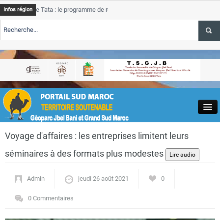
de Tata : le programme de rehabilitation post-inondations
Tata
Infos région
progre
RTE TSGJB Tourisme : l’ONMT renforce l’aerien a Dakhla et
Tata
servic
RTE TSGJB Tourisme au Maroc : Transavia renforce les vols Paris-
Tata
a
depass
Close
Voyage d'affaires : les entreprises limitent leurs
séminaires à des formats plus modestes
Admin
jeudi 26 août 2021
0
Actualités
0 Commentaires