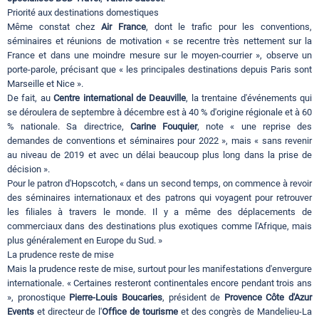
Priorité aux destinations domestiques
Même constat chez
Air France
, dont le trafic pour les conventions,
séminaires et réunions de motivation « se recentre très nettement sur la
France et dans une moindre mesure sur le moyen-courrier », observe un
porte-parole, précisant que « les principales destinations depuis Paris sont
Marseille et Nice ».
De fait, au
Centre international de Deauville
, la trentaine d'événements qui
se déroulera de septembre à décembre est à 40 % d'origine régionale et à 60
% nationale. Sa directrice,
Carine Fouquier
, note « une reprise des
demandes de conventions et séminaires pour 2022 », mais « sans revenir
au niveau de 2019 et avec un délai beaucoup plus long dans la prise de
décision ».
Pour le patron d'Hopscotch, « dans un second temps, on commence à revoir
des séminaires internationaux et des patrons qui voyagent pour retrouver
les filiales à travers le monde. Il y a même des déplacements de
commerciaux dans des destinations plus exotiques comme l'Afrique, mais
plus généralement en Europe du Sud. »
La prudence reste de mise
Mais la prudence reste de mise, surtout pour les manifestations d'envergure
internationale. « Certaines resteront continentales encore pendant trois ans
», pronostique
Pierre-Louis Boucaries
, président de
Provence Côte d'Azur
Events
et directeur de l'
Office de tourisme
et des congrès de Mandelieu-La