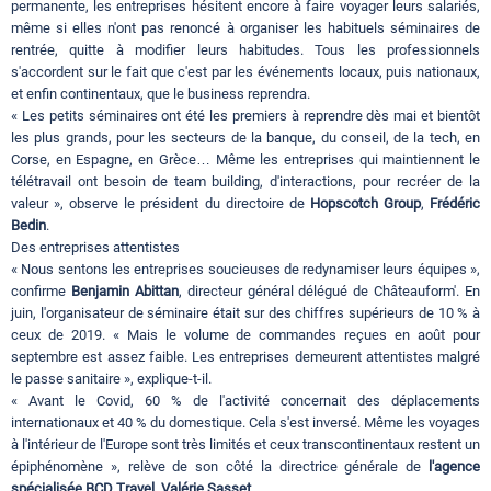
permanente, les entreprises hésitent encore à faire voyager leurs salariés,
même si elles n'ont pas renoncé à organiser les habituels séminaires de
rentrée, quitte à modifier leurs habitudes. Tous les professionnels
s'accordent sur le fait que c'est par les événements locaux, puis nationaux,
et enfin continentaux, que le business reprendra.
« Les petits séminaires ont été les premiers à reprendre dès mai et bientôt
les plus grands, pour les secteurs de la banque, du conseil, de la tech, en
Corse, en Espagne, en Grèce… Même les entreprises qui maintiennent le
télétravail ont besoin de team building, d'interactions, pour recréer de la
valeur », observe le président du directoire de
Hopscotch Group
,
Frédéric
Bedin
.
Des entreprises attentistes
« Nous sentons les entreprises soucieuses de redynamiser leurs équipes »,
confirme
Benjamin Abittan
, directeur général délégué de Châteauform'. En
juin, l'organisateur de séminaire était sur des chiffres supérieurs de 10 % à
ceux de 2019. « Mais le volume de commandes reçues en août pour
septembre est assez faible. Les entreprises demeurent attentistes malgré
le passe sanitaire », explique-t-il.
« Avant le Covid, 60 % de l'activité concernait des déplacements
internationaux et 40 % du domestique. Cela s'est inversé. Même les voyages
à l'intérieur de l'Europe sont très limités et ceux transcontinentaux restent un
épiphénomène », relève de son côté la directrice générale de
l'agence
spécialisée BCD Travel
,
Valérie Sasset
.