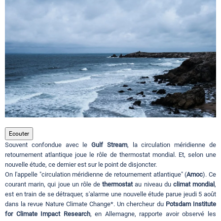
Circuits touristiques
Tourisme
Régions
Hotels
Ecouter
Souvent confondue avec le
Gulf Stream
, la circulation méridienne de
Evenements
retournement atlantique joue le rôle de thermostat mondial. Et, selon une
nouvelle étude, ce dernier est sur le point de disjoncter.
On l'appelle "circulation méridienne de retournement atlantique" (
Amoc
). Ce
courant marin, qui joue un rôle de
thermostat
au niveau du
climat mondial
,
Contact
est en train de se détraquer, s'alarme une nouvelle étude parue jeudi 5 août
dans la revue Nature Climate Change*. Un chercheur du
Potsdam Institute
for Climate Impact Research
, en Allemagne, rapporte avoir observé les