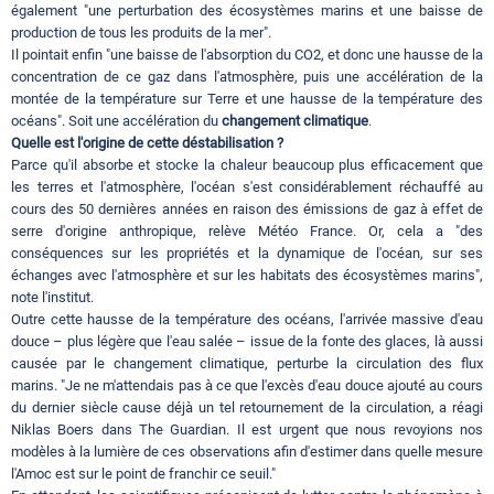
également "une perturbation des écosystèmes marins et une baisse de
production de tous les produits de la mer".
Il pointait enfin "une baisse de l'absorption du CO2, et donc une hausse de la
concentration de ce gaz dans l'atmosphère, puis une accélération de la
montée de la température sur Terre et une hausse de la température des
océans". Soit une accélération du
changement climatique
.
Quelle est l'origine de cette déstabilisation ?
Parce qu'il absorbe et stocke la chaleur beaucoup plus efficacement que
les terres et l'atmosphère, l'océan s'est considérablement réchauffé au
cours des 50 dernières années en raison des émissions de gaz à effet de
serre d'origine anthropique, relève Météo France. Or, cela a "des
conséquences sur les propriétés et la dynamique de l'océan, sur ses
échanges avec l'atmosphère et sur les habitats des écosystèmes marins",
note l'institut.
Outre cette hausse de la température des océans, l'arrivée massive d'eau
douce – plus légère que l'eau salée – issue de la fonte des glaces, là aussi
causée par le changement climatique, perturbe la circulation des flux
marins. "Je ne m'attendais pas à ce que l'excès d'eau douce ajouté au cours
du dernier siècle cause déjà un tel retournement de la circulation, a réagi
Niklas Boers dans The Guardian. Il est urgent que nous revoyions nos
modèles à la lumière de ces observations afin d'estimer dans quelle mesure
l'Amoc est sur le point de franchir ce seuil."