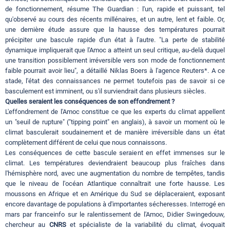
de fonctionnement, résume The Guardian : l'un, rapide et puissant, tel
qu'observé au cours des récents millénaires, et un autre, lent et faible. Or,
une dernière étude assure que la hausse des températures pourrait
précipiter une bascule rapide d'un état à l'autre. "La perte de stabilité
dynamique impliquerait que l'Amoc a atteint un seul critique, au-delà duquel
une transition possiblement irréversible vers son mode de fonctionnement
faible pourrait avoir lieu", a détaillé Niklas Boers à l'agence Reuters*. A ce
stade, l'état des connaissances ne permet toutefois pas de savoir si ce
basculement est imminent, ou s'il surviendrait dans plusieurs siècles.
Quelles seraient les conséquences de son effondrement ?
L'effondrement de l'Amoc constitue ce que les experts du climat appellent
un "seuil de rupture" ("tipping point" en anglais), à savoir un moment où le
climat basculerait soudainement et de manière irréversible dans un état
complètement différent de celui que nous connaissons.
Les conséquences de cette bascule seraient en effet immenses sur le
climat. Les températures deviendraient beaucoup plus fraîches dans
l'hémisphère nord, avec une augmentation du nombre de tempêtes, tandis
que le niveau de l'océan Atlantique connaîtrait une forte hausse. Les
moussons en Afrique et en Amérique du Sud se déplaceraient, exposant
encore davantage de populations à d'importantes sécheresses. Interrogé en
mars par franceinfo sur le ralentissement de l'Amoc, Didier Swingedouw,
chercheur au
CNRS
et spécialiste de la variabilité du climat, évoquait