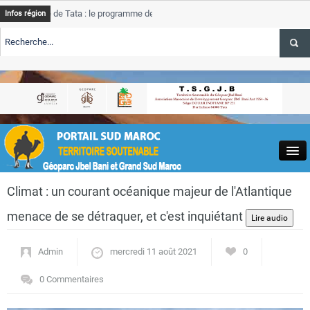
ce de Tata : le programme de rehabilitation post-inondations
Tat
Infos région
nt
pro
ALERTE TSGJB Tourisme : l’ONMT renforce l’aerien a Dakhla et
Tat
ser
ALERTE TSGJB Tourisme au Maroc : Transavia renforce les vols Paris-
Tat
khla
dep
Close
Climat : un courant océanique majeur de l'Atlantique
menace de se détraquer, et c'est inquiétant
Admin
mercredi 11 août 2021
0
Actualités
0 Commentaires