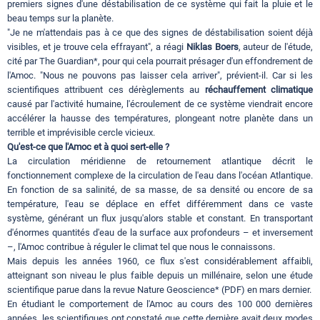
premiers signes d'une déstabilisation de ce système qui fait la pluie et le
beau temps sur la planète.
"Je ne m'attendais pas à ce que des signes de déstabilisation soient déjà
visibles, et je trouve cela effrayant", a réagi
Niklas Boers
, auteur de l'étude,
cité par The Guardian*, pour qui cela pourrait présager d'un effondrement de
l'Amoc. "Nous ne pouvons pas laisser cela arriver", prévient-il. Car si les
scientifiques attribuent ces dérèglements au
réchauffement climatique
causé par l'activité humaine, l'écroulement de ce système viendrait encore
accélérer la hausse des températures, plongeant notre planète dans un
terrible et imprévisible cercle vicieux.
Qu'est-ce que l'Amoc et à quoi sert-elle ?
La circulation méridienne de retournement atlantique décrit le
fonctionnement complexe de la circulation de l'eau dans l'océan Atlantique.
En fonction de sa salinité, de sa masse, de sa densité ou encore de sa
température, l'eau se déplace en effet différemment dans ce vaste
système, générant un flux jusqu'alors stable et constant. En transportant
d'énormes quantités d'eau de la surface aux profondeurs – et inversement
–, l'Amoc contribue à réguler le climat tel que nous le connaissons.
Mais depuis les années 1960, ce flux s'est considérablement affaibli,
atteignant son niveau le plus faible depuis un millénaire, selon une étude
scientifique parue dans la revue Nature Geoscience* (PDF) en mars dernier.
En étudiant le comportement de l'Amoc au cours des 100 000 dernières
années, les scientifiques ont constaté que cette dernière avait deux modes