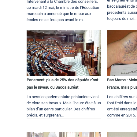
enseignements de
Intervenant à la Chambre des conseillers,
baccalauréat de 
ce mardi 12 mai, le ministre de l’Education
précédents aussi)
marocain a annoncé que le retour aux
toujours de mei...
écoles ne se fera pas avant le m...
Parlement: plus de 25% des députés n’ont
Bac Maroc : Moin
pas le niveau du Baccalauréat
France, mais plus
La session parlementaire printanière vient
Les chiffres sur 
de clore ses travaux. Mais l’heure était à un
font froid dans l
bilan d’un genre particulier. Des chiffres
ont été enregist
précis, et surprenan...
comme en 2015, se