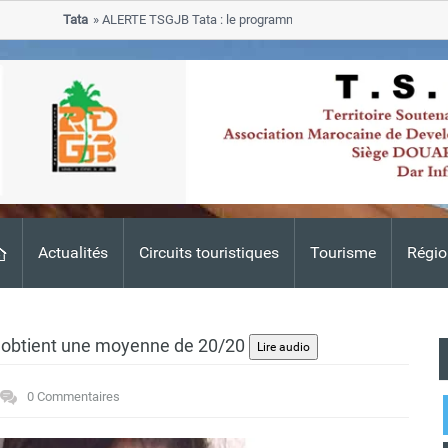
Tata
ALERTE TSGJB Tata : le programme de rehabilitation post-inondat
progresse dans les zones sinistrees
Actualités
Circuits touristiques
Tourisme
Régio
 obtient une moyenne de 20/20
0 Commentaires