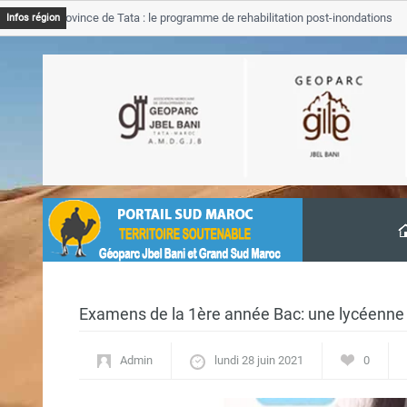
JB Province de Tata : le programme de rehabilitation post-inondations
Infos région
avancement
Examens de la 1ère année Bac: une lycéenne
Admin
lundi 28 juin 2021
0