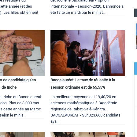
s résultats du
décroché le baccalauréat « option
cette année (et des
internationale » session-2020. L’annonce a
. Les filles obtiennent
été faite ce mardi par le minist...
s de candidats qu’en
Baccalauréat: Le taux de réussite à la
 de triche
session ordinaire est de 65,55%
la triche au Baccalauréat
La meilleure moyenne est 19,40/20 en
e dos. Plus de 3.000 cas
sciences mathématiques à l'Académie
rés cette année au Maroc
régionale de Rabat-Salé-Kénitra.
lon le minis...
BACCALAURÉAT - Sur 323.668 candidats
aya...