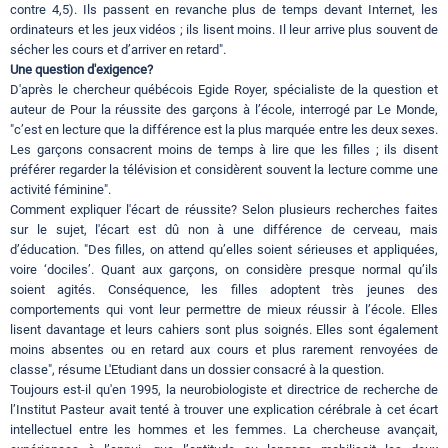
contre 4,5). Ils passent en revanche plus de temps devant Internet, les
ordinateurs et les jeux vidéos ; ils lisent moins. Il leur arrive plus souvent de
sécher les cours et d’arriver en retard".
Une question d'exigence?
D'après le chercheur québécois Egide Royer, spécialiste de la question et
auteur de Pour la réussite des garçons à l’école, interrogé par Le Monde,
"c’est en lecture que la différence est la plus marquée entre les deux sexes.
Les garçons consacrent moins de temps à lire que les filles ; ils disent
préférer regarder la télévision et considèrent souvent la lecture comme une
activité féminine".
Comment expliquer l'écart de réussite? Selon plusieurs recherches faites
sur le sujet, l'écart est dû non à une différence de cerveau, mais
d’éducation. "Des filles, on attend qu’elles soient sérieuses et appliquées,
voire ‘dociles’. Quant aux garçons, on considère presque normal qu’ils
soient agités. Conséquence, les filles adoptent très jeunes des
comportements qui vont leur permettre de mieux réussir à l’école. Elles
lisent davantage et leurs cahiers sont plus soignés. Elles sont également
moins absentes ou en retard aux cours et plus rarement renvoyées de
classe", résume L'Etudiant dans un dossier consacré à la question.
Toujours est-il qu'en 1995, la neurobiologiste et directrice de recherche de
l’Institut Pasteur avait tenté à trouver une explication cérébrale à cet écart
intellectuel entre les hommes et les femmes. La chercheuse avançait,