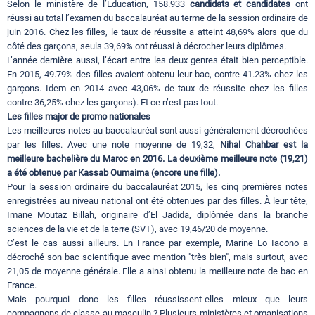
Selon le ministère de l’Education, 158.933
candidats et candidates
ont
réussi au total l’examen du baccalauréat au terme de la session ordinaire de
juin 2016. Chez les filles, le taux de réussite a atteint 48,69% alors que du
côté des garçons, seuls 39,69% ont réussi à décrocher leurs diplômes.
L’année dernière aussi, l’écart entre les deux genres était bien perceptible.
En 2015, 49.79% des filles avaient obtenu leur bac, contre 41.23% chez les
garçons. Idem en 2014 avec 43,06% de taux de réussite chez les filles
contre 36,25% chez les garçons). Et ce n’est pas tout.
Les filles major de promo nationales
Les meilleures notes au baccalauréat sont aussi généralement décrochées
par les filles. Avec une note moyenne de 19,32,
Nihal Chahbar est la
meilleure bachelière du Maroc en 2016. La deuxième meilleure note (19,21)
a été obtenue par Kassab Oumaima (encore une fille).
Pour la session ordinaire du baccalauréat 2015, les cinq premières notes
enregistrées au niveau national ont été obtenues par des filles. À leur tête,
Imane Moutaz Billah, originaire d’El Jadida, diplômée dans la branche
sciences de la vie et de la terre (SVT), avec 19,46/20 de moyenne.
C’est le cas aussi ailleurs. En France par exemple, Marine Lo Iacono a
décroché son bac scientifique avec mention "très bien", mais surtout, avec
21,05 de moyenne générale. Elle a ainsi obtenu la meilleure note de bac en
France.
Mais pourquoi donc les filles réussissent-elles mieux que leurs
compagnons de classe au masculin ? Plusieurs ministères et organisations