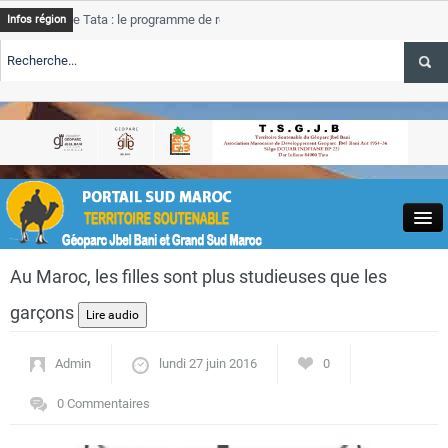
e Tata : le programme de rehabilitation post-inondations
Tata
Infos région
progres
RTE TSGJB Tourisme : l’ONMT renforce l’aerien a Dakhla et
Tata
service
RTE TSGJB Tourisme au Maroc : Transavia renforce les vols Paris-
Tata
depass
Close
Au Maroc, les filles sont plus studieuses que les
garçons
Admin
lundi 27 juin 2016
0
Actualités
0 Commentaires