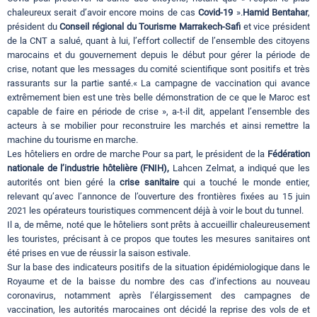
chaleureux serait d’avoir encore moins de cas
Covid-19
».
Hamid Bentahar
,
président du
Conseil régional du Tourisme Marrakech-Safi
et vice président
de la CNT a salué, quant à lui, l’effort collectif de l’ensemble des citoyens
marocains et du gouvernement depuis le début pour gérer la période de
crise, notant que les messages du comité scientifique sont positifs et très
rassurants sur la partie santé.« La campagne de vaccination qui avance
extrêmement bien est une très belle démonstration de ce que le Maroc est
capable de faire en période de crise », a-t-il dit, appelant l’ensemble des
acteurs à se mobilier pour reconstruire les marchés et ainsi remettre la
machine du tourisme en marche.
Les hôteliers en ordre de marche Pour sa part, le président de la
Fédération
nationale de l’industrie hôtelière (FNIH),
Lahcen Zelmat, a indiqué que les
autorités ont bien géré la
crise sanitaire
qui a touché le monde entier,
relevant qu’avec l’annonce de l’ouverture des frontières fixées au 15 juin
2021 les opérateurs touristiques commencent déjà à voir le bout du tunnel.
Il a, de même, noté que le hôteliers sont prêts à accueillir chaleureusement
les touristes, précisant à ce propos que toutes les mesures sanitaires ont
été prises en vue de réussir la saison estivale.
Sur la base des indicateurs positifs de la situation épidémiologique dans le
Royaume et de la baisse du nombre des cas d’infections au nouveau
coronavirus, notamment après l’élargissement des campagnes de
vaccination, les autorités marocaines ont décidé la reprise des vols de et