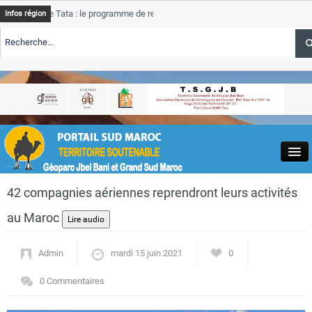
 Tata : le programme de rehabilitation post-inondations
Tata
A
Infos région
progress
TE TSGJB Tourisme : l’ONMT renforce l’aerien a Dakhla et
Tata
A
service 
TE TSGJB Tourisme au Maroc : Transavia renforce les vols Paris-
Tata
A
depasse
Close
42 compagnies aériennes reprendront leurs activités
au Maroc
Admin
mardi 15 juin 2021
0
Actualités
0 Commentaires