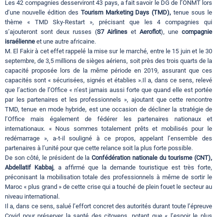
Les 42 compagnies desserviront 43 pays, a fait savoir le DG de l’ONMT lors
d’une nouvelle édition des
Tourism Marketing Days (TMD),
tenue sous le
thème « TMD Sky-Restart », précisant que les 4 compagnies qui
s’ajouteront sont deux russes (
S7 Airlines
et
Aeroflot
), une
compagnie
israélienne
et une autre africaine.
M. El Fakir à cet effet rappelé la mise sur le marché, entre le 15 juin et le 30
septembre, de 3,5 millions de sièges aériens, soit près des trois quarts de la
capacité proposée lors de la même période en 2019, assurant que ces
capacités sont « sécurisées, signés et établies ».Il a, dans ce sens, relevé
que l’action de l’Office « n’est jamais aussi forte que quand elle est portée
par les partenaires et les professionnels », ajoutant que cette rencontre
TMD, tenue en mode hybride, est une occasion de décliner la stratégie de
l’Office mais également de fédérer les partenaires nationaux et
internationaux. « Nous sommes totalement prêts et mobilisés pour le
redémarrage », a-t-il souligné à ce propos, appelant l’ensemble des
partenaires à l’unité pour que cette relance soit la plus forte possible.
De son côté, le président de la
Confédération nationale du tourisme (CNT),
Abdellatif Kabbaj
, a affirmé que la demande touristique est très forte,
préconisant la mobilisation totale des professionnels à même de sortir le
Maroc « plus grand » de cette crise qui a touché de plein fouet le secteur au
niveau international.
Il a, dans ce sens, salué l’effort concret des autorités durant toute l’épreuve
Covid pour préserver la santé des citoyens, notant que « l’espoir le plus