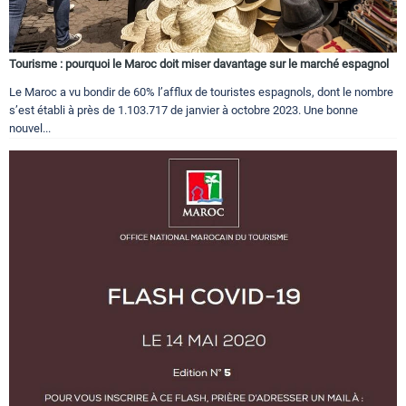
Tourisme : pourquoi le Maroc doit miser davantage sur le marché espagnol
Le Maroc a vu bondir de 60% l’afflux de touristes espagnols, dont le nombre
s’est établi à près de 1.103.717 de janvier à octobre 2023. Une bonne
nouvel...