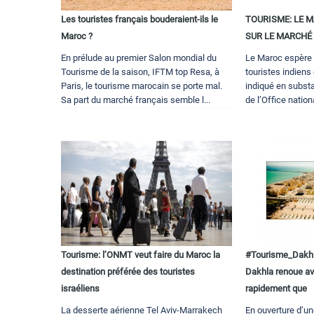
Les touristes français bouderaient-ils le
TOURISME: LE 
Maroc ?
SUR LE MARCHÉ
En prélude au premier Salon mondial du
Le Maroc espère 
Tourisme de la saison, IFTM top Resa, à
touristes indiens
Paris, le tourisme marocain se porte mal.
indiqué en substa
Sa part du marché français semble l...
de l’Office nation
Tourisme: l’ONMT veut faire du Maroc la
#Tourisme_Dakhl
destination préférée des touristes
Dakhla renoue av
israéliens
rapidement que
La desserte aérienne Tel Aviv-Marrakech
En ouverture d’un