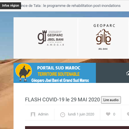
 Province de Tata : le programme de rehabilitation post-inondations
Infos région
ancement
FLASH COVID-19 le 29 MAI 2020
Admin
lundi 1 juin 2020
0