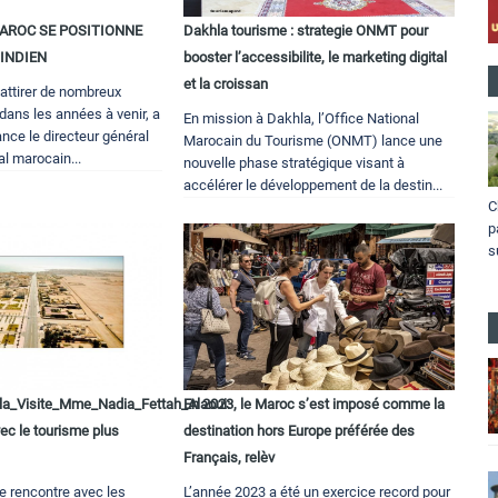
MAROC SE POSITIONNE
Dakhla tourisme : strategie ONMT pour
 INDIEN
booster l’accessibilite, le marketing digital
et la croissan
attirer de nombreux
 dans les années à venir, a
En mission à Dakhla, l’Office National
nce le directeur général
Marocain du Tourisme (ONMT) lance une
al marocain...
nouvelle phase stratégique visant à
accélérer le développement de la destin...
C
p
s
a_Visite_Mme_Nadia_Fettah_Alaoui:
En 2023, le Maroc s’est imposé comme la
ec le tourisme plus
destination hors Europe préférée des
Français, relèv
e rencontre avec les
L’année 2023 a été un exercice record pour