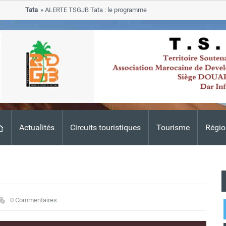
Tata
ALERTE TSGJB Tata : le programme de rehabilitation post-inondatio
progresse dans les zones sinistrees
Actualités
Circuits touristiques
Tourisme
Régio
0 Commentaires