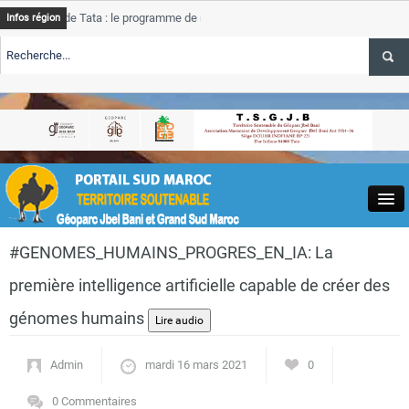
de Tata : le programme de rehabilitation post-inondations
Tata
Infos région
progre
RTE TSGJB Tourisme : l’ONMT renforce l’aerien a Dakhla et
Tata
servic
RTE TSGJB Tourisme au Maroc : Transavia renforce les vols Paris-
Tata
a
depass
Close
#GENOMES_HUMAINS_PROGRES_EN_IA: La
première intelligence artificielle capable de créer des
génomes humains
Actualités
Admin
mardi 16 mars 2021
0
0 Commentaires