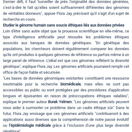
Dernier défi, il faut "surveiller de près l’originalité des données générées,
c'est-à-dire le fait qu’elles soient suffisamment différentes des génomes
de véritables donneurs", appuie Flora Jay, précisant qu'il s'agit d'un sujet de
recherche en cours.
Etudier le génome humain sans soucis éthiques liés aux données privées
Loin d'être sans autre objet que la prouesse scientifique en elle-même, ce
type d'intelligence artificielle peut résoudre les problèmes éthiques
associés aux banques de données génétiques. "En génétique des
populations, les chercheurs doivent régulièrement comparer les données
qu'ils ont produites à quelques génomes de référence ou parfois même à un
large panel de référence. L’idéal est que ces génomes reflètent la diversité
génétique", explique Flora Jay. Les génomes artificiels pourraient remplir cet
office de façon fiable et sécurisée.
"Les bases de données génomiques existantes constituent une ressource
inestimable pour la recherche
biomédicale
, mais elles ne sont pas
accessibles au public ou sont protégées par des procédures d'application
longues et épuisantes en raison de préoccupations éthiques valables",
explique le premier auteur
Burak Yelmen
. "Les génomes artificiels peuvent
nous aider à surmonter ce problème dans un cadre éthique sûr." Dans le
futur, Flora Jay envisage que ces génomes artificiels "contribueront à des
applications aussi diverses que la compréhension de notre passé évolutif
ou
l’épidémiologie médicale
grâce à l’inclusion d’une plus large diversité
génétique".