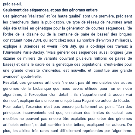
précise-t-il.
Seulement des séquences, et pas des génomes entiers
Ces génomes "réalistes" et "de haute qualité" sont une première, précisent
les chercheurs dans la publication. Ce type de réseau de neurones avait
déjà été utilisé en génétique pour la génération de courtes séquences, "de
l'ordre de la dizaine ou de la centaine de paire de bases" (les briques
constituant notre ADN, qui sont chez nous au nombre d'environ 3 milliards),
explique à Sciences et Avenir
Flora Jay
, qui a co-dirigé ces travaux à
l'Université Paris-Saclay. "Mais générer des séquences aussi longues (une
dizaine de milliers de variants couvrant plusieurs millions de paires de
bases) et dans le cadre de la génétique des populations, c’est-à-dire pour
une grande diversité d’individus, est nouvelle, et constitue une grande
avancée", ajoute-t-elle.
Résultat, ces génomes artificiels "ne sont pas différenciables des autres
génomes de la biobanque que nous avons utilisée pour former notre
algorithme, à l'exception d'un détail : ils n'appartiennent à aucun vrai
donneur", explique dans un communiqué Luca Pagani, co-auteur de l'étude.
Pour autant, l'exercice n'est pas encore parfaitement au point. "L'un des
principaux inconvénients est que, en raison des limites de calcul, ces
modèles ne peuvent pas encore être exploités pour créer des génomes
artificiels entiers", et doit s'arrêter à des bribes, expliquent les auteurs. De
plus, les allèles très rares sont difficilement représentés par l'algorithme.