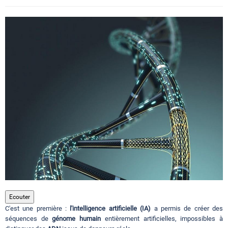
Circuits touristiques
Tourisme
Régions
Hotels
Evenements
Contact
Ecouter
C'est une première :
l'intelligence artificielle (IA)
a permis de créer des
séquences de
génome humain
entièrement artificielles, impossibles à