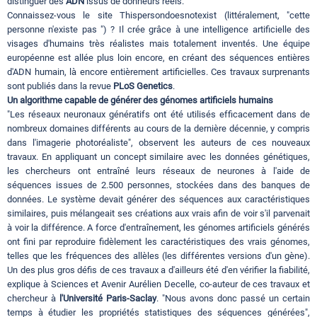
distinguer des
ADN
issus de donneurs réels.
Connaissez-vous le site Thispersondoesnotexist (littéralement, "cette
personne n'existe pas ") ? Il crée grâce à une intelligence artificielle des
visages d'humains très réalistes mais totalement inventés. Une équipe
européenne est allée plus loin encore, en créant des séquences entières
d'ADN humain, là encore entièrement artificielles. Ces travaux surprenants
sont publiés dans la revue
PLoS Genetics
.
Un algorithme capable de générer des génomes artificiels humains
"Les réseaux neuronaux génératifs ont été utilisés efficacement dans de
nombreux domaines différents au cours de la dernière décennie, y compris
dans l'imagerie photoréaliste", observent les auteurs de ces nouveaux
travaux. En appliquant un concept similaire avec les données génétiques,
les chercheurs ont entraîné leurs réseaux de neurones à l'aide de
séquences issues de 2.500 personnes, stockées dans des banques de
données. Le système devait générer des séquences aux caractéristiques
similaires, puis mélangeait ses créations aux vrais afin de voir s'il parvenait
à voir la différence. A force d'entraînement, les génomes artificiels générés
ont fini par reproduire fidèlement les caractéristiques des vrais génomes,
telles que les fréquences des allèles (les différentes versions d'un gène).
Un des plus gros défis de ces travaux a d'ailleurs été d'en vérifier la fiabilité,
explique à Sciences et Avenir Aurélien Decelle, co-auteur de ces travaux et
chercheur à
l'Université Paris-Saclay
. "Nous avons donc passé un certain
temps à étudier les propriétés statistiques des séquences générées",