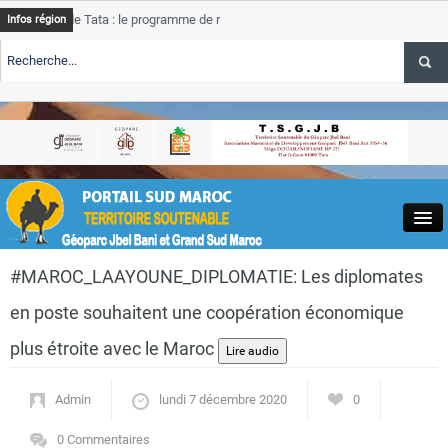
e Tata : le programme de rehabilitation post-inondations
Tata
Infos région
progres
RTE TSGJB Tourisme : l’ONMT renforce l’aerien a Dakhla et
Tata
service
RTE TSGJB Tourisme au Maroc : Transavia renforce les vols Paris-
Tata
depass
Close
#MAROC_LAAYOUNE_DIPLOMATIE: Les diplomates
en poste souhaitent une coopération économique
plus étroite avec le Maroc
Actualités
Admin
lundi 7 décembre 2020
0
0 Commentaires