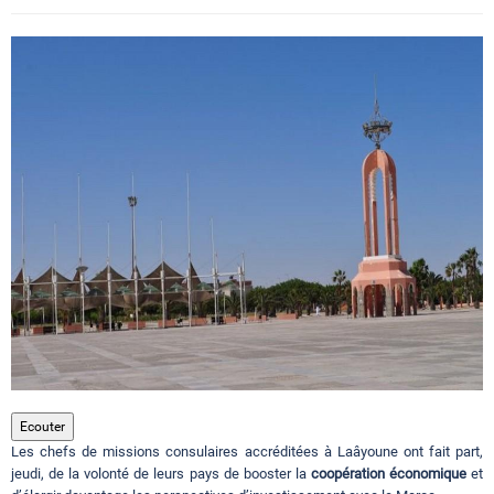
Circuits touristiques
Tourisme
Régions
Hotels
Evenements
Contact
Ecouter
Les chefs de missions consulaires accréditées à Laâyoune ont fait part,
jeudi, de la volonté de leurs pays de booster la
coopération économique
et