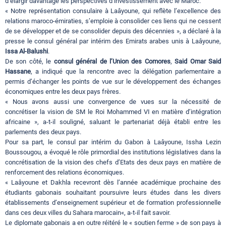
d’élargir davantage les perspectives d’investissement avec le Maroc.
« Notre représentation consulaire à Laâyoune, qui reflète l’excellence des
relations maroco-émiraties, s’emploie à consolider ces liens qui ne cessent
de se développer et de se consolider depuis des décennies », a déclaré à la
presse le consul général par intérim des Emirats arabes unis à Laâyoune,
Issa Al-Balushi
.
De son côté, le
consul général de l’Union des Comores
,
Said Omar Said
Hassane
, a indiqué que la rencontre avec la délégation parlementaire a
permis d’échanger les points de vue sur le développement des échanges
économiques entre les deux pays frères.
« Nous avons aussi une convergence de vues sur la nécessité de
concrétiser la vision de SM le Roi Mohammed VI en matière d’intégration
africaine », a-t-il souligné, saluant le partenariat déjà établi entre les
parlements des deux pays.
Pour sa part, le consul par intérim du Gabon à Laâyoune, Issha Lezin
Boussougou, a évoqué le rôle primordial des institutions législatives dans la
concrétisation de la vision des chefs d’Etats des deux pays en matière de
renforcement des relations économiques.
« Laâyoune et Dakhla recevront dès l’année académique prochaine des
étudiants gabonais souhaitant poursuivre leurs études dans les divers
établissements d’enseignement supérieur et de formation professionnelle
dans ces deux villes du Sahara marocain«, a-t-il fait savoir.
Le diplomate gabonais a en outre réitéré le « soutien ferme » de son pays à