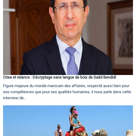
Circuits touristiques
Tourisme
Régions
Hotels
Crise et relance : Décryptage sans langue de bois de Saâd Bendidi
Figure majeure du monde marocain des affaires, respecté aussi bien pour
Evenements
ses compétences que pour ses qualités humaines, il nous parle dans cette
interview de...
Contact