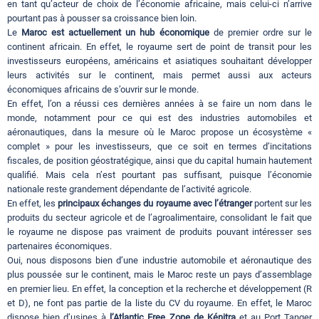
en tant qu’acteur de choix de l’économie africaine, mais celui-ci n’arrive
pourtant pas à pousser sa croissance bien loin.
Le
Maroc est actuellement un hub économique
de premier ordre sur le
continent africain. En effet, le royaume sert de point de transit pour les
investisseurs européens, américains et asiatiques souhaitant développer
leurs activités sur le continent, mais permet aussi aux acteurs
économiques africains de s’ouvrir sur le monde.
En effet, l’on a réussi ces dernières années à se faire un nom dans le
monde, notamment pour ce qui est des industries automobiles et
aéronautiques, dans la mesure où le Maroc propose un écosystème «
complet » pour les investisseurs, que ce soit en termes d’incitations
fiscales, de position géostratégique, ainsi que du capital humain hautement
qualifié. Mais cela n’est pourtant pas suffisant, puisque l’économie
nationale reste grandement dépendante de l’activité agricole.
En effet, les
principaux échanges du royaume avec l’étranger
portent sur les
produits du secteur agricole et de l’agroalimentaire, consolidant le fait que
le royaume ne dispose pas vraiment de produits pouvant intéresser ses
partenaires économiques.
Oui, nous disposons bien d’une industrie automobile et aéronautique des
plus poussée sur le continent, mais le Maroc reste un pays d’assemblage
en premier lieu. En effet, la conception et la recherche et développement (R
et D), ne font pas partie de la liste du CV du royaume. En effet, le Maroc
dispose bien d’usines à
l’Atlantic Free Zone de Kénitra
et au Port Tanger