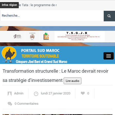
de Tata : le programme de rehabilitation post-inondations
Tata
Infos région
progre
ERTE TSGJB Tourisme : l’ONMT renforce l’aerien a Dakhla et
Tata
servic
ERTE TSGJB Tourisme au Maroc : Transavia renforce les vols Paris-
Tata
a
depas
Close
Transformation structurelle : Le Maroc devrait revoir
sa stratégie d’investissement
Admin
lundi 27 janvier 2020
0
Actualités
0 Commentaires