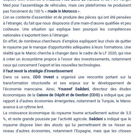
Med pour l’assemblage de véhicules, mais ces plateformes ne produisent
pas forcément du 100 % «
made in Morocco
».
L’on se contente d’assembler et de produire des pièces qui ont été pensées
à l’étranger, du fait que nous disposons d’une main-d’œuvre qualifiée et peu
coûteuse. Une situation qui explique bien pourquoi les compétences
nationales s’exportent bien à l’étranger.
En effet, de nombreux chercheurs d’emplois expliquent leur choix de quitter
le royaume par le manque d’opportunités adéquates à leurs formations. Une
réalité que le Maroc cherche à changer dans le cadre de la LF 2020, qui vise
à créer un écosystème propice à l’essor des investissements, notamment
ceux qui concernent l’export et les nouvelles technologies.
Il faut revoir la stratégie d’investissement
Dans ce sens,
CDG Invest
a organisé une rencontre portant sur la
transformation structurelle et ses enjeux sur le développement de
l’économie marocaine. Ainsi,
Youssef Saâdani
, directeur des études
économiques de la
Caisse de Dépôt et de Gestion (CDG)
a indiqué que, par
rapport à d’autres économies émergentes, notamment la Turquie, le Maroc
avance à un rythme lent.
La croissance économique du royaume tourne actuellement autour de 3,5
%, et reste grande poussée par l’activité agricole.
Saâdani
a indiqué que le
royaume dispose bien des atouts qui lui permettraient de se hisser au
niveau d’autres économies, notamment l’Espagne, mais que les choses