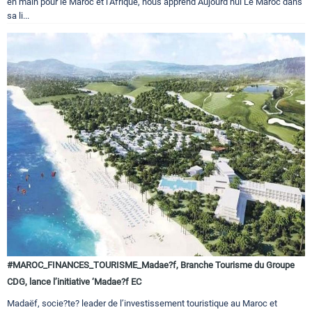
en main pour le Maroc et l’Afrique, nous apprend Aujourd’hui Le Maroc dans
sa li...
#MAROC_FINANCES_TOURISME_Madae?f, Branche Tourisme du Groupe
CDG, lance l’initiative ‘Madae?f EC
Madaëf, socie?te? leader de l’investissement touristique au Maroc et