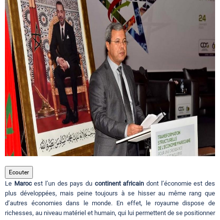
Circuits touristiques
Tourisme
Régions
Hotels
Evenements
Ecouter
Le
Maroc
est l’un des pays du
continent africain
dont l’économie est des
Contact
plus développées, mais peine toujours à se hisser au même rang que
d’autres économies dans le monde. En effet, le royaume dispose de
richesses, au niveau matériel et humain, qui lui permettent de se positionner