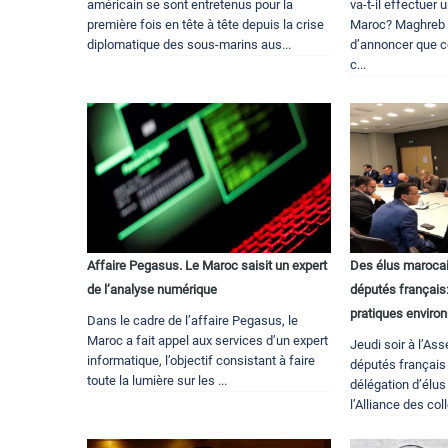
américain se sont entretenus pour la
va-t-il effectuer 
première fois en tête à tête depuis la crise
Maroc? Maghreb C
diplomatique des sous-marins aus...
d’annoncer que ce
c...
Affaire Pegasus. Le Maroc saisit un expert
Des élus marocai
de l’analyse numérique
députés françai
pratiques enviro
Dans le cadre de l’affaire Pegasus, le
Maroc a fait appel aux services d’un expert
Jeudi soir à l’As
informatique, l’objectif consistant à faire
députés français
toute la lumière sur les ...
délégation d’él
l’Alliance des coll