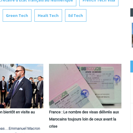
crétaire d'Etat français au Numérique
French Tech Visa
Green Tech
Healt Tech
Ed Tech
bientôt en visite au
France : Le nombre des visas délivrés aux
Marocains toujours loin de ceux avant la
crise
a pas…Emmanuel Macron