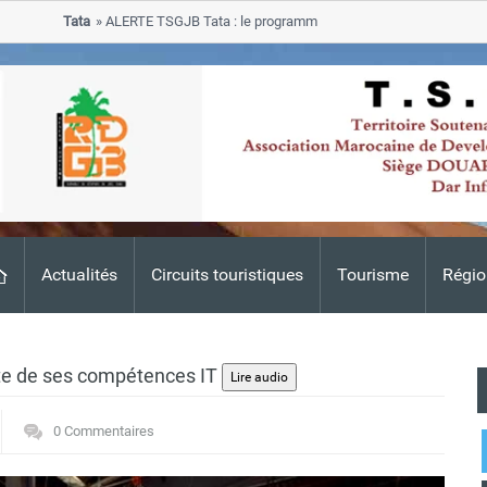
Tata
ALERTE TSGJB Tata : le programme de rehabilitation post-inondatio
progresse dans les zones sinistrees
Actualités
Circuits touristiques
Tourisme
Régio
ite de ses compétences IT
0 Commentaires