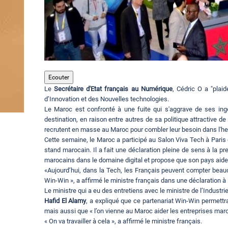
Ecouter
Le
Secrétaire d'Etat français au Numérique
, Cédric O a "plai
d’Innovation et des Nouvelles technologies.
Le Maroc est confronté à une fuite qui s'aggrave de ses ing
destination, en raison entre autres de sa politique attractive d
recrutent en masse au Maroc pour combler leur besoin dans l'h
Cette semaine, le Maroc a participé au Salon Viva Tech à Paris o
stand marocain. Il a fait une déclaration pleine de sens à la pre
marocains dans le domaine digital et propose que son pays aid
«Aujourd’hui, dans la Tech, les Français peuvent compter bea
Win-Win », a affirmé le ministre français dans une déclaration à
Le ministre qui a eu des entretiens avec le ministre de l’Indus
Hafid El Alamy
, a expliqué que ce partenariat Win-Win permettr
mais aussi que « l’on vienne au Maroc aider les entreprises mar
« On va travailler à cela », a affirmé le ministre français.