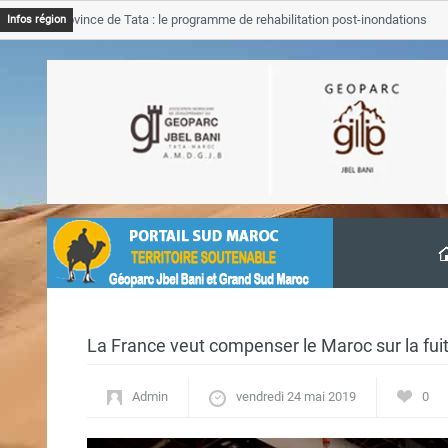
 Province de Tata : le programme de rehabilitation post-inondations
Infos région
vancement
La France veut compenser le Maroc sur la fu
Admin
vendredi 24 mai 2019
0