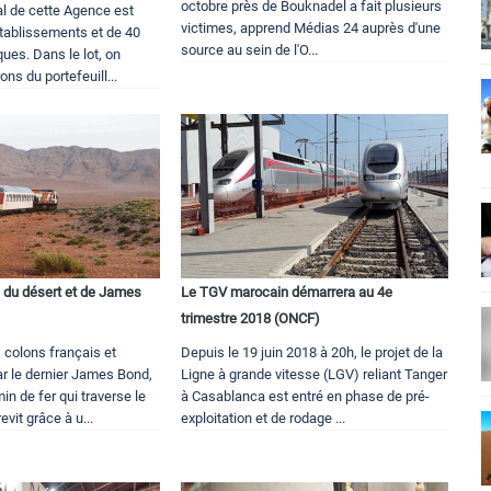
octobre près de Bouknadel a fait plusieurs
ial de cette Agence est
victimes, apprend Médias 24 auprès d'une
établissements et de 40
source au sein de l'O...
ques. Dans le lot, on
ons du portefeuill...
n du désert et de James
Le TGV marocain démarrera au 4e
trimestre 2018 (ONCF)
s colons français et
Depuis le 19 juin 2018 à 20h, le projet de la
ar le dernier James Bond,
Ligne à grande vitesse (LGV) reliant Tanger
in de fer qui traverse le
à Casablanca est entré en phase de pré-
vit grâce à u...
exploitation et de rodage ...