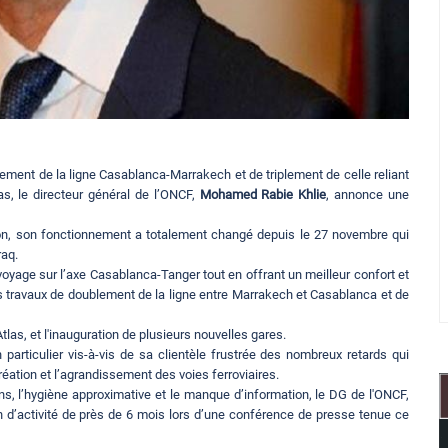
blement de la ligne Casablanca-Marrakech et de triplement de celle reliant
as, le directeur général de l’ONCF,
Mohamed Rabie Khlie
, annonce une
ion, son fonctionnement a totalement changé depuis le 27 novembre qui
raq.
voyage sur l’axe Casablanca-Tanger tout en offrant un meilleur confort et
es travaux de doublement de la ligne entre Marrakech et Casablanca et de
tlas, et l'inauguration de plusieurs nouvelles gares.
articulier vis-à-vis de sa clientèle frustrée des nombreux retards qui
réation et l’agrandissement des voies ferroviaires.
, l’hygiène approximative et le manque d’information, le DG de l'ONCF,
an d’activité de près de 6 mois lors d’une conférence de presse tenue ce