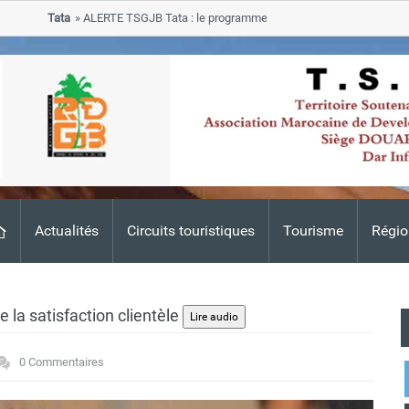
Tata
ALERTE TSGJB Tata : le programme de rehabilitation post-inondation
progresse dans les zones sinistrees
Actualités
Circuits touristiques
Tourisme
Régio
 la satisfaction clientèle
0 Commentaires