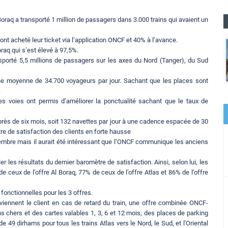
Boraq a transporté 1 million de passagers dans 3.000 trains qui avaient un
nt acheté leur ticket via l’application ONCF et 40% à l’avance.
oraq qui s’est élevé à 97,5%.
sporté 5,5 millions de passagers sur les axes du Nord (Tanger), du Sud
ne moyenne de 34.700 voyageurs par jour. Sachant que les places sont
.
des voies ont permis d’améliorer la ponctualité sachant que le taux de
près de six mois, soit 132 navettes par jour à une cadence espacée de 30
re de satisfaction des clients en forte hausse
vembre mais il aurait été intéressant que l’ONCF communique les anciens
ler les résultats du dernier baromètre de satisfaction. Ainsi, selon lui, les
e ceux de l’offre Al Boraq, 77% de ceux de l’offre Atlas et 86% de l’offre
fonctionnelles pour les 3 offres.
éviennent le client en cas de retard du train, une offre combinée ONCF-
 chers et des cartes valables 1, 3, 6 et 12 mois, des places de parking
e 49 dirhams pour tous les trains Atlas vers le Nord, le Sud, et l'Oriental