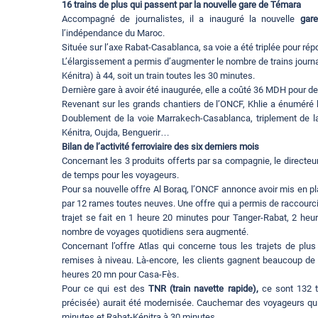
16 trains de plus qui passent par la nouvelle gare de Témara
Accompagné de journalistes, il a inauguré la nouvelle
gar
l’indépendance du Maroc.
Située sur l’axe Rabat-Casablanca, sa voie a été triplée pour répo
L’élargissement a permis d’augmenter le nombre de trains journal
Kénitra) à 44, soit un train toutes les 30 minutes.
Dernière gare à avoir été inaugurée, elle a coûté 36 MDH pour de
Revenant sur les grands chantiers de l’ONCF, Khlie a énuméré 
Doublement de la voie Marrakech-Casablanca, triplement de la
Kénitra, Oujda, Benguerir…
Bilan de l’activité ferroviaire des six derniers mois
Concernant les 3 produits offerts par sa compagnie, le directeur
de temps pour les voyageurs.
Pour sa nouvelle offre Al Boraq, l’ONCF annonce avoir mis en pl
par 12 rames toutes neuves. Une offre qui a permis de raccourc
trajet se fait en 1 heure 20 minutes pour Tanger-Rabat, 2 he
nombre de voyages quotidiens sera augmenté.
Concernant l’offre Atlas qui concerne tous les trajets de plus
remises à niveau. Là-encore, les clients gagnent beaucoup de
heures 20 mn pour Casa-Fès.
Pour ce qui est des
TNR (train navette rapide),
ce sont 132 t
précisée) aurait été modernisée. Cauchemar des voyageurs qui f
minutes et Rabat-Kénitra à 30 minutes.