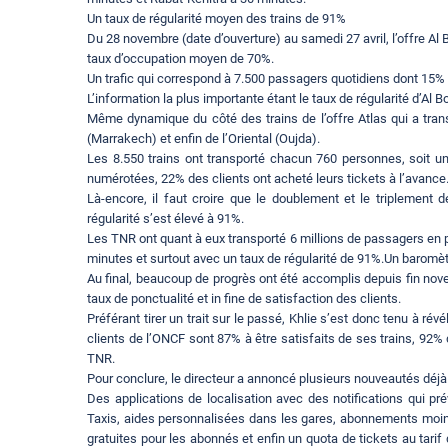
Un taux de régularité moyen des trains de 91%
Du 28 novembre (date d’ouverture) au samedi 27 avril, l’offre Al 
taux d’occupation moyen de 70%.
Un trafic qui correspond à 7.500 passagers quotidiens dont 15% o
L’information la plus importante étant le taux de régularité d’Al B
Même dynamique du côté des trains de l’offre Atlas qui a tran
(Marrakech) et enfin de l’Oriental (Oujda).
Les 8.550 trains ont transporté chacun 760 personnes, soit u
numérotées, 22% des clients ont acheté leurs tickets à l’avance
Là-encore, il faut croire que le doublement et le triplement 
régularité s’est élevé à 91%.
Les TNR ont quant à eux transporté 6 millions de passagers en 
minutes et surtout avec un taux de régularité de 91%.Un baromèt
Au final, beaucoup de progrès ont été accomplis depuis fin no
taux de ponctualité et in fine de satisfaction des clients.
Préférant tirer un trait sur le passé, Khlie s’est donc tenu à révé
clients de l’ONCF sont 87% à être satisfaits de ses trains, 92% d
TNR.
Pour conclure, le directeur a annoncé plusieurs nouveautés déjà 
Des applications de localisation avec des notifications qui pr
Taxis, aides personnalisées dans les gares, abonnements moins
gratuites pour les abonnés et enfin un quota de tickets au tarif d