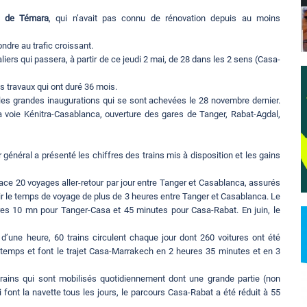
e de Témara
, qui n’avait pas connu de rénovation depuis au moins
ndre au trafic croissant.
iers qui passera, à partir de ce jeudi 2 mai, de 28 dans les 2 sens (Casa-
s travaux qui ont duré 36 mois.
les grandes inaugurations qui se sont achevées le 28 novembre dernier.
 voie Kénitra-Casablanca, ouverture des gares de Tanger, Rabat-Agdal,
 général a présenté les chiffres des trains mis à disposition et les gains
ace 20 voyages aller-retour par jour entre Tanger et Casablanca, assurés
ir le temps de voyage de plus de 3 heures entre Tanger et Casablanca. Le
ures 10 mn pour Tanger-Casa et 45 minutes pour Casa-Rabat. En juin, le
 d’une heure, 60 trains circulent chaque jour dont 260 voitures ont été
 temps et font le trajet Casa-Marrakech en 2 heures 35 minutes et en 3
rains qui sont mobilisés quotidiennement dont une grande partie (non
ont la navette tous les jours, le parcours Casa-Rabat a été réduit à 55