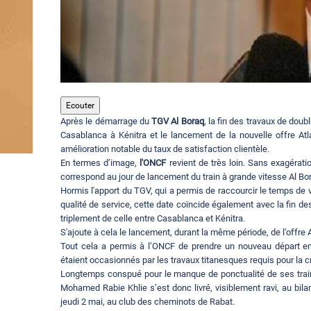
Ecouter
Après le démarrage du
TGV Al Boraq
, la fin des travaux de dou
Casablanca à Kénitra et le lancement de la nouvelle offre Atl
amélioration notable du taux de satisfaction clientèle.
En termes d’image,
l'ONCF
revient de très loin. Sans exagérat
correspond au jour de lancement du train à grande vitesse Al Bo
Hormis l'apport du TGV, qui a permis de raccourcir le temps de 
qualité de service, cette date coïncide également avec la fin d
triplement de celle entre Casablanca et Kénitra.
S'ajoute à cela le lancement, durant la même période, de l'offre A
Tout cela a permis à l’ONCF de prendre un nouveau départ en p
étaient occasionnés par les travaux titanesques requis pour la c
Longtemps conspué pour le manque de ponctualité de ses trains
Mohamed Rabie Khlie s’est donc livré, visiblement ravi, au bil
jeudi 2 mai, au club des cheminots de Rabat.