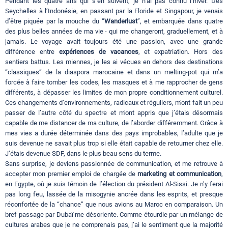
Pendant les quatre ans qui s’en suivent, je n’ai pas connu l’hiver. Des
Seychelles à l’Indonésie, en passant par la Floride et Singapour, je venais
d’être piquée par la mouche du “
Wanderlust
”, et embarquée dans quatre
des plus belles années de ma vie - qui me changeront, graduellement, et à
jamais. Le voyage avait toujours été une passion, avec une grande
différence entre
expériences de vacances
, et expatriation. Hors des
sentiers battus. Les miennes, je les ai vécues en dehors des destinations
“classiques” de la diaspora marocaine et dans un melting-pot qui m’a
forcée à faire tomber les codes, les masques et à me rapprocher de gens
différents, à dépasser les limites de mon propre conditionnement culturel.
Ces changements d’environnements, radicaux et réguliers, m’ont fait un peu
passer de l’autre côté du spectre et m’ont appris que j’étais désormais
capable de me distancer de ma culture, de l’aborder différemment. Grâce à
mes vies a durée déterminée dans des pays improbables, l’adulte que je
suis devenue ne savait plus trop si elle était capable de retourner chez elle.
J’étais devenue SDF, dans le plus beau sens du terme.
Sans surprise, je deviens passionnée de communication, et me retrouve à
accepter mon premier emploi de chargée de
marketing et communication
,
en Egypte, où je suis témoin de l’élection du président Al-Sissi. Je n’y ferai
pas long feu, lassée de la misogynie ancrée dans les esprits, et presque
réconfortée de la “chance” que nous avions au Maroc en comparaison. Un
bref passage par Dubaï me désoriente. Comme étourdie par un mélange de
cultures arabes que je ne comprenais pas, j’ai le sentiment que la majorité