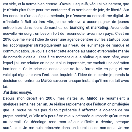
est vide, et la norme bien creuse. J’avais, jusque-là, vécu si pleinement, que
je n’étais plus faite pour me contenter d’un semblant de joie, de liberté. Sur
les conseils d’un collègue américain, je m’essaye au nomadisme digital. Je
m’installe à Bali où très vite, je me retrouve à accompagner de jeunes
entreprises dans leurs démarches de
branding et marketing
. Avec cette
nouvelle vie surgit un besoin fort de reconnecter avec mon pays. C’est en
2016 que me vient l’idée de créer une agence centrée sur les startups pour
les accompagner stratégiquement au niveau de leur image de marque et
communication. Je voulais créer cette agence au Maroc et reprendre ma vie
de nomade digitale. C’est à ce moment que je réalise que mon père, avec
lequel j’ai une relation on ne peut plus importante, me cachait une opération
imminente. Cette prise de conscience se transforma vite en peur, et me
voici qui régresse vers l’enfance. Inquiète à l’idée de le perdre je prends la
décision de rentrer au
Maroc
savourer chaque instant qu’il me restait avec
lui.
J’ai donc essayé.
Depuis mon départ en 2007, mes visites au
Maroc
se résumaient a
quelques semaines par an. Je réalise rapidement que l’éducation privilégiée
que j’ai reçue ne m’a pas du tout préparée à affronter la violence de ma
propre société, qu’elle m’a peut-être mieux préparée au monde qu’au retour
au bercail. Ce décalage rend mon séjour difficile à décrire, presque
surréaliste. Je me suis retrouvée dans un tourbillon de non-sens. Je me