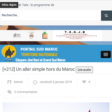
 de Tata : le programme de rehabilitation post-inondations
Tata
Infos région
progre
ERTE TSGJB Tourisme : l’ONMT renforce l’aerien a Dakhla et
Tata
servic
ERTE TSGJB Tourisme au Maroc : Transavia renforce les vols Paris-
Tata
la
depas
Close
[+212] Un aller simple hors du Maroc
Admin
vendredi 4 janvier 2019
0
0 Commentaires
Actualités