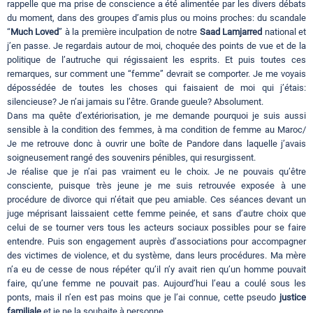
rappelle que ma prise de conscience a été alimentée par les divers débats
du moment, dans des groupes d’amis plus ou moins proches: du scandale
“
Much Loved
” à la première inculpation de notre
Saad Lamjarred
national et
j’en passe. Je regardais autour de moi, choquée des points de vue et de la
politique de l’autruche qui régissaient les esprits. Et puis toutes ces
remarques, sur comment une “femme” devrait se comporter. Je me voyais
dépossédée de toutes les choses qui faisaient de moi qui j’étais:
silencieuse? Je n’ai jamais su l’être. Grande gueule? Absolument.
Dans ma quête d’extériorisation, je me demande pourquoi je suis aussi
sensible à la condition des femmes, à ma condition de femme au Maroc/
Je me retrouve donc à ouvrir une boîte de Pandore dans laquelle j’avais
soigneusement rangé des souvenirs pénibles, qui resurgissent.
Je réalise que je n’ai pas vraiment eu le choix. Je ne pouvais qu’être
consciente, puisque très jeune je me suis retrouvée exposée à une
procédure de divorce qui n’était que peu amiable. Ces séances devant un
juge méprisant laissaient cette femme peinée, et sans d’autre choix que
celui de se tourner vers tous les acteurs sociaux possibles pour se faire
entendre. Puis son engagement auprès d’associations pour accompagner
des victimes de violence, et du système, dans leurs procédures. Ma mère
n’a eu de cesse de nous répéter qu’il n’y avait rien qu’un homme pouvait
faire, qu’une femme ne pouvait pas. Aujourd’hui l’eau a coulé sous les
ponts, mais il n’en est pas moins que je l’ai connue, cette pseudo
justice
familiale
et je ne la souhaite à personne.