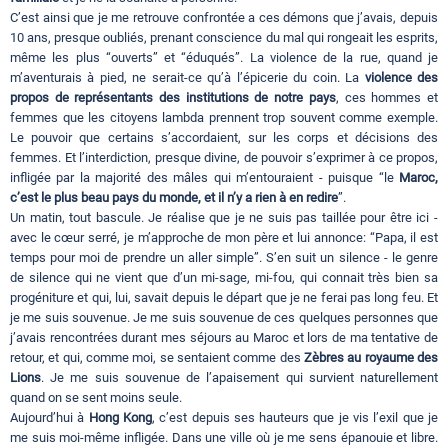
C’est ainsi que je me retrouve confrontée a ces démons que j’avais, depuis
10 ans, presque oubliés, prenant conscience du mal qui rongeait les esprits,
même les plus “ouverts” et “éduqués”. La violence de la rue, quand je
m’aventurais à pied, ne serait-ce qu’à l’épicerie du coin. La
violence des
propos de représentants des institutions de notre pays
, ces hommes et
femmes que les citoyens lambda prennent trop souvent comme exemple.
Le pouvoir que certains s’accordaient, sur les corps et décisions des
femmes. Et l’interdiction, presque divine, de pouvoir s’exprimer à ce propos,
infligée par la majorité des mâles qui m’entouraient - puisque “le
Maroc,
c’est le plus beau pays du monde, et il n’y a rien à en redire
”.
Un matin, tout bascule. Je réalise que je ne suis pas taillée pour être ici -
avec le cœur serré, je m’approche de mon père et lui annonce: “Papa, il est
temps pour moi de prendre un aller simple”. S’en suit un silence - le genre
de silence qui ne vient que d’un mi-sage, mi-fou, qui connait très bien sa
progéniture et qui, lui, savait depuis le départ que je ne ferai pas long feu. Et
je me suis souvenue. Je me suis souvenue de ces quelques personnes que
j’avais rencontrées durant mes séjours au Maroc et lors de ma tentative de
retour, et qui, comme moi, se sentaient comme des
Zèbres
au royaume des
Lions
. Je me suis souvenue de l’apaisement qui survient naturellement
quand on se sent moins seule.
Aujourd’hui à
Hong Kong
, c’est depuis ses hauteurs que je vis l’exil que je
me suis moi-même infligée. Dans une ville où je me sens épanouie et libre.