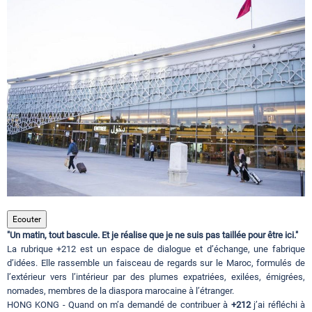
Circuits touristiques
Tourisme
Régions
Hotels
Evenements
Ecouter
"Un matin, tout bascule. Et je réalise que je ne suis pas taillée pour être ici."
La rubrique +212 est un espace de dialogue et d’échange, une fabrique
d’idées. Elle rassemble un faisceau de regards sur le Maroc, formulés de
Contact
l’extérieur vers l’intérieur par des plumes expatriées, exilées, émigrées,
nomades, membres de la diaspora marocaine à l’étranger.
HONG KONG - Quand on m’a demandé de contribuer à
+212
j’ai réfléchi à