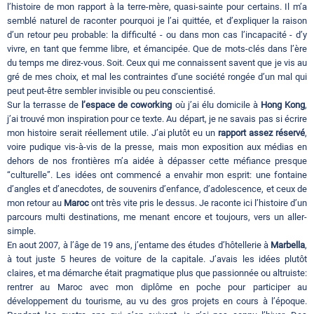
l’histoire de mon rapport à la terre-mère, quasi-sainte pour certains. Il m’a
semblé naturel de raconter pourquoi je l’ai quittée, et d’expliquer la raison
d’un retour peu probable: la difficulté - ou dans mon cas l’incapacité - d’y
vivre, en tant que femme libre, et émancipée. Que de mots-clés dans l’ère
du temps me direz-vous. Soit. Ceux qui me connaissent savent que je vis au
gré de mes choix, et mal les contraintes d’une société rongée d’un mal qui
peut peut-être sembler invisible ou peu conscientisé.
Sur la terrasse de
l’espace de coworking
où j’ai élu domicile à
Hong Kong
,
j’ai trouvé mon inspiration pour ce texte. Au départ, je ne savais pas si écrire
mon histoire serait réellement utile. J’ai plutôt eu un
rapport assez réservé
,
voire pudique vis-à-vis de la presse, mais mon exposition aux médias en
dehors de nos frontières m’a aidée à dépasser cette méfiance presque
“culturelle”. Les idées ont commencé a envahir mon esprit: une fontaine
d’angles et d’anecdotes, de souvenirs d’enfance, d’adolescence, et ceux de
mon retour au
Maroc
ont très vite pris le dessus. Je raconte ici l’histoire d’un
parcours multi destinations, me menant encore et toujours, vers un aller-
simple.
En aout 2007, à l’âge de 19 ans, j’entame des études d’hôtellerie à
Marbella
,
à tout juste 5 heures de voiture de la capitale. J’avais les idées plutôt
claires, et ma démarche était pragmatique plus que passionnée ou altruiste:
rentrer au Maroc avec mon diplôme en poche pour participer au
développement du tourisme, au vu des gros projets en cours à l’époque.