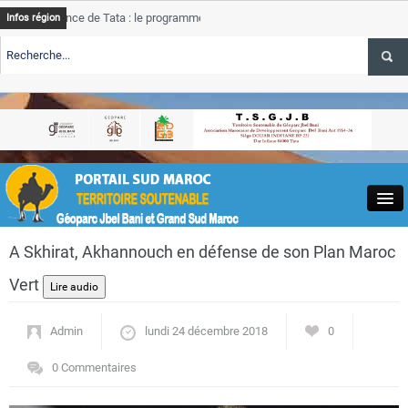
ince de Tata : le programme de rehabilitation post-inondations
T
Infos région
ent
pr
ALERTE TSGJB Tourisme : l’ONMT renforce l’aerien a Dakhla et
T
se
ALERTE TSGJB Tourisme au Maroc : Transavia renforce les vols Paris-
T
Dakhla
d
Close
A Skhirat, Akhannouch en défense de son Plan Maroc
Vert
Admin
lundi 24 décembre 2018
0
Actualités
0 Commentaires