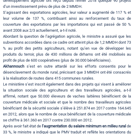
développement agricole ont reçu depuis février 2018 quelque 90 projets
d’un investissement prévu de plus de 2 MMDH.
S’agissant des exportations agricoles, leur valeur a augmenté de 117 % et
leur volume de 137 %, contribuant ainsi au renforcement du taux de
couverture des exportations par les importations qui est passé de 50 %
avant 2008 aux 2/3 actuellement, a-t-il noté.
Abordant la question de l’agrégation agricole, le ministre a assuré que les
subventions accordées dans ce cadre ont atteint plus de 1,2 MMDH dont 73
% au profit des petits agriculteurs, notant qu’en vue de développer les
produits du terroir, plus de 430 millions de dirhams ont été mobilisés au
profit de plus de 600 coopératives (plus de 30.000 bénéficiaires).
Akhannouch
s’est en outre attardé sur les efforts consentis pour le
désenclavement du monde rural, précisant que 3 MMDH ont été consacrés
à la réalisation de routes dans 415 communes rurales.
Le ministère s’est inscrit également dans des projets qui visent à améliorer
la situation sociale des agriculteurs et des travailleurs agricoles, a-t-il
affirmé, notant que 50.000 éleveurs de vaches laitières bénéficient de la
couverture médicale et sociale et que le nombre des travailleurs agricoles
bénéficiant de la sécurité sociale s’élève à 251.874 en 2017 contre 164.645
en 2012, alors que le nombre de ceux bénéficiant de la couverture médicale
se chiffre à 361.360 en 2017 contre 230.000 en 2012.
Après avoir fait état de
l’augmentation du salaire minimum en milieu rural
de
33 %, le ministre a indiqué que le PMV traduit et reflète les orientations du