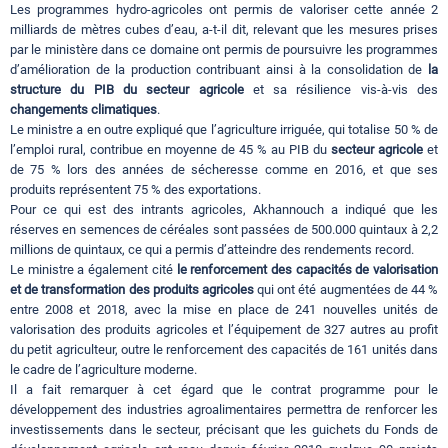
Les programmes hydro-agricoles ont permis de valoriser cette année 2
milliards de mètres cubes d’eau, a-t-il dit, relevant que les mesures prises
par le ministère dans ce domaine ont permis de poursuivre les programmes
d’amélioration de la production contribuant ainsi à la consolidation de
la
structure du PIB du secteur agricole
et sa résilience vis-à-vis des
changements climatiques
.
Le ministre a en outre expliqué que l’agriculture irriguée, qui totalise 50 % de
l’emploi rural, contribue en moyenne de 45 % au PIB du
secteur agricole
et
de 75 % lors des années de sécheresse comme en 2016, et que ses
produits représentent 75 % des exportations.
Pour ce qui est des intrants agricoles, Akhannouch a indiqué que les
réserves en semences de céréales sont passées de 500.000 quintaux à 2,2
millions de quintaux, ce qui a permis d’atteindre des rendements record.
Le ministre a également cité
le renforcement des capacités de valorisation
et de transformation des produits agricoles
qui ont été augmentées de 44 %
entre 2008 et 2018, avec la mise en place de 241 nouvelles unités de
valorisation des produits agricoles et l’équipement de 327 autres au profit
du petit agriculteur, outre le renforcement des capacités de 161 unités dans
le cadre de l’agriculture moderne.
Il a fait remarquer à cet égard que le contrat programme pour le
développement des industries agroalimentaires permettra de renforcer les
investissements dans le secteur, précisant que les guichets du Fonds de