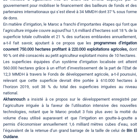
gouvernement pour mobiliser le financement des bailleurs de fonds et des
partenaires internationaux qui s’est élevé à 34 MMDH dont 37 % sous forme
de dons.
En matière d’irrigation, le Maroc a franchi d’importantes étapes qui font que
l’agriculture irriguée couvre aujourd’hui 1,6 milliard d’hectares soit 18 % de la
superficie totale cultivable et 21 % des surfaces emblavées annuellement,
a-t-il fait savoir, ajoutant à ce propos que les
programmes d’irrigation
couvrent 750.000 hectares profitant à 220.000 exploitations agricoles,
dont
90 % ont été consacrés au petit agriculteur exploitant moins de 10 hectares.
Les superficies équipées d’un système d’irrigation localisée ont atteint
560.000 hectares grâce à un effort d’investissement de la part de l’Etat de
12,3 MMDH à travers le Fonds de développement agricole, a-t-il poursuivi,
relevant que cette superficie devrait être portée à 610.000 hectares à
l’horizon 2019, soit 38 % du total des superficies irriguées au niveau
national.
Akhannouch
a insisté à ce propos sur le développement enregistré par
l’agriculture irriguée à la faveur de l’utilisation intensive des nouvelles
technologies, notant que le Maroc produit 3 fois plus avec la moitié du
volume d’eau utilisé auparavant et que l’irrigation en goutte-à-goutte a
permis d’économiser annuellement 1,6 milliard mètres cubes d’eau, soit
l’équivalent de la retenue d’un grand barrage de la taille de celui de
Bin El
Ouidane
.