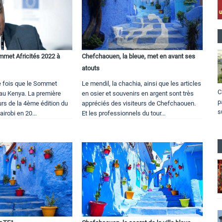
met Africités 2022 à
Chefchaouen, la bleue, met en avant ses
a
atouts
e fois que le Sommet
Le mendil, la chachia, ainsi que les articles
C
t au Kenya. La première
en osier et souvenirs en argent sont très
p
ours de la 4ème édition du
appréciés des visiteurs de Chefchaouen.
s
robi en 20...
Et les professionnels du tour...