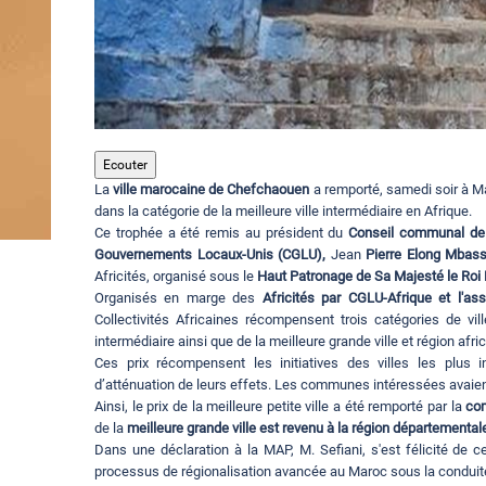
Ecouter
La
ville marocaine de Chefchaouen
a remporté, samedi soir à Ma
dans la catégorie de la meilleure ville intermédiaire en Afrique.
Ce trophée a été remis au président du
Conseil communal de
Gouvernements Locaux-Unis (CGLU),
Jean
Pierre Elong Mbass
Africités, organisé sous le
Haut Patronage de Sa Majesté le R
Organisés en marge des
Africités par CGLU-Afrique et l'asso
Collectivités Africaines récompensent trois catégories de villes
intermédiaire ainsi que de la meilleure grande ville et région afri
Ces prix récompensent les initiatives des villes les plus
d’atténuation de leurs effets. Les communes intéressées avaien
Ainsi, le prix de la meilleure petite ville a été remporté par la
co
de la
meilleure grande ville est revenu à la région départementa
Dans une déclaration à la MAP, M. Sefiani, s'est félicité de 
processus de régionalisation avancée au Maroc sous la condui