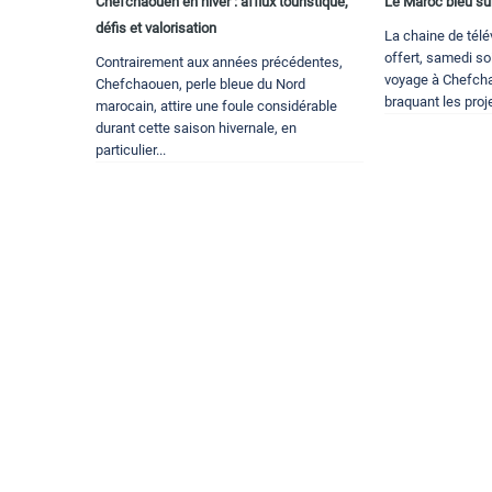
Chefchaouen en hiver : afflux touristique,
Le Maroc bleu su
défis et valorisation
La chaine de télé
offert, samedi so
Contrairement aux années précédentes,
voyage à Chefcha
Chefchaouen, perle bleue du Nord
braquant les proje
marocain, attire une foule considérable
durant cette saison hivernale, en
particulier...