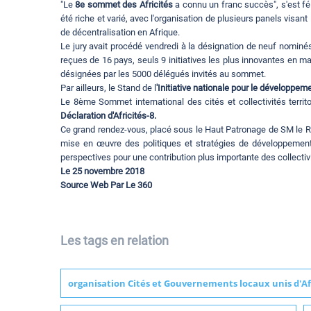
"Le
8e sommet des Africités
a connu un franc succès", s'est fél
été riche et varié, avec l'organisation de plusieurs panels visa
de décentralisation en Afrique.
Le jury avait procédé vendredi à la désignation de neuf nominés d
reçues de 16 pays, seuls 9 initiatives les plus innovantes en m
désignées par les 5000 délégués invités au sommet.
Par ailleurs, le Stand de l
'Initiative nationale pour le développ
Le 8ème Sommet international des cités et collectivités territo
Déclaration d'Africités-8.
Ce grand rendez-vous, placé sous le Haut Patronage de SM le Roi,
mise en œuvre des politiques et stratégies de développement,
perspectives pour une contribution plus importante des collectivi
Le 25 novembre
2018
Source Web Par Le 360
Les tags en relation
organisation Cités et Gouvernements locaux unis d'A