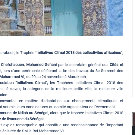
rrakech, le Trophée "
Initiatives Climat 2018 des collectivités africaines
",
 Chefchaouen, Mohamed Sefiani
par le secrétaire général des
Cités et
i
, lors d'une cérémonie célébrant la fin des travaux du 8e Sommet des
oi Mohammed VI
, du 20 au 24 novembre à Marrakech.
ciation "Initiatives Climat",
les Trophées Initiatives Climat 2018 des
, à savoir, la catégorie de la meilleure petite ville, la meilleure ville
caine.
 innovantes en matière d'adaptation aux changements climatiques et
t soumis leurs candidatures au comité organisateur de l'événement.
mmune de Ndiob au Sénégal
, alors que le trophée Initiatives Climat 2018
le de tivaouane du Sénégal.
cet exploit remarquable qui constitue une reconnaissance de l'important
te éclairée de SM le Roi Mohammed VI.