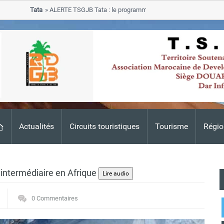
Tata
ALERTE TSGJB Tata : le programme de rehabilitation post-inondati
progresse dans les zones sinistrees
Actualités
Circuits touristiques
Tourisme
Régio
e intermédiaire en Afrique
0 Commentaires