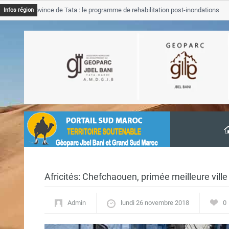
B Province de Tata : le programme de rehabilitation post-inondations
Infos région
vancement
Africités: Chefchaouen, primée meilleure vill
Admin
lundi 26 novembre 2018
0