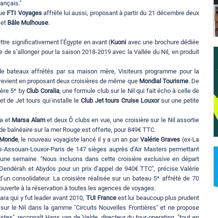
ançais."
que
FTI Voyages
affrète lui aussi, proposant à partir du 21 décembre deux
et
Bâle Mulhouse
.
re significativement l’Égypte en avant (
Kuoni
avec une brochure dédiée
e de s’allonger pour la saison 2018-2019 avec la Vallée du Nil, en produit
 de bateaux affrétés par sa maison mère, Visiteurs programme pour la
revient en proposant deux croisières de même que
Mondial Tourisme
. De
ère 5* by
Club Coralia
, une formule club sur le Nil qui fait écho à celle de
 de Jet tours qui installe le
Club Jet tours Cruise Louxor
sur une petite
da et
Marsa Alam
et deux Ô clubs en vue, une croisière sur le Nil assortie
de balnéaire sur la mer Rouge est offerte, pour 849€ TTC.
u Monde
, le nouveau voyagiste lancé il y a un an par
Valérie Graves
(ex-La
aris-Assouan-Louxor-Paris de 147 sièges auprès d’Air Masters permettant
une semaine. "Nous incluons dans cette croisière exclusive en départ
 Dendérah et Abydos pour un prix d’appel de 940€ TTC", précise Valérie
’un consolidateur. La croisière réalisée sur un bateau 5* affrété de 70
ouverte à la réservation à toutes les agences de voyages.
ra qui y fut leader avant 2010,
TUI France
est lui beaucoup plus prudent
 sur le Nil dans la gamme "Circuits Nouvelles Frontières" et ne propose
es", reconnaît Hans van de Velde, directeur du tour-operating, "tout en