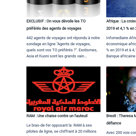
EXCLUSIF : On vous dévoile les TO
Afrique : La croi
préférés des agents de voyages
2019 et 4,1 % en
442 agents de voyages ont répondu à notre
Infomediaire Afr
sondage en ligne "Agents de voyages,
économique africa
quels sont vos TO préférés ?". Exotismes,
% en 2019 et à 4,
Asia et Kuoni sont les grands vain...
Banque africaine
RAM : Une chaise contre un fauteuil
Brexit : Theresa 
défiance
Le bras-de-fer opposant la RAM à ses
pilotes de ligne, se chiffrant à 20 millions
Avec 200 voix con