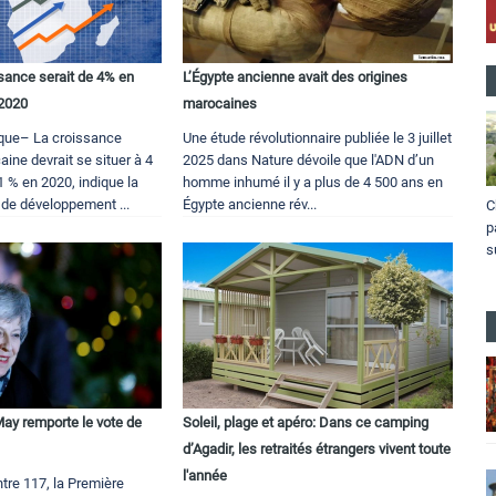
ssance serait de 4% en
L’Égypte ancienne avait des origines
 2020
marocaines
ique– La croissance
Une étude révolutionnaire publiée le 3 juillet
ine devrait se situer à 4
2025 dans Nature dévoile que l'ADN d’un
1 % en 2020, indique la
homme inhumé il y a plus de 4 500 ans en
 de développement ...
Égypte ancienne rév...
C
p
s
May remporte le vote de
Soleil, plage et apéro: Dans ce camping
d’Agadir, les retraités étrangers vivent toute
l'année
tre 117, la Première