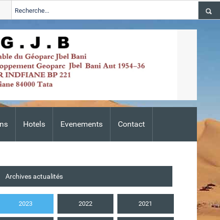
2026
Tata
ALERTE TSGJB Tata : l’ANDZOA lance une campagne d
Adis
ns
Hotels
Evenements
Contact
Archives actualités
2023
2022
2021