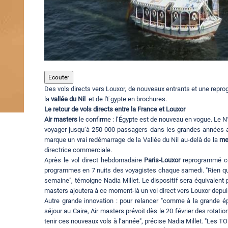
Ecouter
Des vols directs vers Louxor, de nouveaux entrants et une repr
la
vallée du Nil
et de l'Egypte en brochures.
Le retour de vols directs entre la France et Louxor
Air masters
le confirme : l’Égypte est de nouveau en vogue. Le N°
voyager jusqu’à 250 000 passagers dans les grandes années ava
marque un vrai redémarrage de la Vallée du Nil au-delà de la
me
directrice commerciale.
Après le vol direct hebdomadaire
Paris-Louxor
reprogrammé cet
programmes en 7 nuits des voyagistes chaque samedi. "Rien qu
semaine", témoigne Nadia Millet. Le dispositif sera équivalent
masters ajoutera à ce moment-là un vol direct vers Louxor depui
Autre grande innovation : pour relancer "comme à la grande é
séjour au Caire, Air masters prévoit dès le 20 février des rotati
tenir ces nouveaux vols à l’année", précise Nadia Millet. "Les 