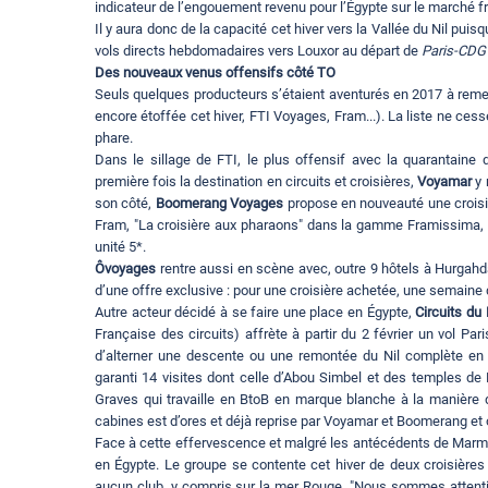
indicateur de l’engouement revenu pour l’Égypte sur le marché fr
Il y aura donc de la capacité cet hiver vers la Vallée du Nil puis
vols directs hebdomadaires vers Louxor au départ de
Paris-CDG
Des nouveaux venus offensifs côté TO
Seuls quelques producteurs s’étaient aventurés en 2017 à remett
encore étoffée cet hiver, FTI Voyages, Fram...). La liste ne cess
phare.
Dans le sillage de FTI, le plus offensif avec la quarantaine
première fois la destination en circuits et croisières,
Voyamar
y 
son côté,
Boomerang Voyages
propose en nouveauté une croisi
Fram, "La croisière aux pharaons" dans la gamme Framissima, et
unité 5*.
Ôvoyages
rentre aussi en scène avec, outre 9 hôtels à Hurgah
d’une offre exclusive : pour une croisière achetée, une semaine 
Autre acteur décidé à se faire une place en Égypte,
Circuits d
Française des circuits) affrète à partir du 2 février un vol P
d’alterner une descente ou une remontée du Nil complète en 
garanti 14 visites dont celle d’Abou Simbel et des temples de
Graves qui travaille en BtoB en marque blanche à la manière d
cabines est d’ores et déjà reprise par Voyamar et Boomerang et 
Face à cette effervescence et malgré les antécédents de Marma
en Égypte. Le groupe se contente cet hiver de deux croisières
aucun club, y compris sur la mer Rouge. "Nous sommes attentist