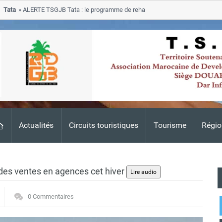
ALERTE TSGJB Tata : le programme de rehabilitation post-inondations 2024-
resse dans les zones sinistrees
Actualités
Circuits touristiques
Tourisme
Régio
 des ventes en agences cet hiver
0 Commentaires