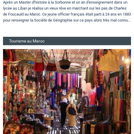
Après un Master d'histoire à la Sorbonne et un an d'enseignement dans un
lycée au Liban je réalise un vieux rêve en marchant sur les pas de Charles
de Foucauld au Maroc. Ce jeune officier français était parti à 24 ans en 1883
pour renseigner la Société de Géographie sur ce pays alors très mal connu...
Tourisme au Maroc