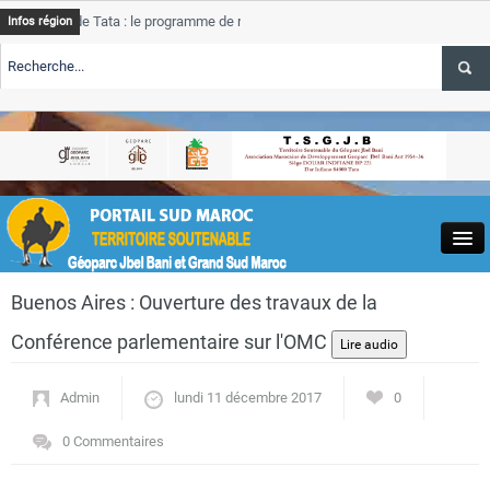
e Tata : le programme de rehabilitation post-inondations
Tata
Infos région
progres
RTE TSGJB Tourisme : l’ONMT renforce l’aerien a Dakhla et
Tata
service
RTE TSGJB Tourisme au Maroc : Transavia renforce les vols Paris-
Tata
depass
Close
Buenos Aires : Ouverture des travaux de la
Conférence parlementaire sur l'OMC
Admin
lundi 11 décembre 2017
0
Actualités
0 Commentaires